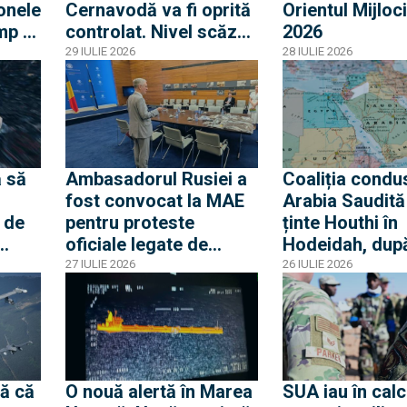
onele
Cernavodă va fi oprită
Orientul Mijloci
mp o
controlat. Nivel scăzut
2026
ouă
fără precedent al
29 IULIE 2026
28 IULIE 2026
Dunării
olat
 să
Ambasadorul Rusiei a
Coaliția condu
fost convocat la MAE
Arabia Saudită
 de
pentru proteste
ținte Houthi în
oficiale legate de
Hodeidah, dup
ierei
incursiunile cu drone.
atacurile asup
27 IULIE 2026
26 IULIE 2026
a
Ambasadorul român la
petrolierelor s
Moscova, chemat
amenințarea c
acasă pentru
blocada Mării 
consultări
ă că
O nouă alertă în Marea
SUA iau în calc