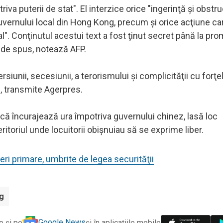
va puterii de stat". El interzice orice "ingerinţă şi obstr
uvernului local din Hong Kong, precum şi orice acţiune car
l". Conţinutul acestui text a fost ţinut secret până la pr
t de spus, notează AFP.
iunii, secesiunii, a terorismului şi complicităţii cu forţel
, transmite Agerpres.
l că încurajează ura împotriva guvernului chinez, lasă loc
eritoriul unde locuitorii obişnuiau să se exprime liber.
ri primare, umbrite de legea securităţii
g
Google News
e și pe
și în aplicațiile mobile