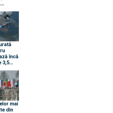
ă
gen cu
urată
tru
ază încă
 3,5
pentru
 rachete
ană
elor mai
te din