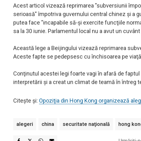
Acest articol vizează reprimarea "subversiunii împotri
serioasă" împotriva guvernului central chinez şi a g
putea face "incapabile să-şi exercite funcţiile norma
sa la 30 iunie. Parlamentul local nu a avut un cuvân
Această lege a Beijingului vizează reprimarea subvers
Aceste fapte se pedepsesc cu închisoarea pe viaţă
Conţinutul acestei legi foarte vagi în afară de faptu
interpretării şi a creat un climat de teamă în întreg t
Citește și:
Opoziţia din Hong Kong organizează alege
alegeri
china
securitate naţională
hong kon
Urmăriți-n