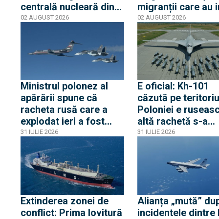
centrală nucleară din
migranții care au i
cauza nivelului Dunării
ilegal au părăsit
02 AUGUST 2026
02 AUGUST 2026
iar Peter Magyar
enclava spaniolă. 
spune că urmează
trezește temeri în
cinci zile critice
Europa după epis
din 2015
Ministrul polonez al
E oficial: Kh-101
apărării spune că
căzută pe teritoriu
racheta rusă care a
Poloniei e ruseasc
explodat ieri a fost
altă rachetă s-a
produsă în primăvara
apropiat la 5 km d
31 IULIE 2026
31 IULIE 2026
lui 2026. Între timp,
frontieră, dar s-a
avioane rusești cu
întors spre Ucrain
transponderul oprit s-
au apropiat de
frontiera Poloniei
Extinderea zonei de
Alianța „mută” du
conflict: Prima lovitură
incidentele dintre