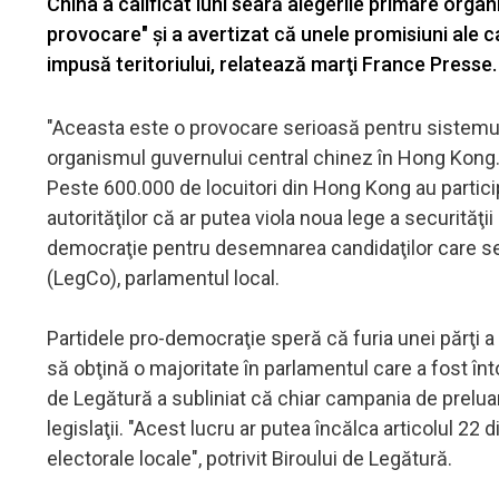
China a calificat luni seară alegerile primare org
provocare" şi a avertizat că unele promisiuni ale c
impusă teritoriului, relatează marţi France Presse.
"Aceasta este o provocare serioasă pentru sistemul e
organismul guvernului central chinez în Hong Kong
Peste 600.000 de locuitori din Hong Kong au particip
autorităţilor că ar putea viola noua lege a securităţi
democraţie pentru desemnarea candidaţilor care se v
(LegCo), parlamentul local.
Partidele pro-democraţie speră că furia unei părţi 
să obţină o majoritate în parlamentul care a fost în
de Legătură a subliniat că chiar campania de preluare
legislaţii. "Acest lucru ar putea încălca articolul 22
electorale locale", potrivit Biroului de Legătură.