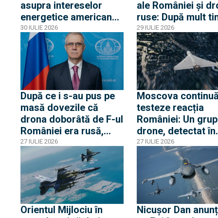
asupra intereselor
ale României și dr
energetice americane
ruse: După mult ti
din Egipt activează
dronă RQ-4D și d
30 IULIE 2026
29 IULIE 2026
alerta la Casa Albă
avioane RC-135 și
Artemis II au surv
Marea Neagră
După ce i s-au pus pe
Moscova continuă
masă dovezile că
testeze reacția
drona doborâtă de F-ul
României: Un grup
României era rusă,
drone, detectat în
ambasadorul rus a
proximitatea front
27 IULIE 2026
27 IULIE 2026
„avertizat” România de
fluviale cu Ucrain
pericolul unei
confruntări cu Rusia și
acuză o „înscenare
propagandistă”
Orientul Mijlociu în
Nicușor Dan anunț