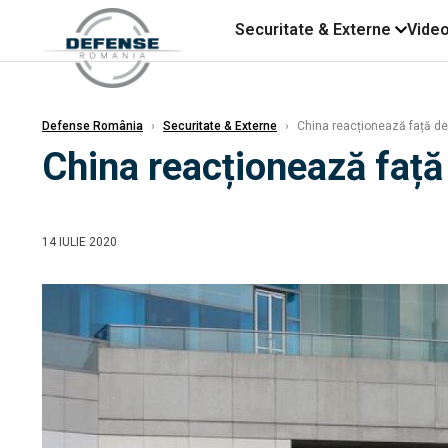
Securitate & Externe
Vide
Defense România
›
Securitate & Externe
›
China reacționează față de
China reacționează față
14 IULIE 2020