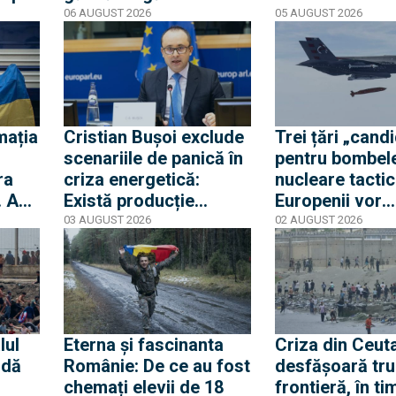
e.
ucrainean, în timp ce
de mesaje pent
06 AUGUST 2026
05 AUGUST 2026
te
un alt avion de marfă
nouă mobilizar
lat
care anula aterizarea a
orașul spaniol
lovit o a doua dronă
mația
Cristian Bușoi exclude
Trei țări „cand
scenariile de panică în
pentru bombel
ra
criza energetică:
nucleare tactic
. Am
Există producție
Europenii vor
ti
internă stabilă cât să
dislocarea în E
03 AUGUST 2026
02 AUGUST 2026
alimentăm populația
pentru a convi
Rusia că Europ
glumește cu pr
apărare
lul
Eterna și fascinanta
Criza din Ceuta
 dă
Românie: De ce au fost
desfășoară tru
chemați elevii de 18
frontieră, în ti