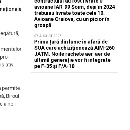
contractului au fost livrate 0
ă
avioane IAR-99 Șoim, deși în 2024
 naţionale
trebuiau livrate toate cele 10.
Avioane Craiova, cu un picior în
groapă
Legătură,
07 AUGUST 2026
Prima țară din lume în afară de
SUA care achiziționează AIM-260
ismentelor
JATM. Noile rachete aer-aer de
 pro-
ultimă generație vor fi integrate
slativ
pe F-35 și F/A-18
a permite
ă, Biroul
e a noii