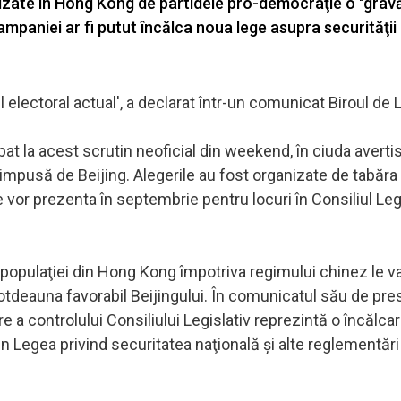
anizate în Hong Kong de partidele pro-democraţie o "grav
ampaniei ar fi putut încălca noua lege asupra securităţii
lectoral actual', a declarat într-un comunicat Biroul de 
.
at la acest scrutin neoficial din weekend, în ciuda avert
i impusă de Beijing. Alegerile au fost organizate de tabăra
or prezenta în septembrie pentru locuri în Consiliul Legi
a populaţiei din Hong Kong împotriva regimului chinez le v
totdeauna favorabil Beijingului. În comunicatul său de pres
 a controlului Consiliului Legislativ reprezintă o încălcar
 din Legea privind securitatea naţională şi alte reglementări