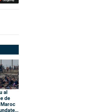
u al
le de
n Maroc
nundate