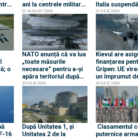
ntrat
ani la centrele militare
Italia suspend
și de ce nu este vorba
acordul Schen
01 AUGUST 2026
31 IULIE 2026
Criza
despre mobilizare
Spania
odul
NATO anunță că va lua
Kievul are asig
l
„toate măsurile
finanțarea pen
ă; o
necesare” pentru a-și
Gripen: UE vire
apăra teritoriul după
un împrumut de
e
ce o rachetă rusă a
miliarde euro 
30 IULIE 2026
30 IULIE 2026
explodat în Polonia
Gripen, drone,
a
și apărare aeri
pă
După Unitatea 1, și
Clasamentul c
 F-16
Unitatea 2 de la
puternice arma