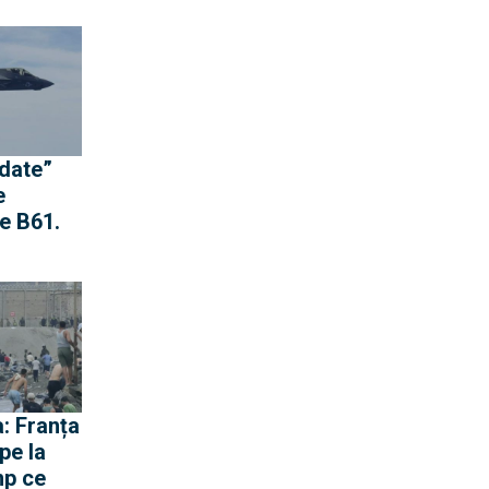
ru o
e către
idate”
e
e B61.
st
nge
a nu
opria-i
: Franța
pe la
mp ce