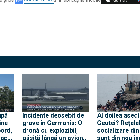
upă
Incidente deosebit de
Al doilea asedi
ine
grave în Germania: O
Ceutei? Rețele
bord,
dronă cu explozibil,
socializare di
oape
găsită lângă un avion
sunt din nou i