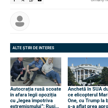
ALTE ȘTIRI DE INTERES
Autocrația rusă scoate
Anchetă în SUA d
în afara legii opoziția
ce elicopterul Mar
cu „legea împotriva
One, cu Trump la 
extremismului”: Rusia
s-a aflat prea apr