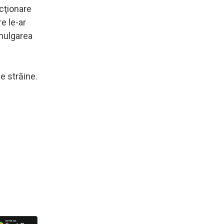
ucţionare
e le-ar
omulgarea
e străine.