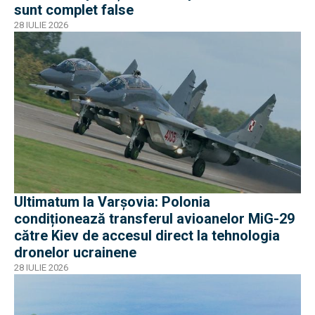
sunt complet false
28 IULIE 2026
Ultimatum la Varșovia: Polonia
condiționează transferul avioanelor MiG-29
către Kiev de accesul direct la tehnologia
dronelor ucrainene
28 IULIE 2026