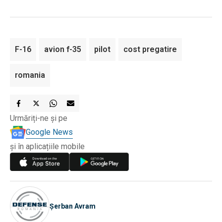
F-16
avion f-35
pilot
cost pregatire
romania
Urmăriți-ne și pe
Google News
și în aplicațiile mobile
Șerban Avram