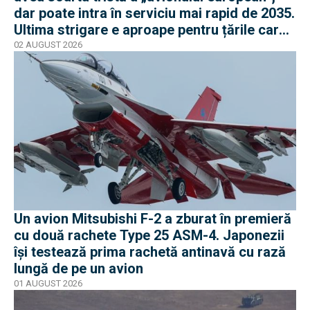
dar poate intra în serviciu mai rapid de 2035.
Ultima strigare e aproape pentru țările care
vor în program
02 AUGUST 2026
Un avion Mitsubishi F-2 a zburat în premieră
cu două rachete Type 25 ASM-4. Japonezii
își testează prima rachetă antinavă cu rază
lungă de pe un avion
01 AUGUST 2026