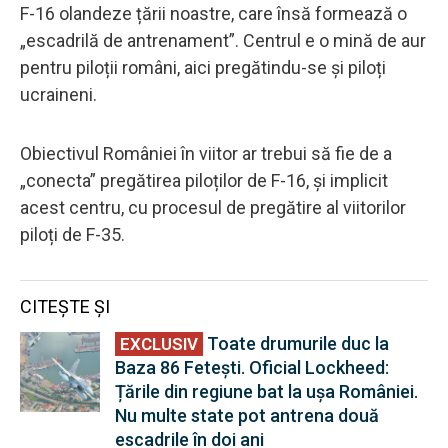
F-16 olandeze țării noastre, care însă formează o
„escadrilă de antrenament”. Centrul e o mină de aur
pentru piloții români, aici pregătindu-se și piloți
ucraineni.
Obiectivul României în viitor ar trebui să fie de a
„conecta” pregătirea piloților de F-16, și implicit
acest centru, cu procesul de pregătire al viitorilor
piloți de F-35.
CITEȘTE ȘI
EXCLUSI
Toate drumurile duc la
EXCLUSIV
Baza 86 Fetești. Oficial Lockheed:
V
Țările din regiune bat la ușa României.
Nu multe state pot antrena două
escadrile în doi ani