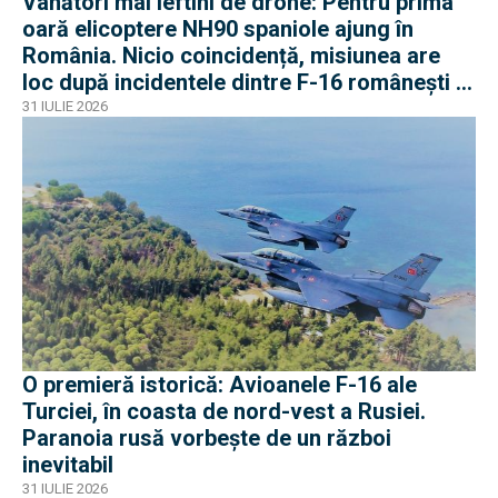
Vânători mai ieftini de drone: Pentru prima
oară elicoptere NH90 spaniole ajung în
România. Nicio coincidență, misiunea are
loc după incidentele dintre F-16 românești și
dronele ruse
31 IULIE 2026
O premieră istorică: Avioanele F-16 ale
Turciei, în coasta de nord-vest a Rusiei.
Paranoia rusă vorbește de un război
inevitabil
31 IULIE 2026