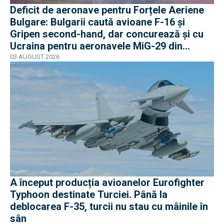
Deficit de aeronave pentru Forțele Aeriene
Bulgare: Bulgarii caută avioane F-16 și
Gripen second-hand, dar concurează și cu
Ucraina pentru aeronavele MiG-29 din
Polonia
03 AUGUST 2026
A început producția avioanelor Eurofighter
Typhoon destinate Turciei. Până la
deblocarea F-35, turcii nu stau cu mâinile în
sân