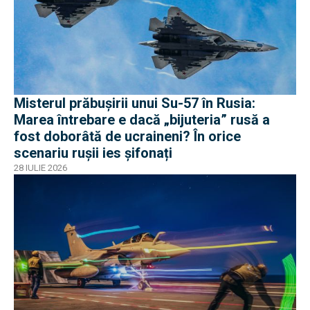
Misterul prăbușirii unui Su-57 în Rusia:
Marea întrebare e dacă „bijuteria” rusă a
fost doborâtă de ucraineni? În orice
scenariu rușii ies șifonați
28 IULIE 2026