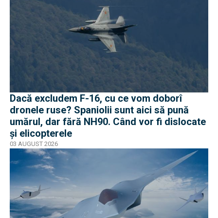
Dacă excludem F-16, cu ce vom doborî
dronele ruse? Spaniolii sunt aici să pună
umărul, dar fără NH90. Când vor fi dislocate
și elicopterele
03 AUGUST 2026