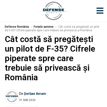
Defense România
›
Forțele aeriene
›
Cât costă să pregătești un pilot
de F-35? Cifrele piperate spre care trebuie să privească și România
Cât costă să pregătești
un pilot de F-35? Cifrele
piperate spre care
trebuie să privească și
România
De
Șerban Avram
31 MAI 2026