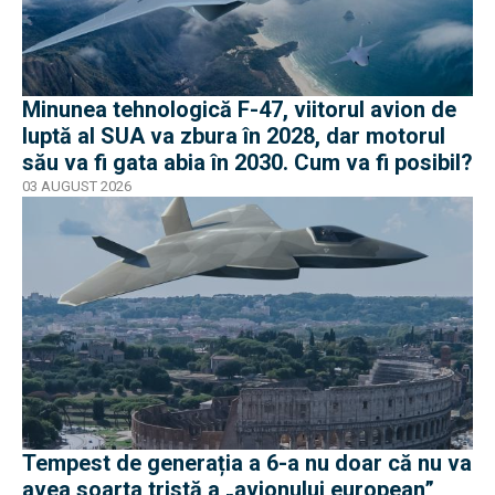
Minunea tehnologică F-47, viitorul avion de
luptă al SUA va zbura în 2028, dar motorul
său va fi gata abia în 2030. Cum va fi posibil?
03 AUGUST 2026
Tempest de generația a 6-a nu doar că nu va
avea soarta tristă a „avionului european”,