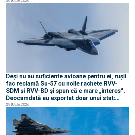
30 IULIE 2026
Deși nu au suficiente avioane pentru ei, rușii
fac reclamă Su-57 cu noile rachete RVV-
SDM și RVV-BD și spun că e mare „interes”.
Deocamdată au exportat doar unui stat:
Algeria
29 IULIE 2026