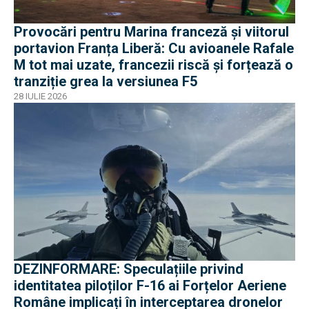
Provocări pentru Marina franceză și viitorul
portavion Franța Liberă: Cu avioanele Rafale
M tot mai uzate, francezii riscă și forțează o
tranziție grea la versiunea F5
28 IULIE 2026
DEZINFORMARE: Speculațiile privind
identitatea piloților F-16 ai Forțelor Aeriene
Române implicați în interceptarea dronelor