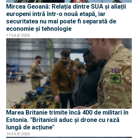
Mircea Geoană: Relația dintre SUA și aliații
europeni intră într-o nouă etapă, iar
securitatea nu mai poate fi separată de
economie și tehnologie
17 IULIE 2026
Marea Britanie trimite încă 400 de militari în
Estonia. "Britanicii aduc și drone cu rază
lungă de acțiune"
16 IULIE 2026