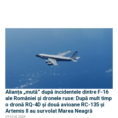
Alianța „mută” după incidentele dintre F-16
ale României și dronele ruse: După mult timp
o dronă RQ-4D și două avioane RC-135 și
Artemis II au survolat Marea Neagră
29 IULIE 2026