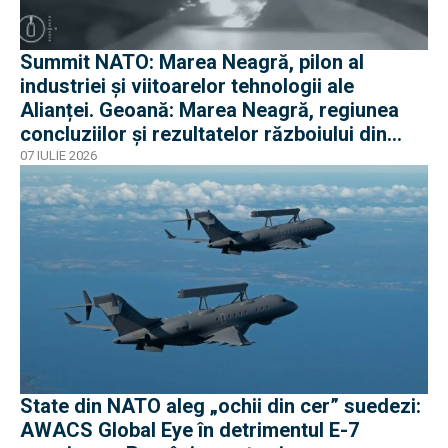
Summit NATO: Marea Neagră, pilon al
industriei și viitoarelor tehnologii ale
Alianței. Geoană: Marea Neagră, regiunea
concluziilor și rezultatelor războiului din
Ucraina
07 IULIE 2026
State din NATO aleg „ochii din cer” suedezi:
AWACS Global Eye în detrimentul E-7