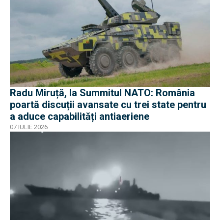
Radu Miruță, la Summitul NATO: România
poartă discuții avansate cu trei state pentru
a aduce capabilități antiaeriene
07 IULIE 2026