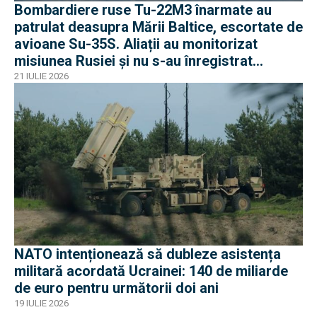
Bombardiere ruse Tu-22M3 înarmate au
patrulat deasupra Mării Baltice, escortate de
avioane Su-35S. Aliații au monitorizat
misiunea Rusiei și nu s-au înregistrat
incidente
21 IULIE 2026
NATO intenționează să dubleze asistența
militară acordată Ucrainei: 140 de miliarde
de euro pentru următorii doi ani
19 IULIE 2026