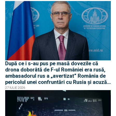
După ce i s-au pus pe masă dovezile că
drona doborâtă de F-ul României era rusă,
ambasadorul rus a „avertizat” România de
pericolul unei confruntări cu Rusia și acuză
o „înscenare propagandistă”
27 IULIE 2026