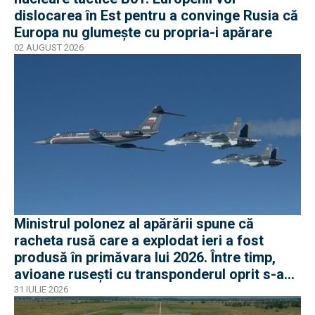
dislocarea în Est pentru a convinge Rusia că
Europa nu glumește cu propria-i apărare
02 AUGUST 2026
Ministrul polonez al apărării spune că
racheta rusă care a explodat ieri a fost
produsă în primăvara lui 2026. Între timp,
avioane rusești cu transponderul oprit s-au
apropiat de frontiera Poloniei
31 IULIE 2026