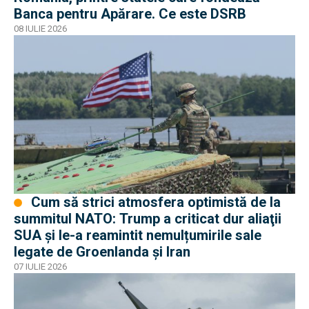
Banca pentru Apărare. Ce este DSRB
08 IULIE 2026
Cum să strici atmosfera optimistă de la
summitul NATO: Trump a criticat dur aliaţii
SUA şi le-a reamintit nemulțumirile sale
legate de Groenlanda şi Iran
07 IULIE 2026