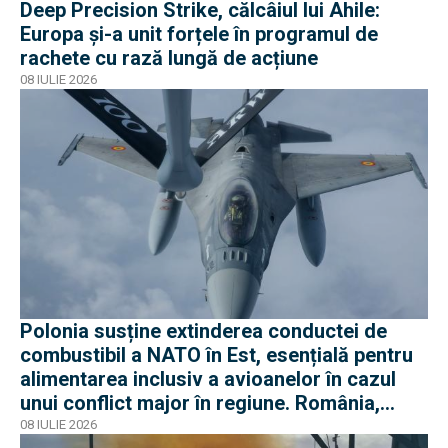
Deep Precision Strike, călcâiul lui Ahile:
Europa și-a unit forțele în programul de
rachete cu rază lungă de acțiune
08 IULIE 2026
Polonia susține extinderea conductei de
combustibil a NATO în Est, esențială pentru
alimentarea inclusiv a avioanelor în cazul
unui conflict major în regiune. România,
parte a proiectului
08 IULIE 2026