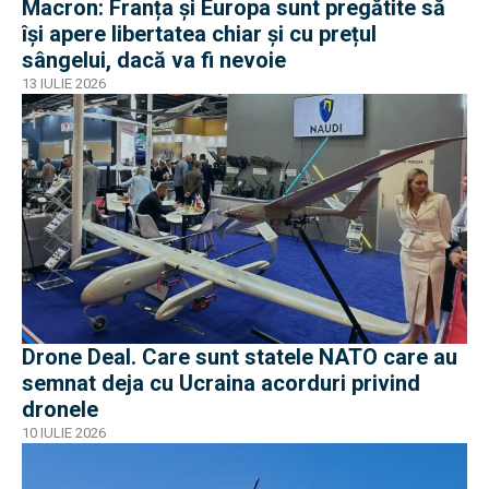
Macron: Franța și Europa sunt pregătite să
își apere libertatea chiar și cu prețul
sângelui, dacă va fi nevoie
13 IULIE 2026
Drone Deal. Care sunt statele NATO care au
semnat deja cu Ucraina acorduri privind
dronele
10 IULIE 2026