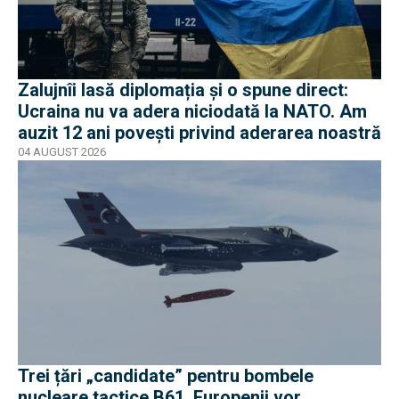
Zalujnîi lasă diplomația și o spune direct:
Ucraina nu va adera niciodată la NATO. Am
auzit 12 ani povești privind aderarea noastră
04 AUGUST 2026
Trei țări „candidate” pentru bombele
nucleare tactice B61. Europenii vor