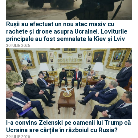
Rușii au efectuat un nou atac masiv cu
rachete și drone asupra Ucrainei. Loviturile
principale au fost semnalate la Kiev și Lviv
30 IULIE 2026
I-a convins Zelenski pe oamenii lui Trump că
Ucraina are cărțile în războiul cu Rusia?
29 IULIE 2026