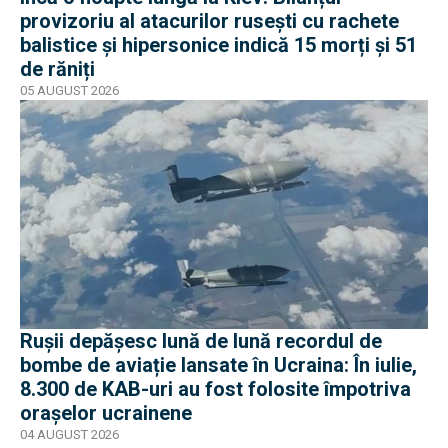
provizoriu al atacurilor rusești cu rachete
balistice și hipersonice indică 15 morți și 51
de răniți
05 AUGUST 2026
Rușii depășesc lună de lună recordul de
bombe de aviație lansate în Ucraina: În iulie,
8.300 de KAB-uri au fost folosite împotriva
orașelor ucrainene
04 AUGUST 2026