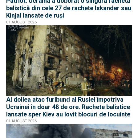
Patriot: Ucraina a doborât o singură rachetă
balistică din cele 27 de rachete Iskander sau
Kinjal lansate de ruși
01 AUGUST 2026
Al doilea atac furibund al Rusiei împotriva
Ucrainei în doar 48 de ore. Rachete balistice
lansate sper Kiev au lovit blocuri de locuințe
01 AUGUST 2026