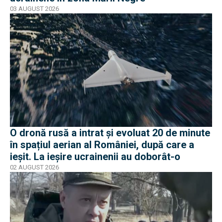
03 AUGUST 2026
O dronă rusă a intrat și evoluat 20 de minute
în spațiul aerian al României, după care a
ieșit. La ieșire ucrainenii au doborât-o
02 AUGUST 2026