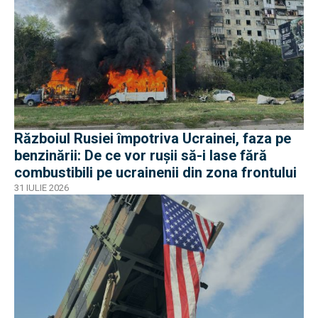
Războiul Rusiei împotriva Ucrainei, faza pe
benzinării: De ce vor rușii să-i lase fără
combustibili pe ucrainenii din zona frontului
31 IULIE 2026