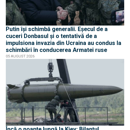
Putin își schimbă generalii. Eșecul de a
cuceri Donbasul și o tentativă de a
impulsiona invazia din Ucraina au condus la
schimbări în conducerea Armatei ruse
05 AUGUST 2026
Încă o noapte lungă la Kiev: Bilanțul