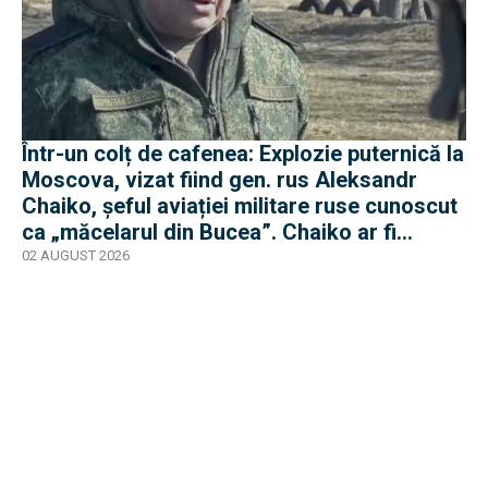
Într-un colț de cafenea: Explozie puternică la
Moscova, vizat fiind gen. rus Aleksandr
Chaiko, șeful aviației militare ruse cunoscut
ca „măcelarul din Bucea”. Chaiko ar fi
supraviețuit
02 AUGUST 2026