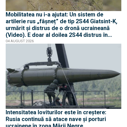
Mobilitatea nu i-a ajutat: Un sistem de
artilerie rus „fâșneț” de tip 2S44 Giatsint-K,
urmărit și distrus de o dronă ucraineană
(Video). E doar al doilea 2S44 distrus în
război
04 AUGUST 2026
Intensitatea loviturilor este în creștere:
Rusia continuă să atace nave și porturi
ucrainene în zona Mării Negre