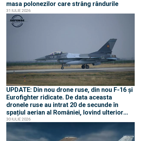
masa polonezilor care strâng rândurile
31 IULIE 2026
UPDATE: Din nou drone ruse, din nou F-16 și
Eurofighter ridicate. De data aceasta
dronele ruse au intrat 20 de secunde în
spațiul aerian al României, lovind ulterior
Ucraina
30 IULIE 2026