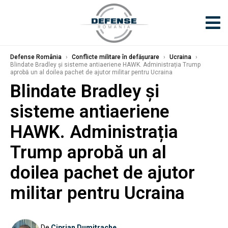
Defense România
›
Conflicte militare în defășurare
›
Ucraina
›
Blindate Bradley și sisteme antiaeriene HAWK. Administrația Trump
aprobă un al doilea pachet de ajutor militar pentru Ucraina
Blindate Bradley și
sisteme antiaeriene
HAWK. Administrația
Trump aprobă un al
doilea pachet de ajutor
militar pentru Ucraina
De
Ciprian Dumitrache