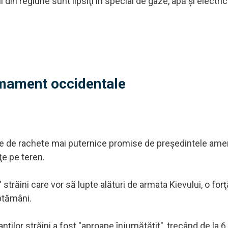
din regiune sunt lipsiţi în special de gaze, apă şi electrici
rmament occidentale
re de rachete mai puternice promise de preşedintele ame
ţe pe teren.
 străini care vor să lupte alături de armata Kievului, o for
ăptămâni.
nţilor străini a fost "aproape înjumătăţit", trecând de la 6