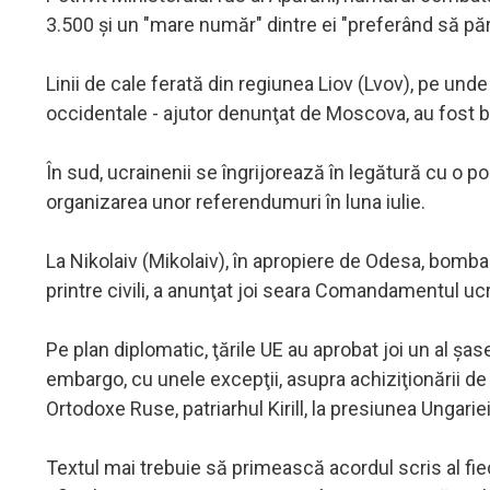
3.500 şi un "mare număr" dintre ei "preferând să păr
Linii de cale ferată din regiunea Liov (Lvov), pe und
occidentale - ajutor denunţat de Moscova, au fost
În sud, ucrainenii se îngrijorează în legătură cu o 
organizarea unor referendumuri în luna iulie.
La Nikolaiv (Mikolaiv), în apropiere de Odesa, bomba
printre civili, a anunţat joi seara Comandamentul ucr
Pe plan diplomatic, ţările UE au aprobat joi un al ş
embargo, cu unele excepţii, asupra achiziţionării de p
Ortodoxe Ruse, patriarhul Kirill, la presiunea Ungariei
Textul mai trebuie să primească acordul scris al fie