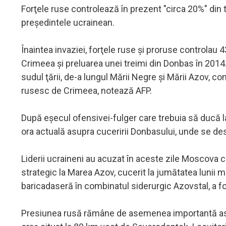
Forţele ruse controlează în prezent "circa 20%" din 
preşedintele ucrainean.
Înaintea invaziei, forţele ruse şi proruse controlau 
Crimeea şi preluarea unei treimi din Donbas în 2014. 
sudul ţării, de-a lungul Mării Negre şi Mării Azov, c
rusesc de Crimeea, notează AFP.
După eşecul ofensivei-fulger care trebuia să ducă l
ora actuală asupra cuceririi Donbasului, unde se d
Liderii ucraineni au acuzat în aceste zile Moscova 
strategic la Marea Azov, cucerit la jumătatea lunii
baricadaseră în combinatul siderurgic Azovstal, a 
Presiunea rusă rămâne de asemenea importantă asupr