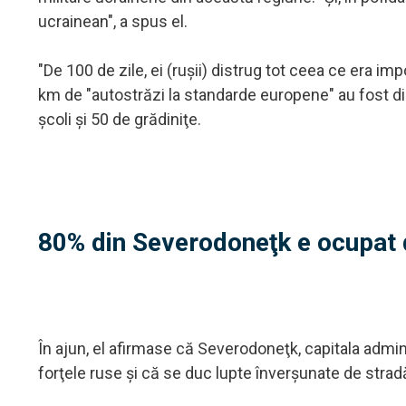
ucrainean", a spus el.
"De 100 de zile, ei (ruşii) distrug tot ceea ce era i
km de "autostrăzi la standarde europene" au fost dis
şcoli şi 50 de grădiniţe.
80% din Severodoneţk e ocupat 
În ajun, el afirmase că Severodoneţk, capitala admi
forţele ruse şi că se duc lupte înverşunate de strad