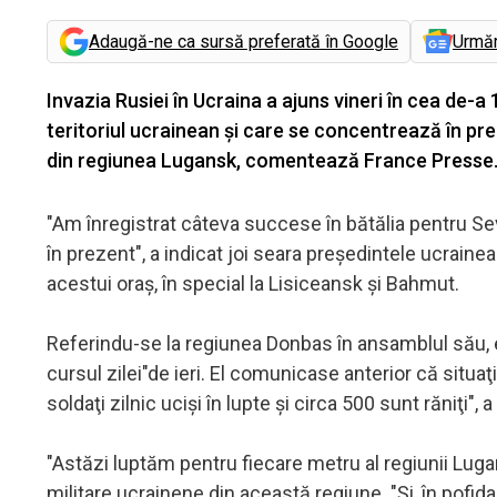
Adaugă-ne ca sursă preferată în Google
Urmă
Invazia Rusiei în Ucraina a ajuns vineri în cea de
teritoriul ucrainean şi care se concentrează în pr
din regiunea Lugansk, comentează France Presse
"Am înregistrat câteva succese în bătălia pentru Se
în prezent", a indicat joi seara preşedintele ucraine
acestui oraş, în special la Lisiceansk şi Bahmut.
Referindu-se la regiunea Donbas în ansamblul său, el
cursul zilei"de ieri. El comunicase anterior că situaţi
soldaţi zilnic ucişi în lupte şi circa 500 sunt răniţi",
"Astăzi luptăm pentru fiecare metru al regiunii Lugan
militare ucrainene din această regiune. "Şi, în pofid