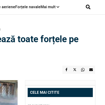
e aeriene
Forțele navale
Mai mult
t
ază toate forțele pe
CELE MAI CITITE