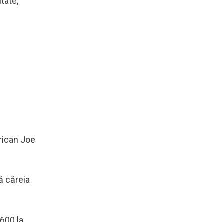
tate,
rican Joe
ţă căreia
.600 la