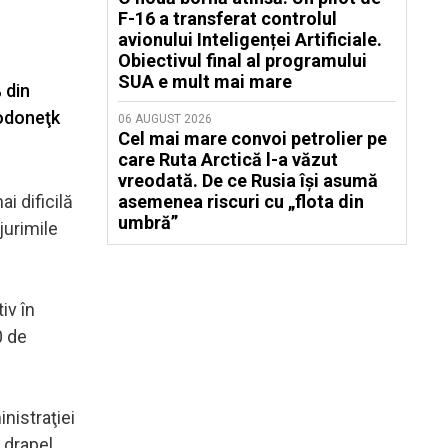
F-16 a transferat controlul
avionului Inteligenței Artificiale.
Obiectivul final al programului
SUA e mult mai mare
 din
rodoneţk
06 AUGUST 2026
Cel mai mare convoi petrolier pe
care Ruta Arctică l-a văzut
vreodată. De ce Rusia își asumă
i dificilă
asemenea riscuri cu „flota din
umbră”
jurimile
iv în
0 de
nistraţiei
b drapel