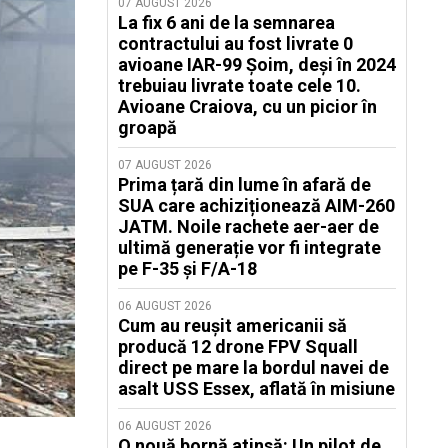
07 AUGUST 2026
La fix 6 ani de la semnarea
contractului au fost livrate 0
avioane IAR-99 Șoim, deși în 2024
trebuiau livrate toate cele 10.
Avioane Craiova, cu un picior în
groapă
07 AUGUST 2026
Prima țară din lume în afară de
SUA care achiziționează AIM-260
JATM. Noile rachete aer-aer de
ultimă generație vor fi integrate
pe F-35 și F/A-18
06 AUGUST 2026
Cum au reușit americanii să
producă 12 drone FPV Squall
direct pe mare la bordul navei de
asalt USS Essex, aflată în misiune
06 AUGUST 2026
O nouă bornă atinsă: Un pilot de