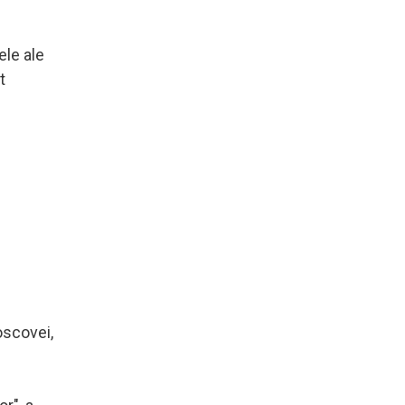
ele ale
t
oscovei,