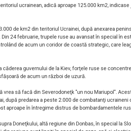
teritoriul ucrainean, adică aproape 125.000 km2, indicase 
43.000 de km2 din teritoriul Ucrainei, după anexarea penin
Din 24 februarie, trupele ruse au avansat în special în est
ontrolând de acum un coridor de coastă strategic, care lea
a căderea guvernului de la Kiev, forţele ruse se concentr
esfăşoară de acum un război de uzură.
că vrea să facă din Severodoneţk "un nou Mariupol". Acest
 mai, după predarea a peste 2.000 de combatanţi ucraineni 
fost aproape în întregime distrus de bombardamentele rus
a Doneţkului, altă regiune din Donbas, în special la Slo