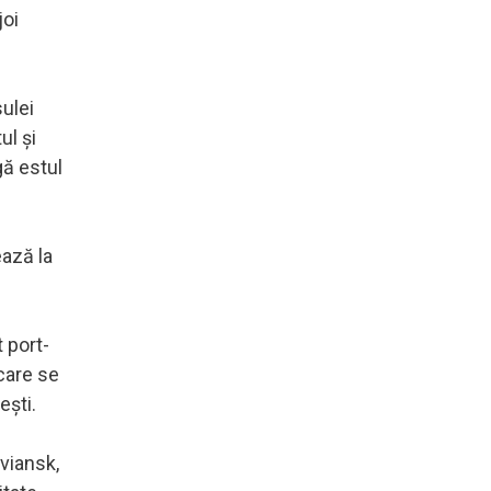
joi
sulei
ul şi
gă estul
ează la
 port-
care se
eşti.
viansk,