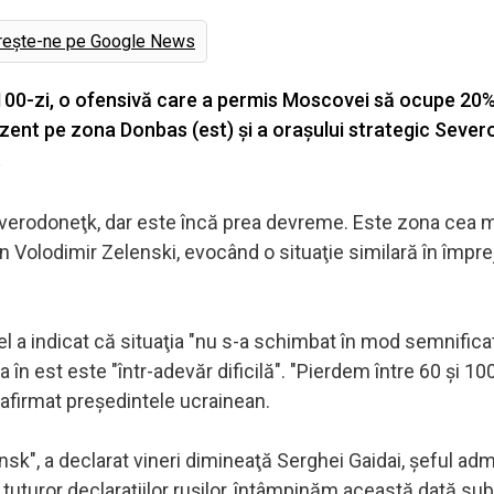
rește-ne pe Google News
-a 100-zi, o ofensivă care a permis Moscovei să ocupe 20%
ezent pe zona Donbas (est) şi a oraşului strategic Seve
.
verodoneţk, dar este încă prea devreme. Este zona cea ma
an Volodimir Zelenski, evocând o situaţie similară în împre
 a indicat că situaţia "nu s-a schimbat în mod semnificat
a în est este "într-adevăr dificilă". "Pierdem între 60 şi 10
 a afirmat preşedintele ucrainean.
sk", a declarat vineri dimineaţă Serghei Gaidai, şeful admi
a tuturor declaraţiilor ruşilor, întâmpinăm această dată su