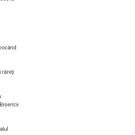
 evocând
 răniţi
n
Bisericii
alul