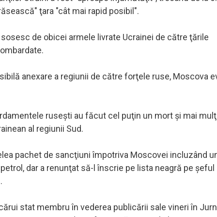
ăsească" ţara "cât mai rapid posibil".
e sosesc de obicei armele livrate Ucrainei de către ţările
 bombardate.
posibilă anexare a regiunii de către forţele ruse, Moscova
rdamentele ruseşti au făcut cel puţin un mort şi mai mulţi
ainean al regiunii Sud.
aselea pachet de sancţiuni împotriva Moscovei incluzând u
etrol, dar a renunţat să-l înscrie pe lista neagră pe şeful 
.
cărui stat membru în vederea publicării sale vineri în Jurn