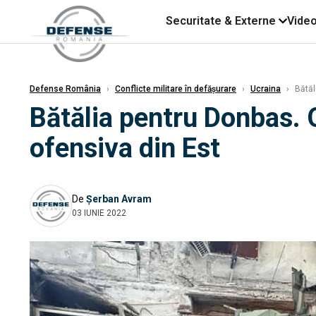
Securitate & Externe
Vide
Defense România
›
Conflicte militare în defășurare
›
Ucraina
›
Bătăl
Bătălia pentru Donbas. 
ofensiva din Est
De
Șerban Avram
03 IUNIE 2022