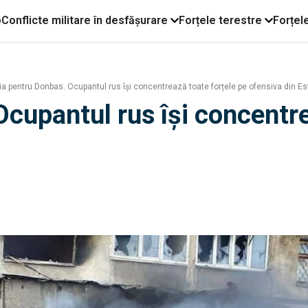
o
Conflicte militare în desfășurare
Forțele terestre
Forțel
ia pentru Donbas. Ocupantul rus își concentrează toate forțele pe ofensiva din Es
Ocupantul rus își concentre