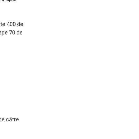
ste 400 de
oape 70 de
de către