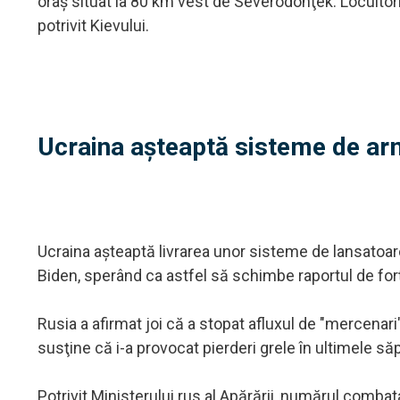
oraş situat la 80 km vest de Severodonţek. Locuitorii 
potrivit Kievului.
Ucraina așteaptă sisteme de a
Ucraina aşteaptă livrarea unor sisteme de lansatoa
Biden, sperând ca astfel să schimbe raportul de for
Rusia a afirmat joi că a stopat afluxul de "mercenari"
susţine că i-a provocat pierderi grele în ultimele s
Potrivit Ministerului rus al Apărării, numărul combata