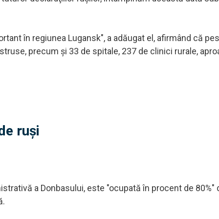
mportant în regiunea Lugansk", a adăugat el, afirmând că pe
truse, precum şi 33 de spitale, 237 de clinici rurale, apr
de ruși
nistrativă a Donbasului, este "ocupată în procent de 80%" 
ă.