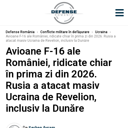
Defense România
›
Conflicte militare în defășurare
›
Ucraina
›
Avioane F-16 ale României, ridicate chiar în prima zi din 2026. Rusia a
atacat masiv Ucraina de Revelion, inclusiv la Dunăre
Avioane F-16 ale
României, ridicate chiar
în prima zi din 2026.
Rusia a atacat masiv
Ucraina de Revelion,
inclusiv la Dunăre
De
Șerban Avram