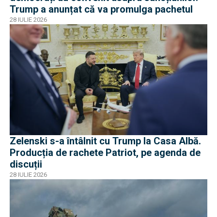
Trump a anunțat că va promulga pachetul
28 IULIE 2026
Zelenski s-a întâlnit cu Trump la Casa Albă.
Producția de rachete Patriot, pe agenda de
discuții
28 IULIE 2026