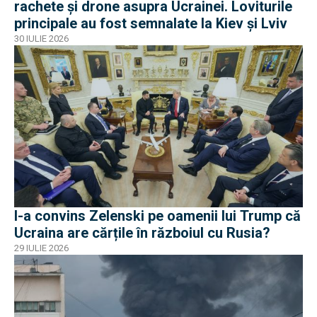
rachete și drone asupra Ucrainei. Loviturile
principale au fost semnalate la Kiev și Lviv
30 IULIE 2026
I-a convins Zelenski pe oamenii lui Trump că
Ucraina are cărțile în războiul cu Rusia?
29 IULIE 2026