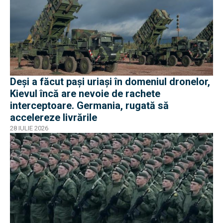
Deși a făcut pași uriași în domeniul dronelor,
Kievul încă are nevoie de rachete
interceptoare. Germania, rugată să
accelereze livrările
28 IULIE 2026