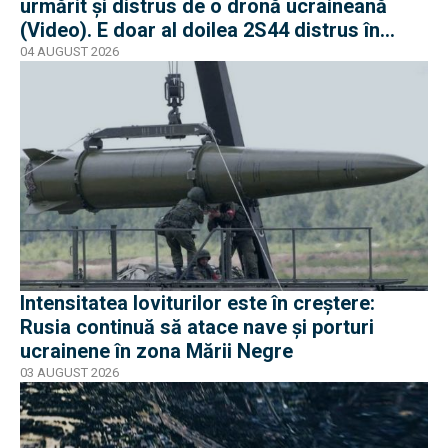
urmărit și distrus de o dronă ucraineană
(Video). E doar al doilea 2S44 distrus în
război
04 AUGUST 2026
Intensitatea loviturilor este în creștere:
Rusia continuă să atace nave și porturi
ucrainene în zona Mării Negre
03 AUGUST 2026