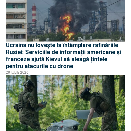
Ucraina nu lovește la întâmplare rafinăriile
Rusiei: Serviciile de informații americane și
franceze ajută Kievul să aleagă țintele
pentru atacurile cu drone
29 IULIE 2026