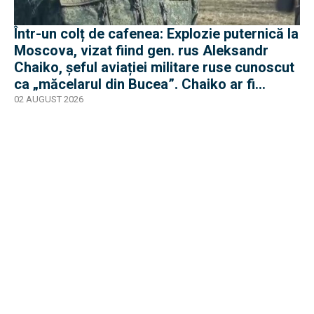
Într-un colț de cafenea: Explozie puternică la
Moscova, vizat fiind gen. rus Aleksandr
Chaiko, șeful aviației militare ruse cunoscut
ca „măcelarul din Bucea”. Chaiko ar fi
supraviețuit
02 AUGUST 2026