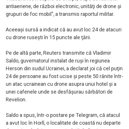
antiaeriene, de război electronic, unităţi de drone şi
grupuri de foc mobil", a transmis raportul militar.
Aceeaşi sursă a indicat că au avut loc 24 de atacuri
cu drone ruseşti în 15 puncte ale ţării.
Pe de altă parte, Reuters transmite că Vladimir
Saldo, guvernatorul instalat de ruşi în regiunea
Herson din sudul Ucrainei, a declarat joi că cel puţin
24 de persoane au fost ucise şi peste 50 rănite într-
un atac ucrainean cu drone asupra unui hotel şi a
unei cafenele unde se desfăşurau sărbători de
Revelion.
Saldo a spus, într-o postare pe Telegram, că atacul
a avut loc în Horlî, o localitate de coastă nu departe