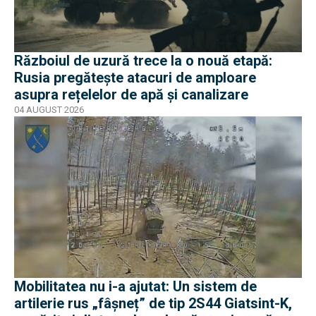
Războiul de uzură trece la o nouă etapă:
Rusia pregătește atacuri de amploare
asupra rețelelor de apă și canalizare
04 AUGUST 2026
Mobilitatea nu i-a ajutat: Un sistem de
artilerie rus „fâșneț” de tip 2S44 Giatsint-K,