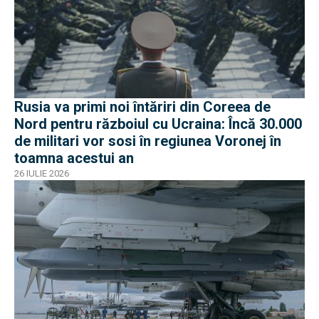
Rusia va primi noi întăriri din Coreea de
Nord pentru războiul cu Ucraina: Încă 30.000
de militari vor sosi în regiunea Voronej în
toamna acestui an
26 IULIE 2026