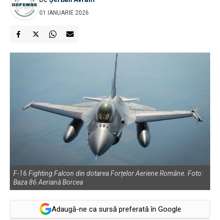
01 IANUARIE 2026
F-16 Fighting Falcon din dotarea Forțelor Aeriene Române. Foto:
Baza 86 Aeriană Borcea
Adaugă-ne ca sursă preferată în Google