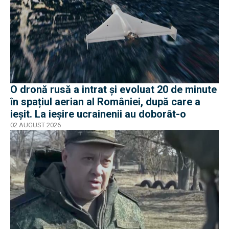
O dronă rusă a intrat și evoluat 20 de minute
în spațiul aerian al României, după care a
ieșit. La ieșire ucrainenii au doborât-o
02 AUGUST 2026