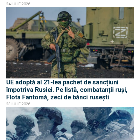
24 IULIE 2026
UE adoptă al 21-lea pachet de sancțiuni
împotriva Rusiei. Pe listă, combatanții ruși,
Flota Fantomă, zeci de bănci rusești
23 IULIE 2026