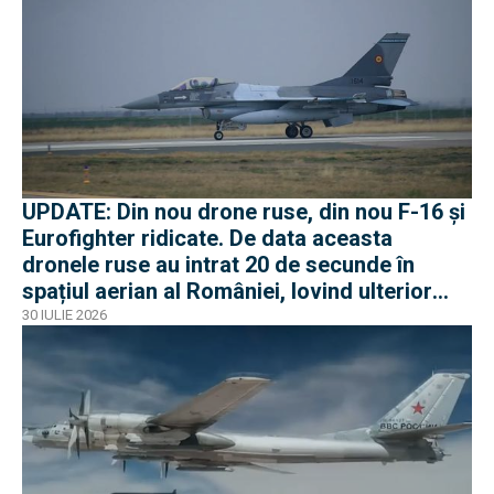
UPDATE: Din nou drone ruse, din nou F-16 și
Eurofighter ridicate. De data aceasta
dronele ruse au intrat 20 de secunde în
spațiul aerian al României, lovind ulterior
Ucraina
30 IULIE 2026