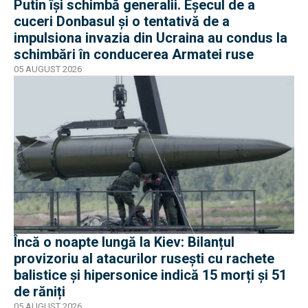
Putin își schimbă generalii. Eșecul de a
cuceri Donbasul și o tentativă de a
impulsiona invazia din Ucraina au condus la
schimbări în conducerea Armatei ruse
05 AUGUST 2026
Încă o noapte lungă la Kiev: Bilanțul
provizoriu al atacurilor rusești cu rachete
balistice și hipersonice indică 15 morți și 51
de răniți
05 AUGUST 2026