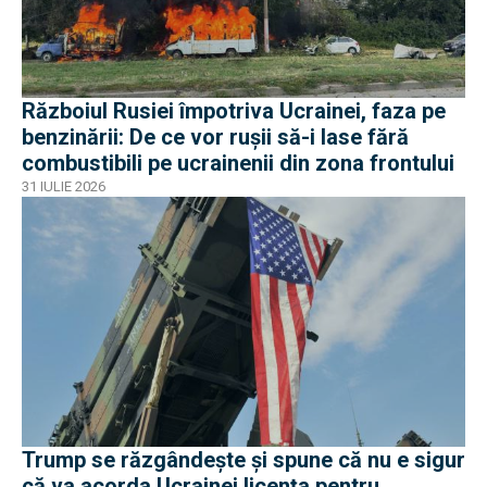
Războiul Rusiei împotriva Ucrainei, faza pe
benzinării: De ce vor rușii să-i lase fără
combustibili pe ucrainenii din zona frontului
31 IULIE 2026
Trump se răzgândește și spune că nu e sigur
că va acorda Ucrainei licența pentru