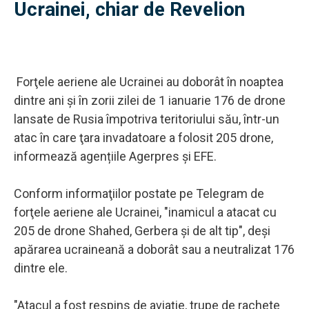
Ucrainei, chiar de Revelion
Forţele aeriene ale Ucrainei au doborât în noaptea
dintre ani şi în zorii zilei de 1 ianuarie 176 de drone
lansate de Rusia împotriva teritoriului său, într-un
atac în care ţara invadatoare a folosit 205 drone,
informează agențiile Agerpres și EFE.
Conform informaţiilor postate pe Telegram de
forţele aeriene ale Ucrainei, "inamicul a atacat cu
205 de drone Shahed, Gerbera şi de alt tip", deşi
apărarea ucraineană a doborât sau a neutralizat 176
dintre ele.
"Atacul a fost respins de aviaţie, trupe de rachete