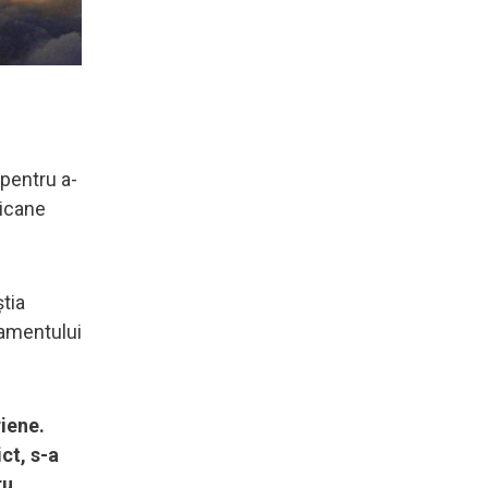
 pentru a-
ricane
tia
tamentului
riene.
ct, s-a
ru