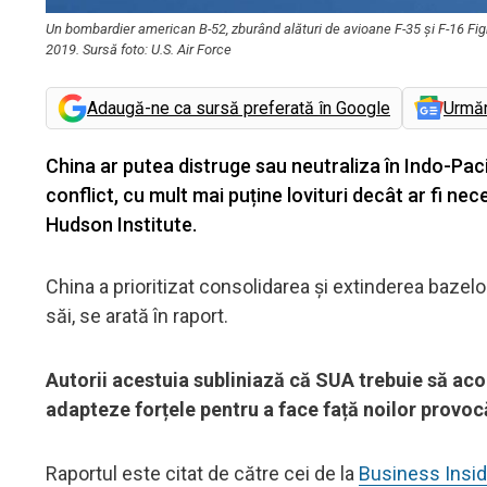
Un bombardier american B-52, zburând alături de avioane F-35 și F-16 Figh
2019. Sursă foto: U.S. Air Force
Adaugă-ne ca sursă preferată în Google
Urmă
China ar putea distruge sau neutraliza în Indo-Pacif
conflict, cu mult mai puține lovituri decât ar fi nec
Hudson Institute.
China a prioritizat consolidarea și extinderea bazelor
săi, se arată în raport.
Autorii acestuia subliniază că SUA trebuie să acor
adapteze forțele pentru a face față noilor provocă
Raportul este citat de către cei de la
Business Insid