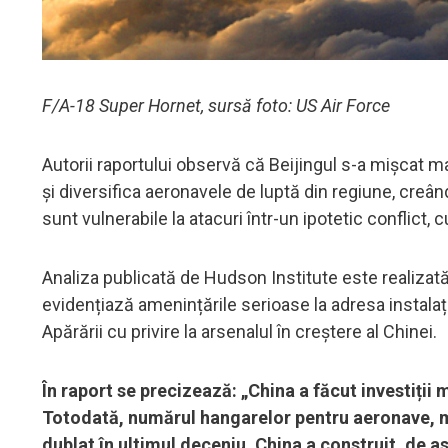
F/A-18 Super Hornet, sursă foto: US Air Force
Autorii raportului observă că Beijingul s-a mișcat m
și diversifica aeronavele de luptă din regiune, creâ
sunt vulnerabile la atacuri într-un ipotetic conflict,
Analiza publicată de Hudson Institute este realiza
evidențiază amenințările serioase la adresa instalaț
Apărării cu privire la arsenalul în creștere al Chinei.
În raport se precizează: „China a făcut investiții 
Totodată, numărul hangarelor pentru aeronave, me
dublat în ultimul deceniu. China a construit, de a