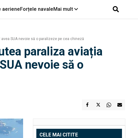
e aeriene
Forțele navale
Mai mult
t ar avea SUA nevoie să o paralizeze pe cea chineză
utea paraliza aviația
a SUA nevoie să o
CELE MAI CITITE