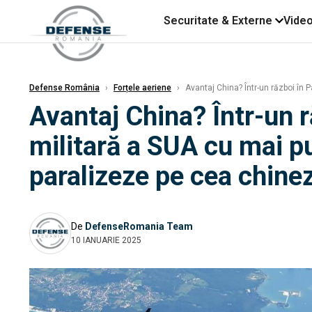
Securitate & Externe
Vide
Defense România
›
Forțele aeriene
›
Avantaj China? Într-un război în P
Avantaj China? Într-un r
militară a SUA cu mai pu
paralizeze pe cea chine
De
DefenseRomania Team
10 IANUARIE 2025