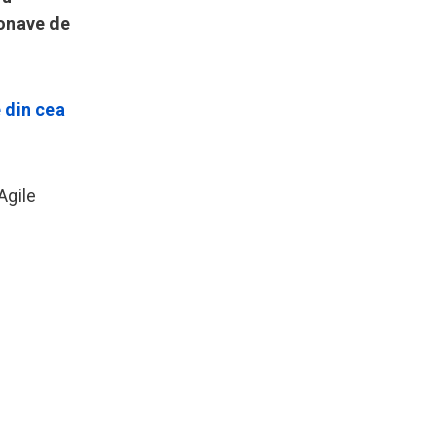
ronave de
e din cea
Agile