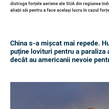
distruge forțele aeriene ale SUA din regiunea Ind
aliații săi pentru a face același lucru în cazul forț
China s-a mișcat mai repede. Hu
puține lovituri pentru a paraliza 
decât au americanii nevoie pentr