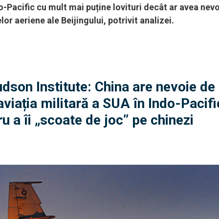
o-Pacific cu mult mai puține lovituri decât ar avea nev
elor aeriene ale Beijingului, potrivit analizei.
dson Institute: China are nevoie de
aviația militară a SUA în Indo-Pacifi
u a îi „scoate de joc” pe chinezi