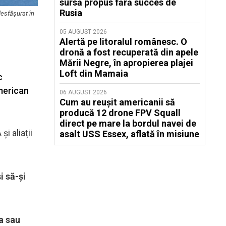
sursă propus fără succes de
Rusia
desfășurat în
05 AUGUST 2026
Alertă pe litoralul românesc. O
dronă a fost recuperată din apele
Mării Negre, în apropierea plajei
Loft din Mamaia
c
american
06 AUGUST 2026
Cum au reușit americanii să
producă 12 drone FPV Squall
direct pe mare la bordul navei de
i aliații
asalt USS Essex, aflată în misiune
i să-și
a sau