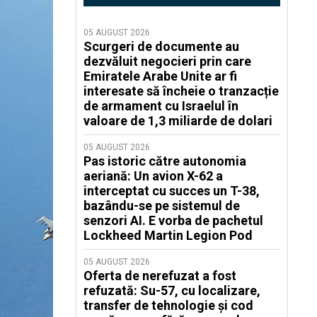
05 AUGUST 2026
Scurgeri de documente au
dezvăluit negocieri prin care
Emiratele Arabe Unite ar fi
interesate să încheie o tranzacție
de armament cu Israelul în
valoare de 1,3 miliarde de dolari
05 AUGUST 2026
Pas istoric către autonomia
aeriană: Un avion X-62 a
interceptat cu succes un T-38,
bazându-se pe sistemul de
senzori AI. E vorba de pachetul
Lockheed Martin Legion Pod
05 AUGUST 2026
Oferta de nerefuzat a fost
refuzată: Su-57, cu localizare,
transfer de tehnologie și cod