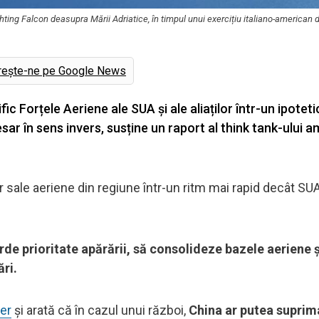
ting Falcon deasupra Mării Adriatice, în timpul unui exercițiu italiano-american 
rește-ne pe Google News
ic Forțele Aeriene ale SUA și ale aliaților într-un ipoteti
esar în sens invers, susține un raport al think tank-ului 
 sale aeriene din regiune într-un ritm mai rapid decât SUA ș
de prioritate apărării, să consolideze bazele aeriene ș
ri.
er
și arată că în cazul unui război,
China ar putea suprim