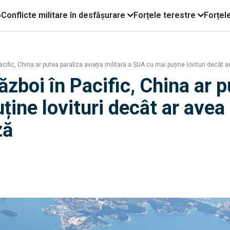
o
Conflicte militare în desfășurare
Forțele terestre
Forțel
acific, China ar putea paraliza aviația militară a SUA cu mai puține lovituri decâ
ăzboi în Pacific, China ar p
ține lovituri decât ar ave
ză