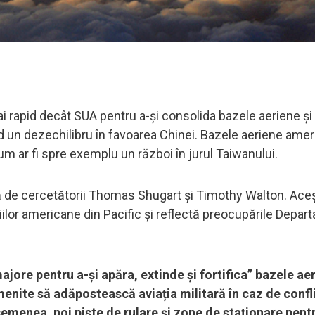
ai rapid decât SUA pentru a-și consolida bazele aeriene și
nd un dezechilibru în favoarea Chinei. Bazele aeriene ame
 cum ar fi spre exemplu un război în jurul Taiwanului.
tă de cercetătorii Thomas Shugart și Timothy Walton. Aceș
iilor americane din Pacific și reflectă preocupările Depar
majore pentru a-și apăra, extinde și fortifica” bazele ae
nite să adăpostească aviația militară în caz de confli
semenea, noi piste de rulare și zone de staționare pent