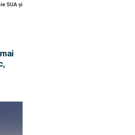
oie SUA și
 mai
c,