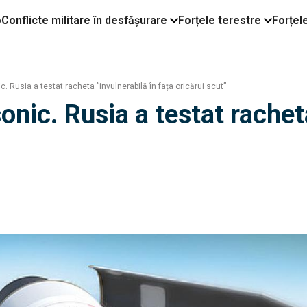
o
Conflicte militare în desfășurare
Forțele terestre
Forțel
 Rusia a testat racheta ”invulnerabilă în fața oricărui scut”
nic. Rusia a testat racheta