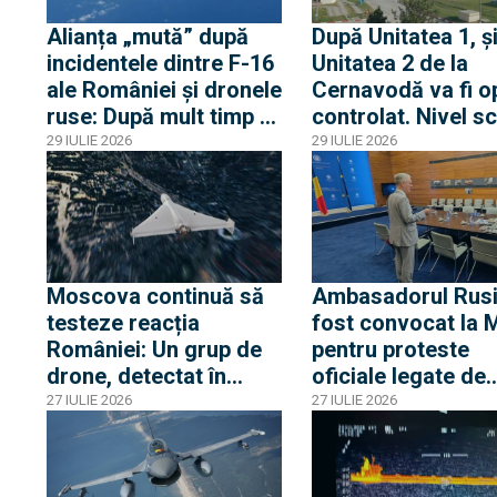
Alianța „mută” după
După Unitatea 1, ș
incidentele dintre F-16
Unitatea 2 de la
ale României și dronele
Cernavodă va fi op
ruse: După mult timp o
controlat. Nivel s
dronă RQ-4D și două
fără precedent al
29 IULIE 2026
29 IULIE 2026
avioane RC-135 și
Dunării
Artemis II au survolat
Marea Neagră
Moscova continuă să
Ambasadorul Rusi
testeze reacția
fost convocat la
României: Un grup de
pentru proteste
drone, detectat în
oficiale legate de
proximitatea frontierei
incursiunile cu dr
27 IULIE 2026
27 IULIE 2026
fluviale cu Ucraina
Ambasadorul româ
Moscova, chemat
acasă pentru