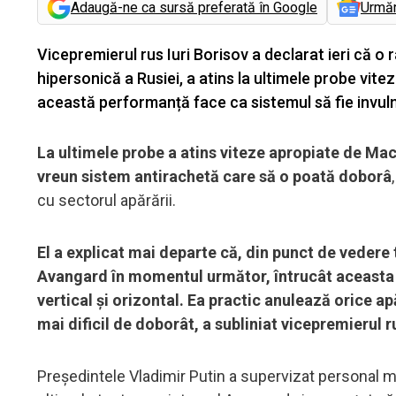
Adaugă-ne ca sursă preferată în Google
Urmă
Vicepremierul rus Iuri Borisov a declarat ieri că 
hipersonică a Rusiei, a atins la ultimele probe vit
această performanță face ca sistemul să fie invulne
La ultimele probe a atins viteze apropiate de Mac
vreun sistem antirachetă care să o poată doborâ
cu sectorul apărării.
El a explicat mai departe că, din punct de vedere 
Avangard în momentul următor, întrucât aceasta e
vertical şi orizontal. Ea practic anulează orice ap
mai dificil de doborât, a subliniat vicepremierul r
Preşedintele Vladimir Putin a supervizat personal mi