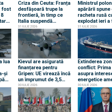
ta
Criza din Ceuta: Franța
Ministrul polon
 fost
desfășoară trupe la
apărării spune
18
frontieră, în timp ce
racheta rusă c
itare
Italia suspendă
explodat ieri a
orba
acordul Schengen cu
produsă în pri
31 IULIE 2026
31 IULIE 2026
Spania
lui 2026. Între 
avioane ruseșt
transponderul o
au apropiat de
frontiera Polon
a lua
Kievul are asigurată
Extinderea zon
finanțarea pentru
conflict: Prima
a-și
Gripen: UE virează încă
asupra interes
upă
un împrumut de 3,5
energetice am
a
miliarde euro pentru
din Egipt activ
30 IULIE 2026
30 IULIE 2026
a
Gripen, drone, rachete
alerta la Casa 
și apărare aeriană