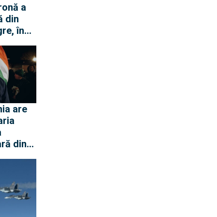
ronă a
ă din
re, în
ei Loft
ia are
aria
a
ră din
 Dunării
ar
ază
e