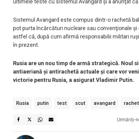
ultimele teste cu sistemul Avangard şi a anunţat că a
Sistemul Avangard este compus dintr-o rachetă bali
pot purta încărcături nucleare sau convenţionale şi c
astfel că, după cum afirmă responsabilii militari ru
în prezent.
Rusia are un nou timp de armă strategică. Noul s
antiaeriană şi antirachetă actuale şi care vor ven
victorie pentru Rusia, a asigurat Vladimir Putin.
Rusia
putin
test
scut
avangard
rachet
Urmăriți-n