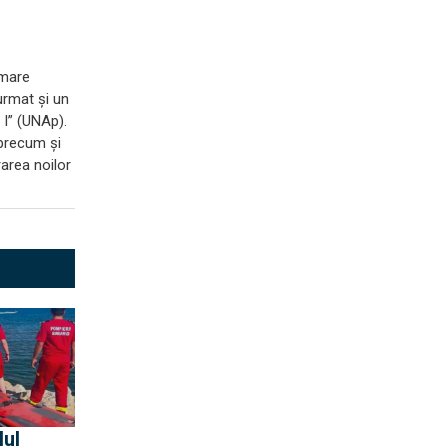
 mare
urmat și un
 I” (UNAp).
 precum și
rarea noilor
lul