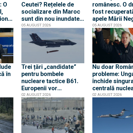
: O
Ceutei? Rețelele de
românesc. O d
l,
socializare din Maroc
fost recuperat
ion
sunt din nou inundate
apele Mării Neg
 ce
de mesaje pentru o
apropierea plaj
05 AUGUST 2026
05 AUGUST 2026
rfă
nouă mobilizare către
din Mamaia
rea a
orașul spaniol
nă
lude
Trei țări „candidate”
Nu doar Român
că în
pentru bombele
probleme: Ung
nucleare tactice B61.
închide singur
Europenii vor
centrală nuclea
 să
dislocarea în Est
cauza nivelului
02 AUGUST 2026
02 AUGUST 2026
ia
pentru a convinge
iar Peter Magy
Rusia că Europa nu
spune că urme
glumește cu propria-i
cinci zile critic
apărare