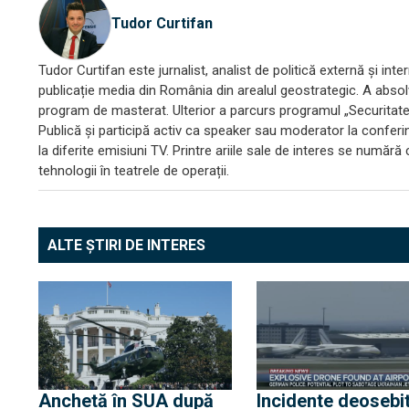
Tudor Curtifan
Tudor Curtifan este jurnalist, analist de politică externă și i
publicație media din România din arealul geostrategic. A absolvi
program de masterat. Ulterior a parcurs programul „Securitate ș
Publică și participă activ ca speaker sau moderator la conferințe
la diferite emisiuni TV. Printre ariile sale de interes se număr
tehnologii în teatrele de operații.
ALTE ȘTIRI DE INTERES
Anchetă în SUA după
Incidente deosebi