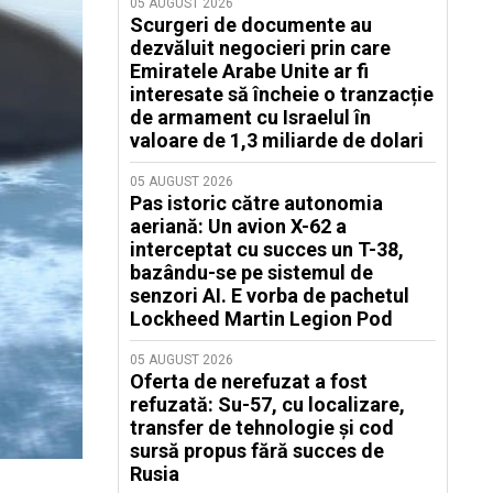
05 AUGUST 2026
Scurgeri de documente au
dezvăluit negocieri prin care
Emiratele Arabe Unite ar fi
interesate să încheie o tranzacție
de armament cu Israelul în
valoare de 1,3 miliarde de dolari
05 AUGUST 2026
Pas istoric către autonomia
aeriană: Un avion X-62 a
interceptat cu succes un T-38,
bazându-se pe sistemul de
senzori AI. E vorba de pachetul
Lockheed Martin Legion Pod
05 AUGUST 2026
Oferta de nerefuzat a fost
refuzată: Su-57, cu localizare,
transfer de tehnologie și cod
sursă propus fără succes de
Rusia