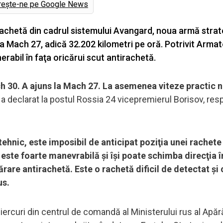
rește-ne pe Google News
o rachetă din cadrul sistemului Avangard, noua armă stra
eza Mach 27, adică 32.202 kilometri pe oră. Potrivit Armat
rabil în faţa oricărui scut antirachetă.
h 30. A ajuns la Mach 27. La asemenea viteze practic n
, a declarat la postul Rossia 24 vicepremierul Borisov, res
tehnic, este imposibil de anticipat poziţia unei rachete
ste foarte manevrabilă şi îşi poate schimba direcţia î
ărare antirachetă. Este o rachetă dificil de detectat şi 
us.
ercuri din centrul de comandă al Ministerului rus al Apără