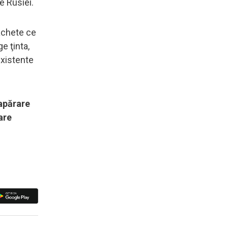
e Rusiei.
achete ce
e ţinta,
existente
 apărare
are