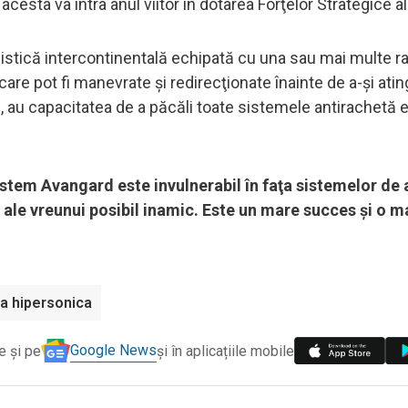
cesta va intra anul viitor în dotarea Forţelor Strategice al
stică intercontinentală echipată cu una sau mai multe r
are pot fi manevrate şi redirecţionate înainte de a-şi ating
şi, au capacitatea de a păcăli toate sistemele antirachetă 
istem Avangard este invulnerabil în faţa sistemelor de
i ale vreunui posibil inamic. Este un mare succes şi o m
a hipersonica
Google News
e și pe
și în aplicațiile mobile