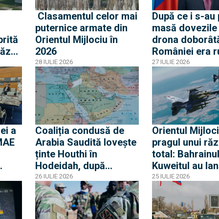
i
Clasamentul celor mai
După ce i s-au
puternice armate din
masă dovezile
rită
Orientul Mijlociu în
drona doborâtă
căzut
2026
României era r
ambasadorul r
28 IULIE 2026
27 IULIE 2026
„avertizat” Ro
pericolul unei
confruntări cu 
acuză o „însce
propagandistă
ei a
Coaliția condusă de
Orientul Mijloci
 MAE
Arabia Saudită lovește
pragul unui răz
ținte Houthi în
total: Bahrainul
Hodeidah, după
Kuweitul au lan
one.
atacurile asupra
secret atacuri 
26 IULIE 2026
25 IULIE 2026
n la
petrolierelor saudite și
direct pe terito
amenințarea cu
Iranului
blocada Mării Roșii