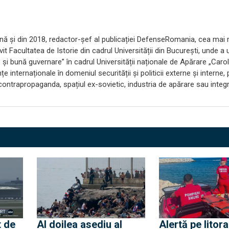
nternă și din 2018, redactor-șef al publicației DefenseRomania, cea mai
t Facultatea de Istorie din cadrul Universității din București, unde a 
i bună guvernare” în cadrul Universității naționale de Apărare „Carol
 internaționale în domeniul securității și politicii externe și interne,
ă contrapropaganda, spațiul ex-sovietic, industria de apărare sau integ
t de
Al doilea asediu al
Alertă pe litora