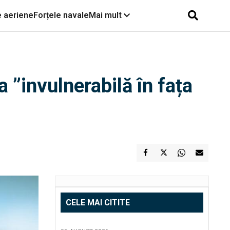
e aeriene
Forțele navale
Mai mult
 ”invulnerabilă în fața
CELE MAI CITITE