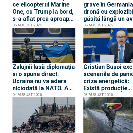
ce elicopterul Marine
grave în Germania
One, cu Trump la bord,
dronă cu explozibi
s-a aflat prea aproape
găsită lângă un av
de un avion de linie.
ucrainean, în timp
06 AUGUST 2026
06 AUGUST 2026
Casa Albă transmite
un alt avion de ma
că Trump nu s-a aflat
care anula ateriza
niciun moment în
lovit o a doua dro
pericol
Zalujnîi lasă diplomația
Cristian Bușoi exc
și o spune direct:
scenariile de pani
Ucraina nu va adera
criza energetică:
niciodată la NATO. Am
Există producție
auzit 12 ani povești
internă stabilă cât
04 AUGUST 2026
03 AUGUST 2026
privind aderarea
alimentăm populaț
noastră