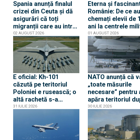
Spania anunță finalul
Eterna și fascinan
crizei din Ceuta și dă
Românie: De ce au
asigurări că toți
chemați elevii de 
migranții care au intrat
ani la centrele mil
ilegal au părăsit
și de ce nu este v
02 AUGUST 2026
01 AUGUST 2026
enclava spaniolă. Criza
despre mobilizare
trezește temeri în
Europa după episodul
din 2015
E oficial: Kh-101
NATO anunță că v
căzută pe teritoriul
„toate măsurile
Poloniei e rusească; o
necesare” pentru 
altă rachetă s-a
apăra teritoriul d
apropiat la 5 km de
ce o rachetă rusă 
31 IULIE 2026
30 IULIE 2026
frontieră, dar s-a
explodat în Poloni
întors spre Ucraina