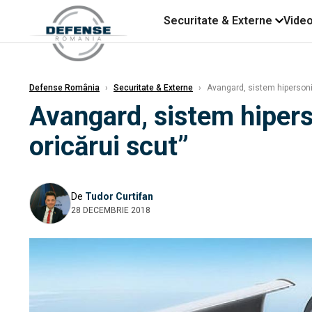
Securitate & Externe
Vide
Defense România
›
Securitate & Externe
›
Avangard, sistem hipersonic.
Avangard, sistem hiperso
oricărui scut”
De
Tudor Curtifan
28 DECEMBRIE 2018