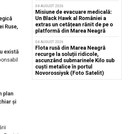
04 AUGUST 2026
Misiune de evacuare medicală:
Un Black Hawk al României a
tegică
extras un cetățean rănit de pe o
ei Ruse,
platformă din Marea Neagră
04 AUGUST 2026
Flota rusă din Marea Neagră
u există
recurge la soluții ridicole,
ponsabil
ascunzând submarinele Kilo sub
cuști metalice în portul
Novorossiysk (Foto Satelit)
n plan
chiar şi
rii