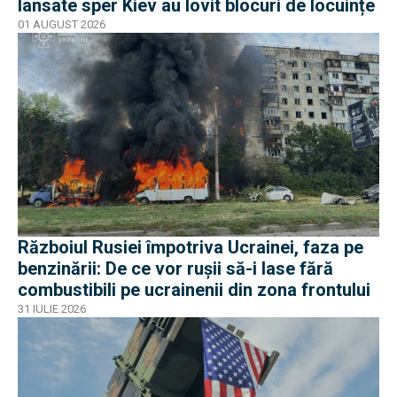
lansate sper Kiev au lovit blocuri de locuințe
01 AUGUST 2026
Războiul Rusiei împotriva Ucrainei, faza pe
benzinării: De ce vor rușii să-i lase fără
combustibili pe ucrainenii din zona frontului
31 IULIE 2026