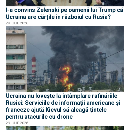
I-a convins Zelenski pe oamenii lui Trump că
Ucraina are cărțile în războiul cu Rusia?
29 IULIE 2026
Ucraina nu lovește la întâmplare rafinăriile
Rusiei: Serviciile de informații americane și
franceze ajută Kievul să aleagă țintele
pentru atacurile cu drone
29 IULIE 2026