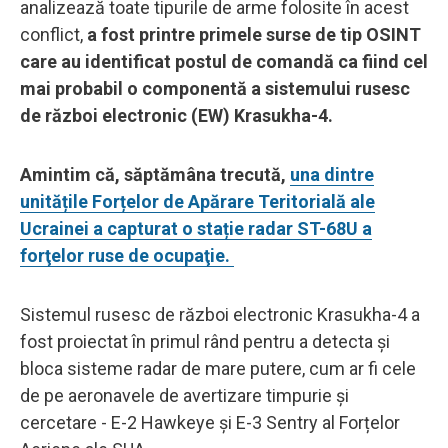
analizează toate tipurile de arme folosite în acest
conflict,
a fost printre primele surse de tip OSINT
care au identificat postul de comandă ca fiind cel
mai probabil o componentă a sistemului rusesc
de război electronic (EW) Krasukha-4.
Amintim că, săptămâna trecută,
una dintre
unitățile Forțelor de Apărare Teritorială ale
Ucrainei a capturat o stație radar ST-68U a
forţelor ruse de ocupaţie.
Sistemul rusesc de război electronic Krasukha-4 a
fost proiectat în primul rând pentru a detecta și
bloca sisteme radar de mare putere, cum ar fi cele
de pe aeronavele de avertizare timpurie şi
cercetare - E-2 Hawkeye și E-3 Sentry al Forțelor