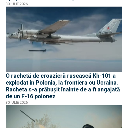
Ucraina
30 IULIE 2026
O rachetă de croazieră rusească Kh-101 a
explodat în Polonia, la frontiera cu Ucraina.
Racheta s-a prăbușit înainte de a fi angajată
de un F-16 polonez
30 IULIE 2026