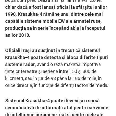
După cum precizează analiştii ai The War Zone,
chiar dacă a fost lansat oficial la sfârșitul anilor
1990, Krasukha-4 rămâne unul dintre cele mai
capabile sisteme mobile EW ale armatei ruse,
producția sa în serie începând abia la începutul
anilor 2010.
Oficialii ruși au susținut în trecut că sistemul
Krasukha-4 poate detecta și bloca diferite tipuri
sisteme radar,
avand o rază maximă împotriva
țintelor terestre și aeriene între 150 și 300 de
kilometri, sau în jur de 93 până la 186 de mile, în
orice direcție, în funcție de diferiți factori de mediu.
Sistemul Krasukha-4 poate deveni și o sursă
semnificativă de informații atât pentru serviciile
de intellignce ucrainene, cât și pentru cele ale