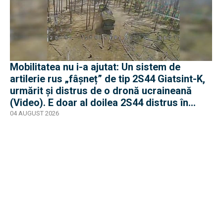
Mobilitatea nu i-a ajutat: Un sistem de
artilerie rus „fâșneț” de tip 2S44 Giatsint-K,
urmărit și distrus de o dronă ucraineană
(Video). E doar al doilea 2S44 distrus în
război
04 AUGUST 2026