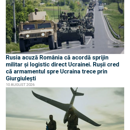
Rusia acuză România că acordă sprijin
militar și logistic direct Ucrainei. Rușii cred
că armamentul spre Ucraina trece prin
Giurgiulești
10 AUGUST 2026