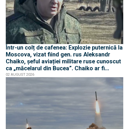
Într-un colț de cafenea: Explozie puternică la
Moscova, vizat fiind gen. rus Aleksandr
Chaiko, șeful aviației militare ruse cunoscut
ca „măcelarul din Bucea”. Chaiko ar fi
supraviețuit
02 AUGUST 2026