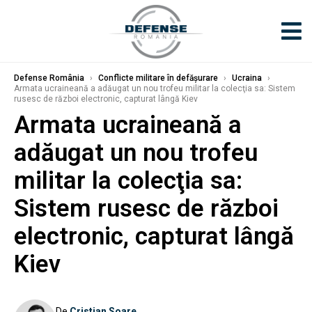
Defense România
›
Conflicte militare în defășurare
›
Ucraina
›
Armata ucraineană a adăugat un nou trofeu militar la colecţia sa: Sistem
rusesc de război electronic, capturat lângă Kiev
Armata ucraineană a
adăugat un nou trofeu
militar la colecţia sa:
Sistem rusesc de război
electronic, capturat lângă
Kiev
De
Cristian Soare