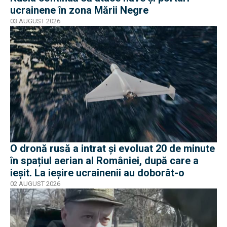
ucrainene în zona Mării Negre
03 AUGUST 2026
O dronă rusă a intrat și evoluat 20 de minute
în spațiul aerian al României, după care a
ieșit. La ieșire ucrainenii au doborât-o
02 AUGUST 2026