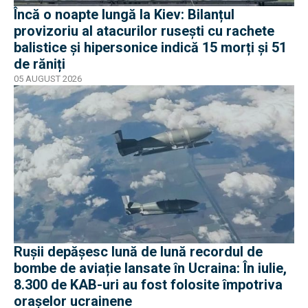
Încă o noapte lungă la Kiev: Bilanțul
provizoriu al atacurilor rusești cu rachete
balistice și hipersonice indică 15 morți și 51
de răniți
05 AUGUST 2026
Rușii depășesc lună de lună recordul de
bombe de aviație lansate în Ucraina: În iulie,
8.300 de KAB-uri au fost folosite împotriva
orașelor ucrainene