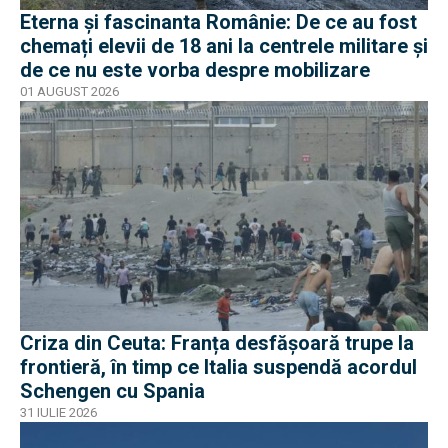
Eterna și fascinanta Românie: De ce au fost
chemați elevii de 18 ani la centrele militare și
de ce nu este vorba despre mobilizare
01 AUGUST 2026
Criza din Ceuta: Franța desfășoară trupe la
frontieră, în timp ce Italia suspendă acordul
Schengen cu Spania
31 IULIE 2026