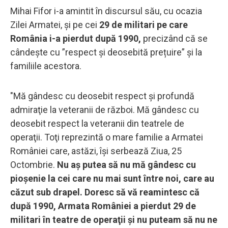
Mihai Fifor i-a amintit în discursul său, cu ocazia
Zilei Armatei, și pe cei
29 de militari pe care
România i-a pierdut după 1990,
precizând că se
cândește cu ”respect și deosebită prețuire” și la
familiile acestora.
"Mă gândesc cu deosebit respect şi profundă
admiraţie la veteranii de război. Mă gândesc cu
deosebit respect la veteranii din teatrele de
operaţii. Toţi reprezintă o mare familie a Armatei
României care, astăzi, îşi serbează Ziua, 25
Octombrie.
Nu aş putea să nu mă gândesc cu
pioşenie la cei care nu mai sunt între noi, care au
căzut sub drapel. Doresc să vă reamintesc că
după 1990, Armata României a pierdut 29 de
militari în teatre de operaţii şi nu puteam să nu ne