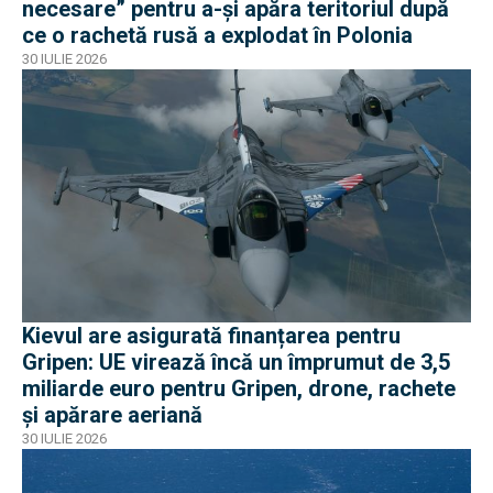
necesare” pentru a-și apăra teritoriul după
ce o rachetă rusă a explodat în Polonia
30 IULIE 2026
Kievul are asigurată finanțarea pentru
Gripen: UE virează încă un împrumut de 3,5
miliarde euro pentru Gripen, drone, rachete
și apărare aeriană
30 IULIE 2026