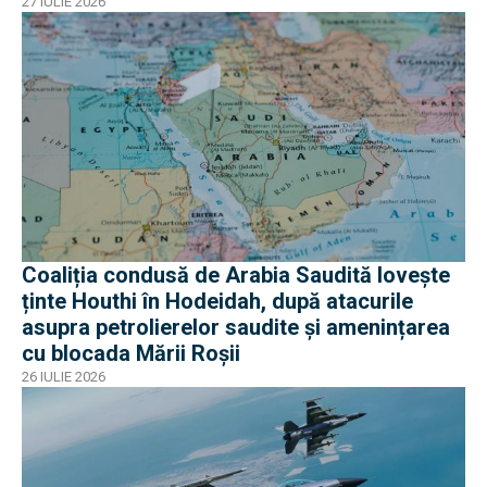
27 IULIE 2026
Coaliția condusă de Arabia Saudită lovește
ținte Houthi în Hodeidah, după atacurile
asupra petrolierelor saudite și amenințarea
cu blocada Mării Roșii
26 IULIE 2026