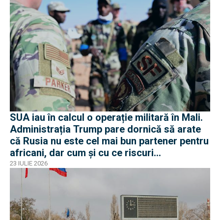
SUA iau în calcul o operație militară în Mali.
Administrația Trump pare dornică să arate
că Rusia nu este cel mai bun partener pentru
africani, dar cum și cu ce riscuri
operaționale?
23 IULIE 2026