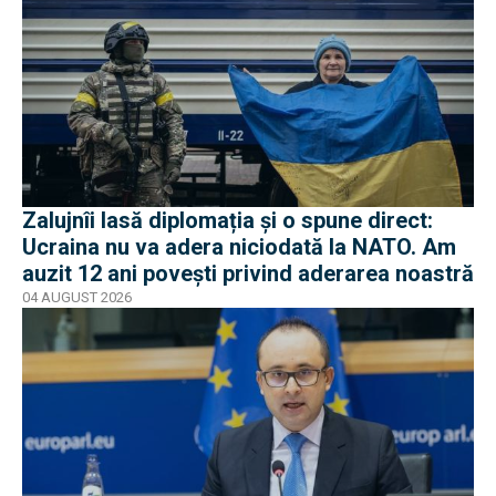
Zalujnîi lasă diplomația și o spune direct:
Ucraina nu va adera niciodată la NATO. Am
auzit 12 ani povești privind aderarea noastră
04 AUGUST 2026