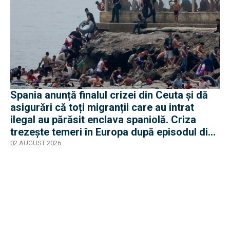
Spania anunță finalul crizei din Ceuta și dă
asigurări că toți migranții care au intrat
ilegal au părăsit enclava spaniolă. Criza
trezește temeri în Europa după episodul din
2015
02 AUGUST 2026