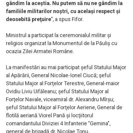
gândim la aceştia. Nu putem să nu ne gândim la
familiile militarilor noştri, cu acelaşi respect şi
deosebită preţuire
", a spus Fifor.
Ministrul a participat la ceremonialul militar şi
religios organizat la Monumentul de la Păuliş cu
ocazia Zilei Armatei Române.
La manifestări au mai participat şeful Statului Major
al Apărării, General Nicolae-Ionel Ciucă; şeful
Statului Major al Forţelor Terestre, General-maior
Ovidiu Liviu Uifăleanu; şeful Statului Major al
Forţelor Navale, viceamiral dr. Alexandru Mîrşu;
şeful Statului Major al Forţelor Aeriene, General de
flotilă aeriană Viorel Pană şi locţiitorul
comandantului Diviziei 4 Infanterie "Gemina",
general de brigadă dr. Nicolae Tonu.