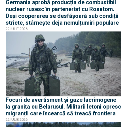
Germania aprobă producția de combustibil
nuclear rusesc în parteneriat cu Rosatom.
Deși cooperarea se desfășoară sub condiții
stricte, stârnește deja nemulțumiri populare
22 IULIE 2026
Focuri de avertisment și gaze lacrimogene
la granița cu Belarusul. Militarii letoni opresc
migranții care încearcă să treacă frontiera
22 IULIE 2026