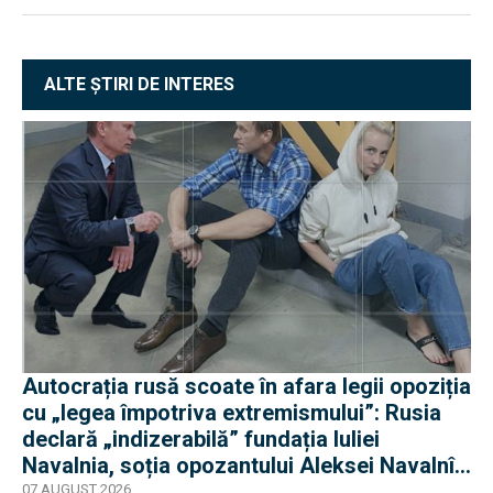
ALTE ȘTIRI DE INTERES
Autocrația rusă scoate în afara legii opoziția
cu „legea împotriva extremismului”: Rusia
declară „indizerabilă” fundația Iuliei
Navalnia, soția opozantului Aleksei Navalnîi,
ucis în închisorile siberiene
07 AUGUST 2026