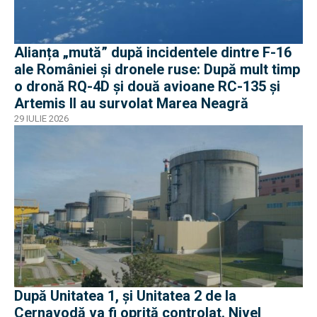
Alianța „mută” după incidentele dintre F-16
ale României și dronele ruse: După mult timp
o dronă RQ-4D și două avioane RC-135 și
Artemis II au survolat Marea Neagră
29 IULIE 2026
După Unitatea 1, și Unitatea 2 de la
Cernavodă va fi oprită controlat. Nivel