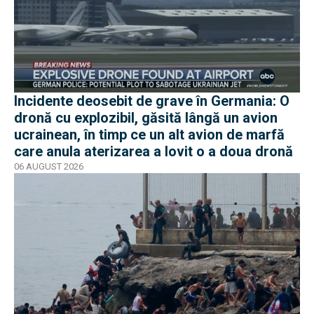
Incidente deosebit de grave în Germania: O
dronă cu explozibil, găsită lângă un avion
ucrainean, în timp ce un alt avion de marfă
care anula aterizarea a lovit o a doua dronă
06 AUGUST 2026