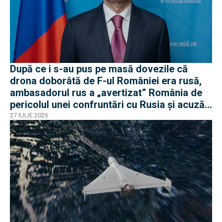
După ce i s-au pus pe masă dovezile că
drona doborâtă de F-ul României era rusă,
ambasadorul rus a „avertizat” România de
pericolul unei confruntări cu Rusia și acuză
o „înscenare propagandistă”
27 IULIE 2026