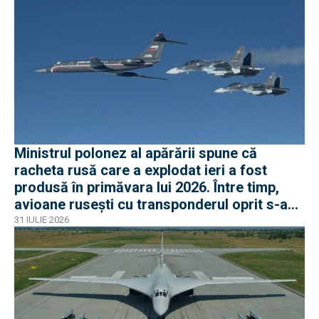
Ministrul polonez al apărării spune că
racheta rusă care a explodat ieri a fost
produsă în primăvara lui 2026. Între timp,
avioane rusești cu transponderul oprit s-au
apropiat de frontiera Poloniei
31 IULIE 2026