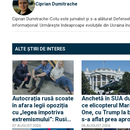
Ciprian Dumitrache
Ciprian Dumitrache-Cotu este jurnalist și s-a alăturat DefenseR
informațional. Urmărește îndeaproape evoluțiile din Ucraina încă
ALTE ȘTIRI DE INTERES
Autocrația rusă scoate
Anchetă în SUA d
în afara legii opoziția
ce elicopterul Mar
cu „legea împotriva
One, cu Trump la 
extremismului”: Rusia
s-a aflat prea apr
declară „indizerabilă”
de un avion de lini
07 AUGUST 2026
06 AUGUST 2026