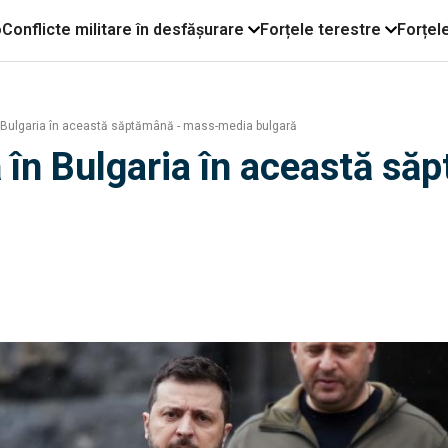
o
Conflicte militare în desfășurare
Forțele terestre
Forțel
în Bulgaria în această săptămână - mass-media bulgară
tă în Bulgaria în această 