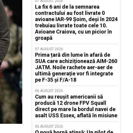
07 AUGUST 2026
La fix 6 ani de la semnarea
contractului au fost livrate 0
avioane IAR-99 Șoim, deși în 2024
trebuiau livrate toate cele 10.
Avioane Craiova, cu un picior în
groapă
07 AUGUST 2026
Prima țară din lume în afară de
SUA care achiziționează AIM-260
JATM. Noile rachete aer-aer de
ultimă generație vor fi integrate
pe F-35 și F/A-18
06 AUGUST 2026
Cum au reușit americanii să
producă 12 drone FPV Squall
direct pe mare la bordul navei de
asalt USS Essex, aflată în misiune
06 AUGUST 2026
O nouă bornă atinsă: Un pilot de