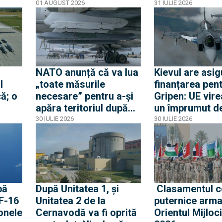
și de ce nu este vorba
acordul Schen
01 AUGUST 2026
31 IULIE 2026
Criza
despre mobilizare
Spania
odul
NATO anunță că va lua
Kievul are asig
l
„toate măsurile
finanțarea pen
ă; o
necesare” pentru a-și
Gripen: UE vire
apăra teritoriul după
un împrumut de
e
ce o rachetă rusă a
miliarde euro 
30 IULIE 2026
30 IULIE 2026
explodat în Polonia
Gripen, drone,
a
și apărare aeri
pă
După Unitatea 1, și
Clasamentul c
 F-16
Unitatea 2 de la
puternice arma
onele
Cernavodă va fi oprită
Orientul Mijloci