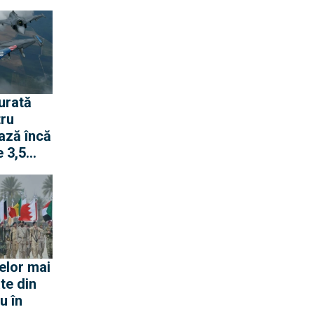
gen cu
urată
tru
ază încă
 3,5
pentru
 rachete
ană
elor mai
te din
u în