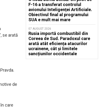
F-16 a transferat controlul
avionului Inteligenței Artificiale.
Obiectivul final al programului
SUA e mult mai mare
a
07 AUGUST 2026
Rusia importă combustibil din
, se arată
Coreea de Sud. Paradoxul care
arată atât eficiența atacurilor
ucrainene, cât și limitele
sancțiunilor occidentale
 Pravda.
 motive de
 în care