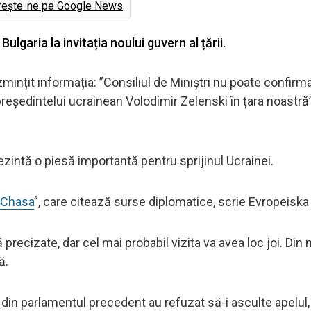
rește-ne pe Google News
ulgaria la invitația noului guvern al țării.
zmințit informația: ”Consiliul de Miniștri nu poate confirm
eședintelui ucrainean Volodimir Zelenski în țara noastră”
ezintă o piesă importantă pentru sprijinul Ucrainei.
Chasa
”, care citează surse diplomatice, scrie Evropeiska
ă precizate, dar cel mai probabil vizita va avea loc joi. Din
ă.
 din parlamentul precedent au refuzat să-i asculte apelul,