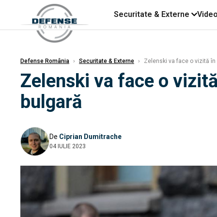
Securitate & Externe
Vide
Defense România
›
Securitate & Externe
›
Zelenski va face o vizită 
Zelenski va face o vizi
bulgară
De
Ciprian Dumitrache
04 IULIE 2023