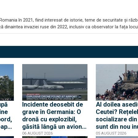
omania în 2021, fiind interesat de istorie, teme de securitate și răzb
 dinaintea invaziei ruse din 2022, inclusiv ca observator la fața locul
upă
Incidente deosebit de
Al doilea asedi
ine
grave în Germania: O
Ceutei? Rețele
bord,
dronă cu explozibil,
socializare di
oape
găsită lângă un avion
sunt din nou i
e.
ucrainean, în timp ce
de mesaje pent
06 AUGUST 2026
05 AUGUST 2026