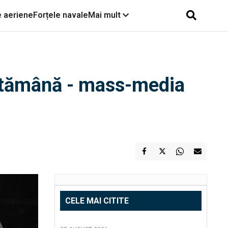
e aeriene
Forțele navale
Mai mult
săptămână - mass-media
CELE MAI CITITE