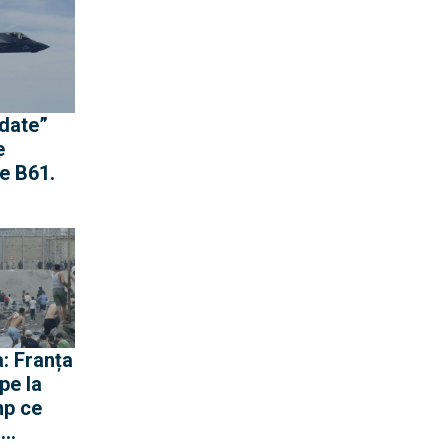
e către
idate”
e
e B61.
st
nge
a nu
opria-i
: Franța
pe la
mp ce
ă