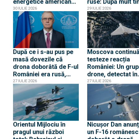
energetice americane
ruse: După mult ti
din Egipt activează
dronă RQ-4D și d
30 IULIE 2026
29 IULIE 2026
alerta la Casa Albă
avioane RC-135 și
Artemis II au surv
Marea Neagră
După ce i s-au pus pe
Moscova continuă
masă dovezile că
testeze reacția
drona doborâtă de F-ul
României: Un grup
României era rusă,
drone, detectat în
ambasadorul rus a
proximitatea front
27 IULIE 2026
27 IULIE 2026
„avertizat” România de
fluviale cu Ucrain
pericolul unei
confruntări cu Rusia și
acuză o „înscenare
propagandistă”
Orientul Mijlociu în
Nicușor Dan anunț
pragul unui război
un F-16 românesc