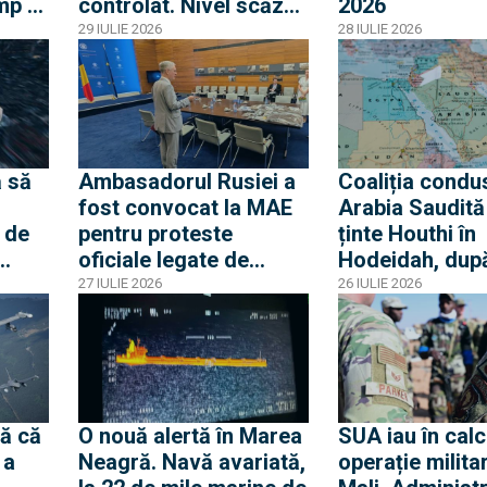
mp o
controlat. Nivel scăzut
2026
ouă
fără precedent al
29 IULIE 2026
28 IULIE 2026
Dunării
olat
 să
Ambasadorul Rusiei a
Coaliția condu
fost convocat la MAE
Arabia Saudită
 de
pentru proteste
ținte Houthi în
oficiale legate de
Hodeidah, dup
ierei
incursiunile cu drone.
atacurile asup
27 IULIE 2026
26 IULIE 2026
a
Ambasadorul român la
petrolierelor s
Moscova, chemat
amenințarea c
acasă pentru
blocada Mării 
consultări
ă că
O nouă alertă în Marea
SUA iau în calc
 a
Neagră. Navă avariată,
operație militar