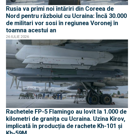
Rusia va primi noi întăriri din Coreea de
Nord pentru războiul cu Ucraina: Încă 30.000
de militari vor sosi în regiunea Voronej în
toamna acestui an
26 IULIE 2026
Rachetele FP-5 Flamingo au lovit la 1.000 de
kilometri de granița cu Ucraina. Uzina Kirov,
implicată în producția de rachete Kh-101 și
Kh-59M