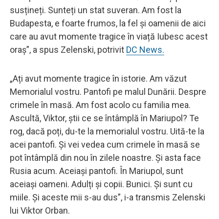
susțineți. Sunteți un stat suveran. Am fost la
Budapesta, e foarte frumos, la fel și oamenii de aici
care au avut momente tragice în viață Iubesc acest
oraș”, a spus Zelenski, potrivit
DC News.
„Ați avut momente tragice în istorie. Am văzut
Memorialul vostru. Pantofi pe malul Dunării. Despre
crimele în masă. Am fost acolo cu familia mea.
Ascultă, Viktor, știi ce se întâmplă în Mariupol? Te
rog, dacă poți, du-te la memorialul vostru. Uită-te la
acei pantofi. Și vei vedea cum crimele în masă se
pot întâmplă din nou în zilele noastre. Și asta face
Rusia acum. Aceiași pantofi. În Mariupol, sunt
aceiași oameni. Adulți și copii. Bunici. Și sunt cu
miile. Și aceste mii s-au dus”, i-a transmis Zelenski
lui Viktor Orban.