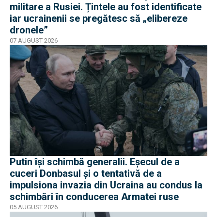
militare a Rusiei. Țintele au fost identificate
iar ucrainenii se pregătesc să „elibereze
dronele”
07 AUGUST 2026
Putin își schimbă generalii. Eșecul de a
cuceri Donbasul și o tentativă de a
impulsiona invazia din Ucraina au condus la
schimbări în conducerea Armatei ruse
05 AUGUST 2026