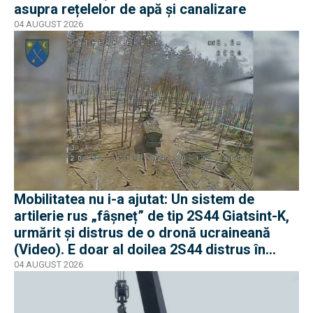
asupra rețelelor de apă și canalizare
04 AUGUST 2026
Mobilitatea nu i-a ajutat: Un sistem de
artilerie rus „fâșneț” de tip 2S44 Giatsint-K,
urmărit și distrus de o dronă ucraineană
(Video). E doar al doilea 2S44 distrus în
război
04 AUGUST 2026