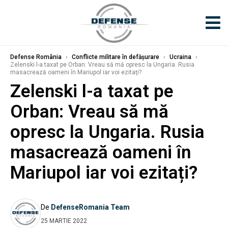
Defense România
›
Conflicte militare în defășurare
›
Ucraina
›
Zelenski l-a taxat pe Orban: Vreau să mă opresc la Ungaria. Rusia
masacrează oameni în Mariupol iar voi ezitați?
Zelenski l-a taxat pe
Orban: Vreau să mă
opresc la Ungaria. Rusia
masacrează oameni în
Mariupol iar voi ezitați?
De
DefenseRomania Team
25 MARTIE 2022