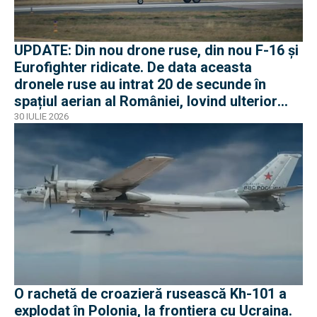
UPDATE: Din nou drone ruse, din nou F-16 și
Eurofighter ridicate. De data aceasta
dronele ruse au intrat 20 de secunde în
spațiul aerian al României, lovind ulterior
Ucraina
30 IULIE 2026
O rachetă de croazieră rusească Kh-101 a
explodat în Polonia, la frontiera cu Ucraina.