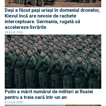
Deși a făcut pași uriași în domeniul dronelor,
Kievul încă are nevoie de rachete
interceptoare. Germania, rugată să
accelereze livrările
28 IULIE 2026
Putin a mărit numărul de militari ai Rusiei
pentru a treia oară într-un an
27 IULIE 2026