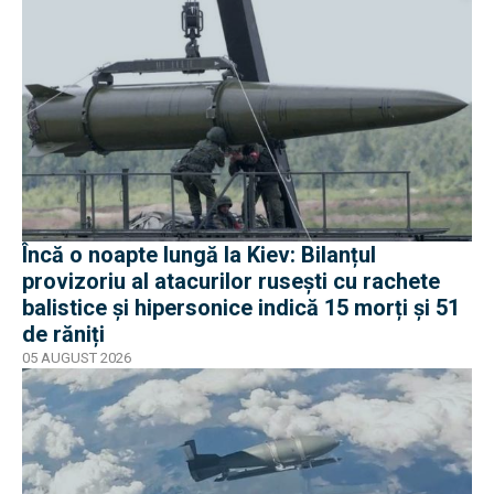
Încă o noapte lungă la Kiev: Bilanțul
provizoriu al atacurilor rusești cu rachete
balistice și hipersonice indică 15 morți și 51
de răniți
05 AUGUST 2026