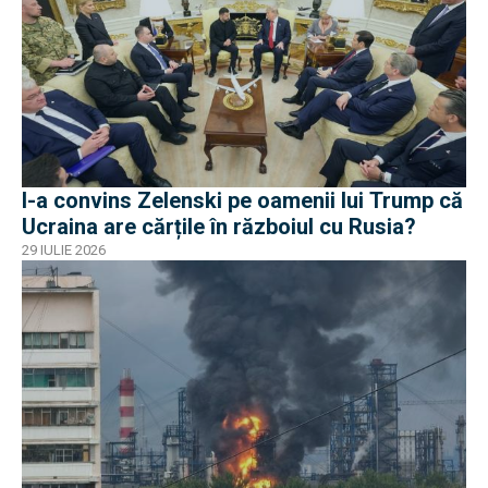
I-a convins Zelenski pe oamenii lui Trump că
Ucraina are cărțile în războiul cu Rusia?
29 IULIE 2026