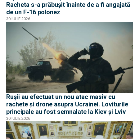
Racheta s-a prăbușit înainte de a fi angajată
de un F-16 polonez
30 IULIE 2026
Rușii au efectuat un nou atac masiv cu
rachete și drone asupra Ucrainei. Loviturile
principale au fost semnalate la Kiev și Lviv
30 IULIE 2026