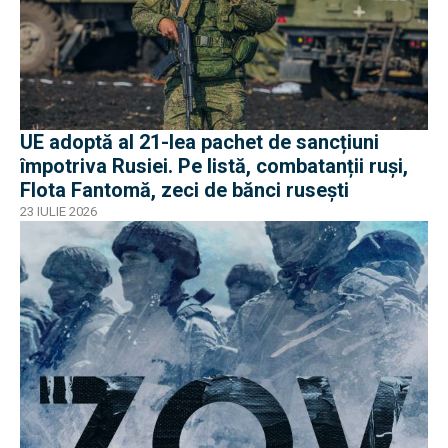
UE adoptă al 21-lea pachet de sancțiuni
împotriva Rusiei. Pe listă, combatanții ruși,
Flota Fantomă, zeci de bănci rusești
23 IULIE 2026