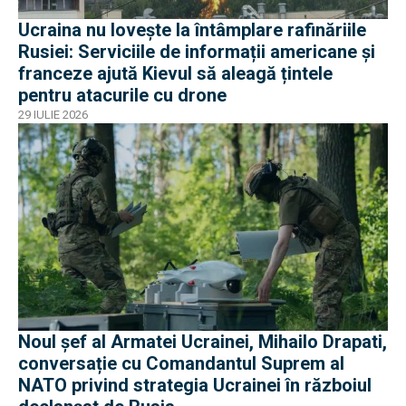
Ucraina nu lovește la întâmplare rafinăriile
Rusiei: Serviciile de informații americane și
franceze ajută Kievul să aleagă țintele
pentru atacurile cu drone
29 IULIE 2026
Noul șef al Armatei Ucrainei, Mihailo Drapati,
conversație cu Comandantul Suprem al
NATO privind strategia Ucrainei în războiul