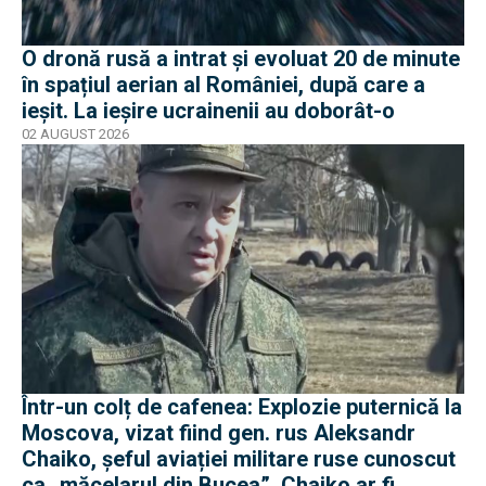
O dronă rusă a intrat și evoluat 20 de minute
în spațiul aerian al României, după care a
ieșit. La ieșire ucrainenii au doborât-o
02 AUGUST 2026
Într-un colț de cafenea: Explozie puternică la
Moscova, vizat fiind gen. rus Aleksandr
Chaiko, șeful aviației militare ruse cunoscut
ca „măcelarul din Bucea”. Chaiko ar fi