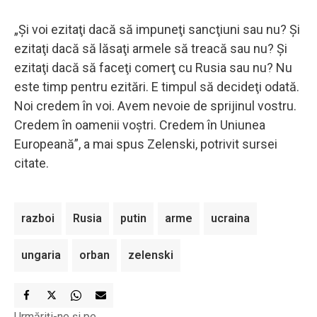
„Și voi ezitaţi dacă să impuneţi sancţiuni sau nu? Şi
ezitaţi dacă să lăsaţi armele să treacă sau nu? Şi
ezitaţi dacă să faceţi comerţ cu Rusia sau nu? Nu
este timp pentru ezitări. E timpul să decideţi odată.
Noi credem în voi. Avem nevoie de sprijinul vostru.
Credem în oamenii voștri. Credem în Uniunea
Europeană”, a mai spus Zelenski, potrivit sursei
citate.
razboi
Rusia
putin
arme
ucraina
ungaria
orban
zelenski
Urmăriți-ne și pe