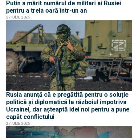
Putin a mărit numărul de militari ai Rusiei
pentru a treia oară într-un an
27 IULIE 2026
Rusia anunță că e pregătită pentru o soluție
politică și diplomatică la războiul împotriva
Ucrainei, dar așteaptă idei noi pentru a pune
capăt conflictului
27 IULIE 2026