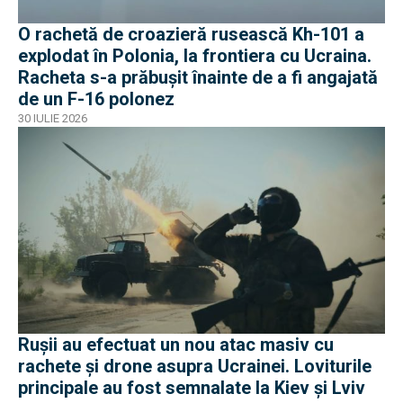
O rachetă de croazieră rusească Kh-101 a
explodat în Polonia, la frontiera cu Ucraina.
Racheta s-a prăbușit înainte de a fi angajată
de un F-16 polonez
30 IULIE 2026
Rușii au efectuat un nou atac masiv cu
rachete și drone asupra Ucrainei. Loviturile
principale au fost semnalate la Kiev și Lviv