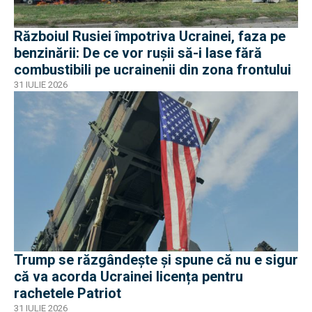
Războiul Rusiei împotriva Ucrainei, faza pe
benzinării: De ce vor rușii să-i lase fără
combustibili pe ucrainenii din zona frontului
31 IULIE 2026
Trump se răzgândește și spune că nu e sigur
că va acorda Ucrainei licența pentru
rachetele Patriot
31 IULIE 2026