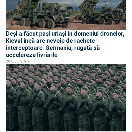
Deși a făcut pași uriași în domeniul dronelor,
Kievul încă are nevoie de rachete
interceptoare. Germania, rugată să
accelereze livrările
28 IULIE 2026