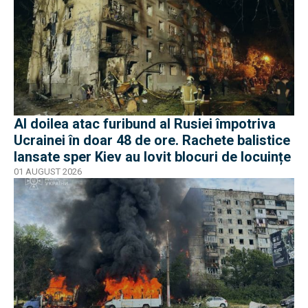
Al doilea atac furibund al Rusiei împotriva
Ucrainei în doar 48 de ore. Rachete balistice
lansate sper Kiev au lovit blocuri de locuințe
01 AUGUST 2026