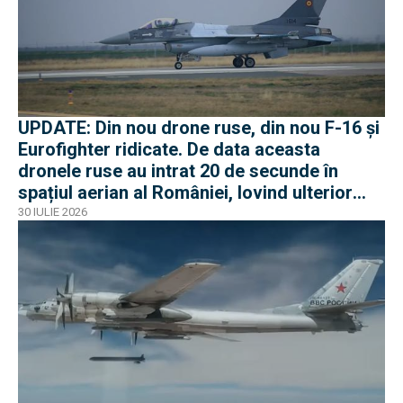
UPDATE: Din nou drone ruse, din nou F-16 și
Eurofighter ridicate. De data aceasta
dronele ruse au intrat 20 de secunde în
spațiul aerian al României, lovind ulterior
Ucraina
30 IULIE 2026