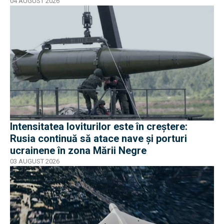
război
04 AUGUST 2026
Intensitatea loviturilor este în creștere:
Rusia continuă să atace nave și porturi
ucrainene în zona Mării Negre
03 AUGUST 2026