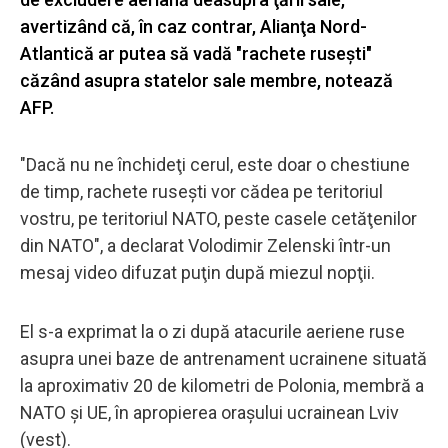
avertizând că, în caz contrar, Alianţa Nord-
Atlantică ar putea să vadă "rachete ruseşti"
căzând asupra statelor sale membre, notează
AFP.
"Dacă nu ne închideţi cerul, este doar o chestiune
de timp, rachete ruseşti vor cădea pe teritoriul
vostru, pe teritoriul NATO, peste casele cetăţenilor
din NATO", a declarat Volodimir Zelenski într-un
mesaj video difuzat puţin după miezul nopţii.
El s-a exprimat la o zi după atacurile aeriene ruse
asupra unei baze de antrenament ucrainene situată
la aproximativ 20 de kilometri de Polonia, membră a
NATO şi UE, în apropierea oraşului ucrainean Lviv
(vest).