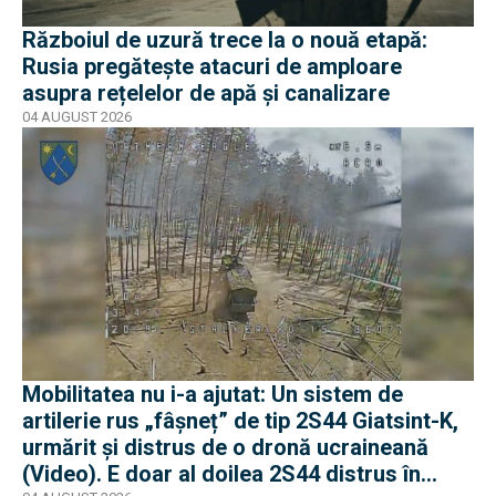
Războiul de uzură trece la o nouă etapă:
Rusia pregătește atacuri de amploare
asupra rețelelor de apă și canalizare
04 AUGUST 2026
Mobilitatea nu i-a ajutat: Un sistem de
artilerie rus „fâșneț” de tip 2S44 Giatsint-K,
urmărit și distrus de o dronă ucraineană
(Video). E doar al doilea 2S44 distrus în