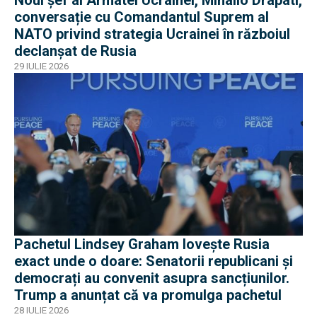
Noul șef al Armatei Ucrainei, Mihailo Drapati,
conversație cu Comandantul Suprem al
NATO privind strategia Ucrainei în războiul
declanșat de Rusia
29 IULIE 2026
Pachetul Lindsey Graham lovește Rusia
exact unde o doare: Senatorii republicani și
democrați au convenit asupra sancțiunilor.
Trump a anunțat că va promulga pachetul
28 IULIE 2026