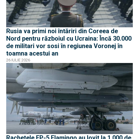
Rusia va primi noi întăriri din Coreea de
Nord pentru războiul cu Ucraina: Încă 30.000
de militari vor sosi în regiunea Voronej în
toamna acestui an
26 IULIE 2026
Rachetele FP-5 Flamingo au lovit la 1.000 de