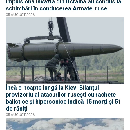
impulsiona invazia din Ucraina au condus la
schimbări în conducerea Armatei ruse
05 AUGUST 2026
Încă o noapte lungă la Kiev: Bilanțul
provizoriu al atacurilor rusești cu rachete
balistice și hipersonice indică 15 morți și 51
de răniți
05 AUGUST 2026