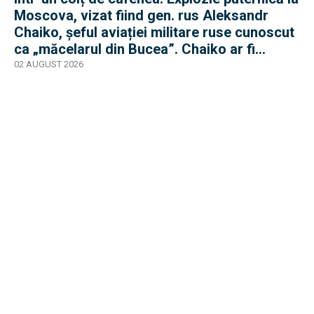
Moscova, vizat fiind gen. rus Aleksandr
Chaiko, șeful aviației militare ruse cunoscut
ca „măcelarul din Bucea”. Chaiko ar fi
supraviețuit
02 AUGUST 2026