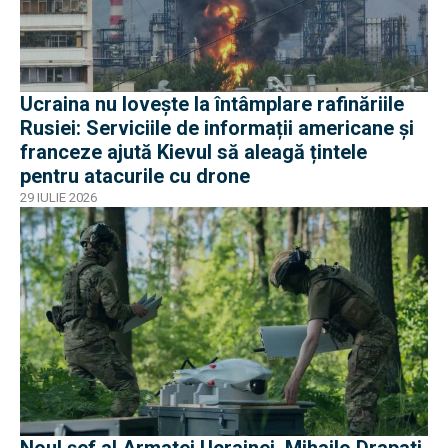
Ucraina nu lovește la întâmplare rafinăriile
Rusiei: Serviciile de informații americane și
franceze ajută Kievul să aleagă țintele
pentru atacurile cu drone
29 IULIE 2026