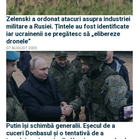
Zelenski a ordonat atacuri asupra industriei
militare a Rusiei. Țintele au fost identificate
iar ucrainenii se pregătesc să „elibereze
dronele”
07 AUGUST 2026
Putin își schimbă generalii. Eșecul de a
cuceri Donbasul și o tentativă de a