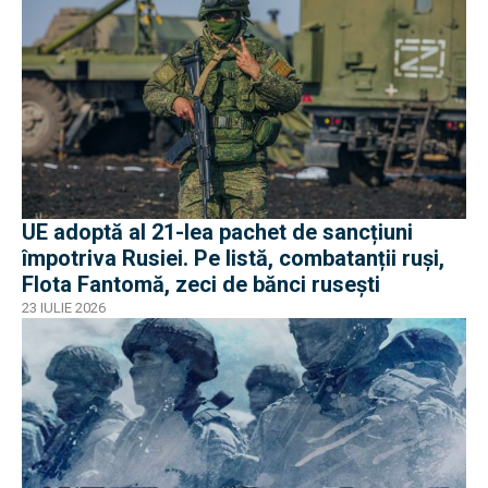
UE adoptă al 21-lea pachet de sancțiuni
împotriva Rusiei. Pe listă, combatanții ruși,
Flota Fantomă, zeci de bănci rusești
23 IULIE 2026