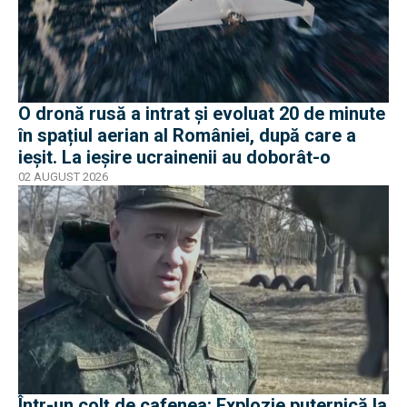
O dronă rusă a intrat și evoluat 20 de minute
în spațiul aerian al României, după care a
ieșit. La ieșire ucrainenii au doborât-o
02 AUGUST 2026
Într-un colț de cafenea: Explozie puternică la