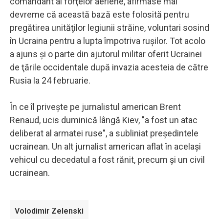
comandant al forţelor aeriene, afirmase mai
devreme că această bază este folosită pentru
pregătirea unităţilor legiunii străine, voluntari sosind
în Ucraina pentru a lupta împotriva ruşilor. Tot acolo
a ajuns şi o parte din ajutorul militar oferit Ucrainei
de ţările occidentale după invazia acesteia de către
Rusia la 24 februarie.
În ce îl priveşte pe jurnalistul american Brent
Renaud, ucis duminică lângă Kiev, "a fost un atac
deliberat al armatei ruse", a subliniat preşedintele
ucrainean. Un alt jurnalist american aflat în acelaşi
vehicul cu decedatul a fost rănit, precum şi un civil
ucrainean.
Volodimir Zelenski