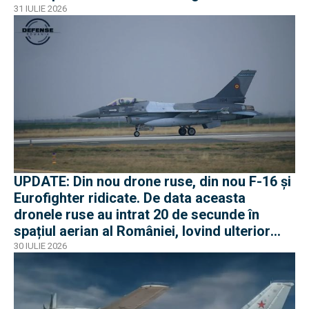
31 IULIE 2026
UPDATE: Din nou drone ruse, din nou F-16 și
Eurofighter ridicate. De data aceasta
dronele ruse au intrat 20 de secunde în
spațiul aerian al României, lovind ulterior
Ucraina
30 IULIE 2026