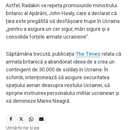
Astfel, Radakin va repeta promisiunile ministrului
britanic al Apărării, John Healy, care a declarat că
țara este pregătită să desfășoare trupe în Ucraina
„pentru a asigura un cer sigur, mări sigure și a
consolida forțele armate ucrainene”.
Săptămâna trecută, publicația
The Times
relata că
armata britanică a abandonat ideea de a crea un
contingent de 30.000 de soldați în Ucraina. În
schimb, intenționează să asigure securitatea
spațiului aerian deasupra vestului Ucrainei, să
sprijine instruirea personalului militar ucrainean și
să demineze Marea Neagră.
Urmăriți-ne și pe