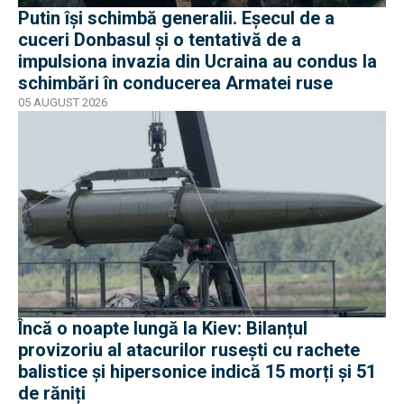
Putin își schimbă generalii. Eșecul de a
cuceri Donbasul și o tentativă de a
impulsiona invazia din Ucraina au condus la
schimbări în conducerea Armatei ruse
05 AUGUST 2026
Încă o noapte lungă la Kiev: Bilanțul
provizoriu al atacurilor rusești cu rachete
balistice și hipersonice indică 15 morți și 51
de răniți