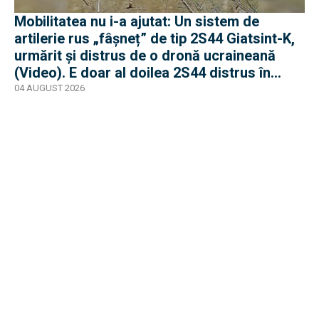
Mobilitatea nu i-a ajutat: Un sistem de
artilerie rus „fâșneț” de tip 2S44 Giatsint-K,
urmărit și distrus de o dronă ucraineană
(Video). E doar al doilea 2S44 distrus în
război
04 AUGUST 2026