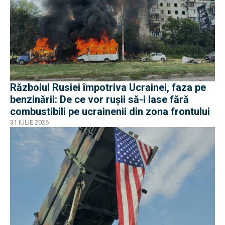
Războiul Rusiei împotriva Ucrainei, faza pe
benzinării: De ce vor rușii să-i lase fără
combustibili pe ucrainenii din zona frontului
31 IULIE 2026