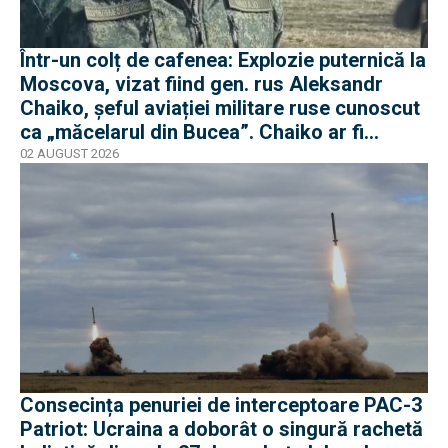
Într-un colț de cafenea: Explozie puternică la
Moscova, vizat fiind gen. rus Aleksandr
Chaiko, șeful aviației militare ruse cunoscut
ca „măcelarul din Bucea”. Chaiko ar fi
supraviețuit
02 AUGUST 2026
Consecința penuriei de interceptoare PAC-3
Patriot: Ucraina a doborât o singură rachetă