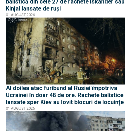
balistică din cele 27 de rachete Iskander sau
Kinjal lansate de ruși
01 AUGUST 2026
Al doilea atac furibund al Rusiei împotriva
Ucrainei în doar 48 de ore. Rachete balistice
lansate sper Kiev au lovit blocuri de locuințe
01 AUGUST 2026