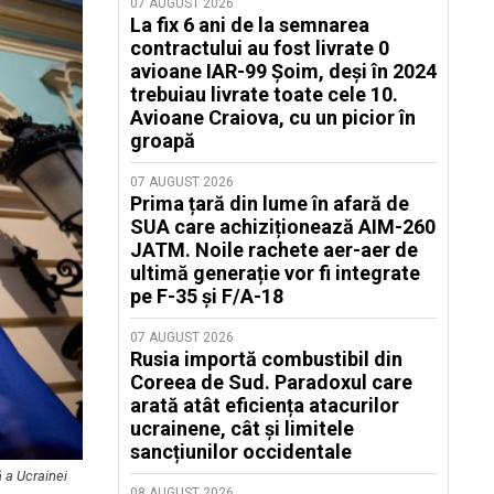
07 AUGUST 2026
La fix 6 ani de la semnarea
contractului au fost livrate 0
avioane IAR-99 Șoim, deși în 2024
trebuiau livrate toate cele 10.
Avioane Craiova, cu un picior în
groapă
07 AUGUST 2026
Prima țară din lume în afară de
SUA care achiziționează AIM-260
JATM. Noile rachete aer-aer de
ultimă generație vor fi integrate
pe F-35 și F/A-18
07 AUGUST 2026
Rusia importă combustibil din
Coreea de Sud. Paradoxul care
arată atât eficiența atacurilor
ucrainene, cât și limitele
sancțiunilor occidentale
ă a Ucrainei
08 AUGUST 2026