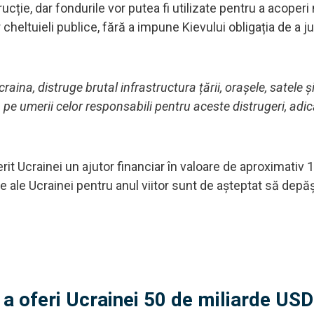
cție, dar fondurile vor putea fi utilizate pentru a acoperi
r cheltuieli publice, fără a impune Kievului obligația de a ju
aina, distruge brutal infrastructura țării, orașele, satele ș
ă pe umerii celor responsabili pentru aceste distrugeri, adi
rit Ucrainei un ajutor financiar în valoare de aproximativ 
re ale Ucrainei pentru anul viitor sunt de așteptat să dep
e a oferi Ucrainei 50 de miliarde USD