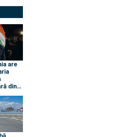
ia are
aria
a
ră din
 Dunării
ar
ază
e
bă