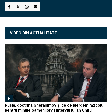
VIDEO DIN ACTUALITATE
Rusia, doctrina Gherasimov și de ce pierdem războiul
pentru mințile oamenilor? | Interviu Iulian Chifu