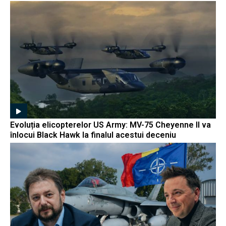
Evoluția elicopterelor US Army: MV-75 Cheyenne II va
înlocui Black Hawk la finalul acestui deceniu