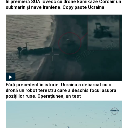
În premieră SUA lovesc cu drone kamikaze Corsair un
submarin și nave iraniene. Copy paste Ucraina
Fără precedent în istorie: Ucraina a debarcat cu o
dronă un robot terestru care a deschis focul asupra
pozițiilor ruse. Operațiunea, un test