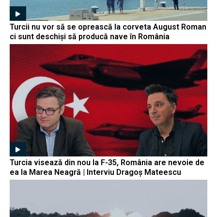
Turcii nu vor să se oprească la corveta August Roman
ci sunt deschiși să producă nave în România
Turcia visează din nou la F-35, România are nevoie de
ea la Marea Neagră | Interviu Dragoș Mateescu