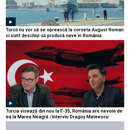
Turcii nu vor să se oprească la corveta August Roman
ci sunt deschiși să producă nave în România
Turcia visează din nou la F-35, România are nevoie de
ea la Marea Neagră | Interviu Dragoș Mateescu