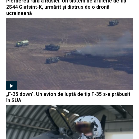
Pierderea rară a Rusiei: Un sistem de artilerie de tip
2S44 Giatsint-K, urmărit și distrus de o dronă
ucraineană
„F-35 down”. Un avion de luptă de tip F-35 s-a prăbușit
în SUA