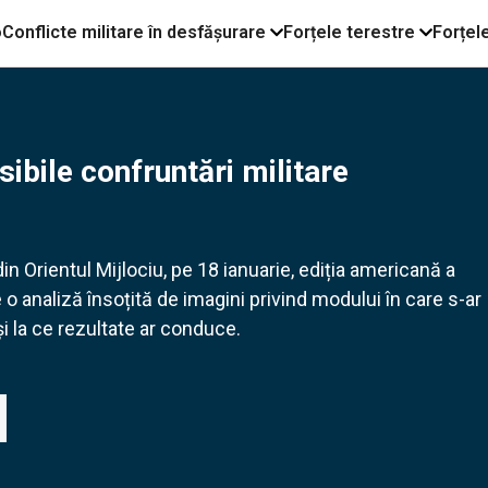
o
Conflicte militare în desfășurare
Forțele terestre
Forțel
sibile confruntări militare
din Orientul Mijlociu, pe 18 ianuarie, ediția americană a
o analiză însoțită de imagini privind modului în care s-ar
și la ce rezultate ar conduce.