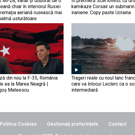
s Mi-28, vânat și doborât de o
În premieră SUA lovesc cu dr
eană chiar în interiorul Rusiei
kamikaze Corsair un submarin
premația aeriană rusească mai
iraniene. Copy paste Ucraina
palmă usturătoare
ază din nou la F-35, România
Trageri reale cu noul tanc fra
de ea la Marea Neagră |
care va înlocui Leclerc ca o so
agoș Mateescu
intermediară
Politica Cookies
Gestionați preferințele
Contact