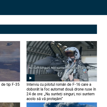
Interviu Cristian Pîrvulescu
| Între SUA și Europa?
România și cum va arăta
noul NATO 3.0; Teama
războiului
E Rusia incompatibilă cu
democrația? De la
Revoluția bolșevică (1917)
la Boris Elțîn | Interviu
Adrian Niculescu
De ce a început România
modernizarea cu Patriot și
HIMARS? Gen. Toma
explică cum războiul din
Ucraina a schimbat
doctrine
Cărțile pe masă: Ce se
 de tip F-35
Interviu cu pilotul român de F-16 care a
întâmplă cu IAR-99 și
doborât la foc automat două drone ruse în
Avioane Craiova? | Interviu
24 de ore: „Nu sunteți singuri, noi suntem
Nicu Fălcoi, fost director al
acolo să vă protejăm”
fabricii
De ce explodează drone în