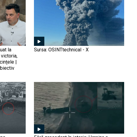
orașele din România și
unde se oprește Rusia? |
Sandu Valentin Mateiu
„Națiuni în descompunere”:
Donald Trump lansează cel
mai virulent atac de până
uat la
Sursa: OSINTtechnical - X
acum la adresa Europei și
victoria,
a liderilor săi
cințele |
De ce războiul rus la
biectiv
granițele Europei e un
proiect pe termen lung
care va continua și după
epoca Putin | Dorin
Popescu, la Obiectiv
Avem dovada
EuroAtlantic
(Foto/Video): Ucraina a
deschis oficial vânătoarea
„flotei fantomă” în Marea
Neagră. Imaginile care
arată cum dronele Sea
Umilința scutului antiaerian
Baby au lovit petrolierele