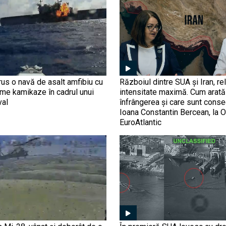
us o navă de asalt amfibiu cu
Războiul dintre SUA și Iran, rel
ime kamikaze în cadrul unui
intensitate maximă. Cum arată 
val
înfrângerea și care sunt conse
Ioana Constantin Bercean, la O
EuroAtlantic