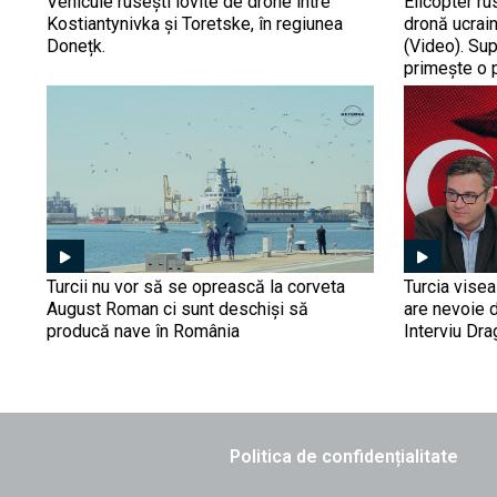
Vehicule rusești lovite de drone între
Elicopter ru
Kostiantynivka și Toretske, în regiunea
dronă ucrain
Donețk.
(Video). Su
primește o 
Turcii nu vor să se oprească la corveta
Turcia vise
August Roman ci sunt deschiși să
are nevoie 
producă nave în România
Interviu Dr
Politica de confidențialitate