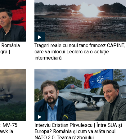
Ohio cu rachete Tomahawk,
dislocat de SUA în zona
Orientului. Ben Hodges: De
obicei nu anunțăm așa
ceva. A fost intenționat
Forţele ucrainene pentru
Operaţii Speciale au lovit
un important sistem radar
5, România
Trageri reale cu noul tanc francez CAPINT,
aflat pe teritoriul Federaţiei
gră |
care va înlocui Leclerc ca o soluție
Ruse (Video)
intermediară
Forțele de Apărare
Israeliene (IDF) l-au
eliminat pe comandantul
batalionului "Western Khan
Yunis" al Hamas, Madhat
Mubasher (Video)
Ce arme ar putea utiliza
forțele israeliene pentru o
campanie terestră în
Gaza? Sistemul FIRE
WEAVER schimbă modul în
y: MV-75
Interviu Cristian Pîrvulescu | Între SUA și
care o ţintă poate fi
Hawk la
Europa? România și cum va arăta noul
atacată
NATO 3.0; Teama războiului