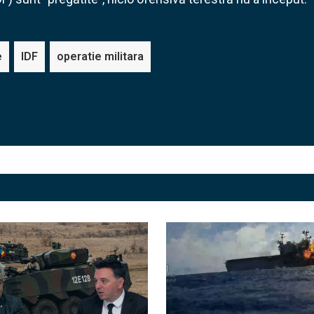
e
IDF
operatie militara