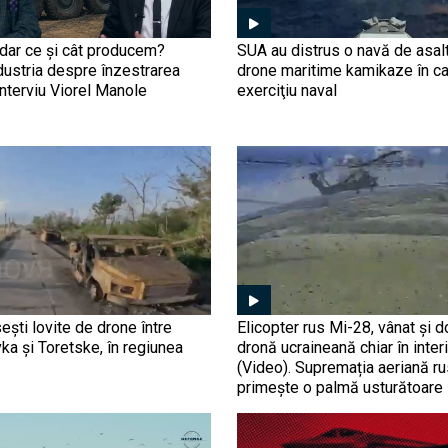
ar ce și cât producem?
SUA au distrus o navă de asal
dustria despre înzestrarea
drone maritime kamikaze în ca
nterviu Viorel Manole
exerciţiu naval
ești lovite de drone între
Elicopter rus Mi-28, vânat și 
ka și Toretske, în regiunea
dronă ucraineană chiar în inter
(Video). Supremația aeriană r
primește o palmă usturătoare