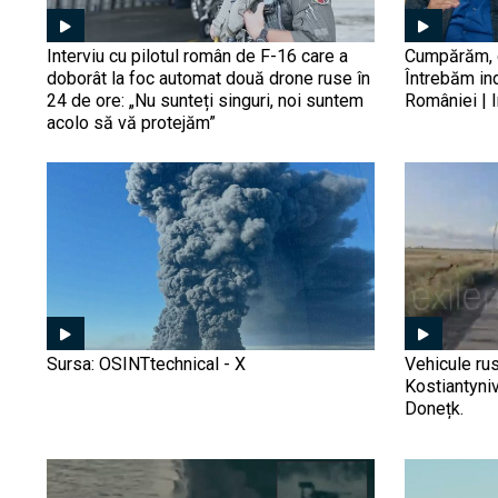
Interviu cu pilotul român de F-16 care a
Cumpărăm, d
doborât la foc automat două drone ruse în
Întrebăm in
24 de ore: „Nu sunteți singuri, noi suntem
României | I
acolo să vă protejăm”
Sursa: OSINTtechnical - X
Vehicule rus
Kostiantyniv
Donețk.