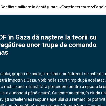
o
Conflicte militare în desfășurare
Forțele terestre
Forțel
F în Gaza dă naştere la teorii cu
Pregătirea unor trupe de comando
mas
lui, grupuri de analişti militari s-au întrecut se aștepta
stră împotriva Gaza. Vorbind la scurt timp după acel atac,
o mobilizare militară fără precedent pentru a riposta la u
u le-a cunoscut până acum". Cu toate acestea, în ciuda un
viști israelieni au răspuns apelului și a remarcilor potrivit
DF) sunt "pregătite", nicio ofensivă terestră nu a început.