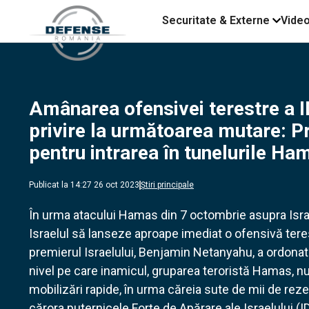
Securitate & Externe
Vide
Amânarea ofensivei terestre a ID
privire la următoarea mutare: 
pentru intrarea în tunelurile Ha
Publicat la 14:27 26 oct 2023
Știri principale
În urma atacului Hamas din 7 octombrie asupra Israelu
Israelul să lanseze aproape imediat o ofensivă tere
premierul Israelului, Benjamin Netanyahu, a ordonat 
nivel pe care inamicul, gruparea teroristă Hamas, n
mobilizări rapide, în urma căreia sute de mii de rezer
cărora puternicele Forțe de Apărare ale Israelului (I