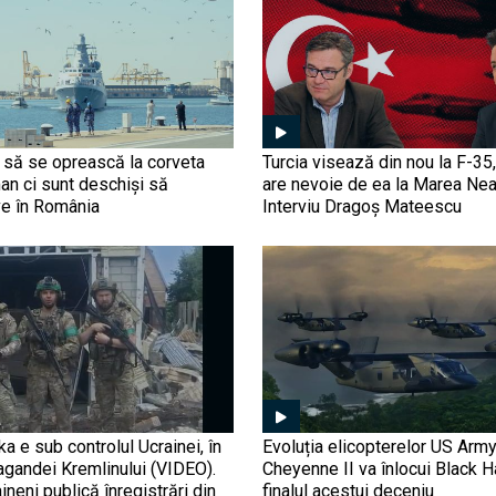
r să se oprească la corveta
Turcia visează din nou la F-3
n ci sunt deschiși să
are nevoie de ea la Marea Nea
e în România
Interviu Dragoș Mateescu
ka e sub controlul Ucrainei, în
Evoluția elicopterelor US Arm
agandei Kremlinului (VIDEO).
Cheyenne II va înlocui Black 
aineni publică înregistrări din
finalul acestui deceniu