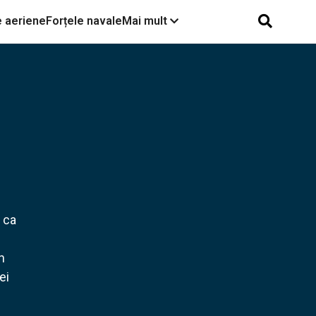
e aeriene
Forțele navale
Mai mult
Momentul în care Israelul a
atacat nu a fost
întâmplător: Zidul
destructurat ce oferea
Iranului adâncime
strategică și paradoxul
Bill Clinton: În 2000 Yasser
bombardierelor SUA B-2
Arafat m-a mințit. SUA și
care au lovit Iranul
Israelul au oferit un stat
palestinienilor, care inițial
u ca
au acceptat oferta
Israelul a lansat „atacuri
n
precise” asupra Iranului ca
parte a misiunii „Zilele
ei
Pocăinței”. Cât de mari
sunt pierderile suferite de
iranieni?