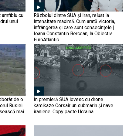
Spike FireFly a fost
folosită în luptele din
t amfibiu cu
Războiul dintre SUA și Iran, reluat la
Cisiordania (Video)
drul unui
intensitate maximă. Cum arată victoria,
înfrângerea și care sunt consecințele |
Yahalom, unitatea specială
Ioana Constantin Bercean, la Obiectiv
a Israelului care luptă în
EuroAtlantic
tunelurile din Gaza. David
Maxim: Le aruncăm în aer,
avem tehnică specială sau
pompăm apa direct din
Israelul a încercuit în Gaza
mare
casa lui Yahya Sinwar,
liderul Hamas. David
Maxim: Nu ar trebui să
doarmă cu ochii închiși nici
liderii din Qatar sau Turcia.
Ministrul israelian al
doborât de o
În premieră SUA lovesc cu drone
Dar nu îi va ajuta nici asta
Apărării: Luptele intense în
iorul Rusiei
kamikaze Corsair un submarin și nave
Gaza vor continua cel puţin
usească mai
iraniene. Copy paste Ucraina
două luni după armistiţiu
Submarin nuclear din clasa