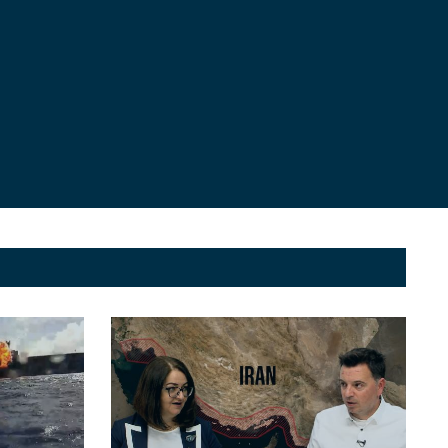
Ambasadorul Israelului în
România, dezvăluiri
despre implicarea
personalului UNRWA în
masacru: Lideri importanți
ai Hamas s-au infiltrat în
Yahya Sinwar, liderul
Agenția ONU pentru
Hamas, surprins de IDF
refugiații palestinieni
fugind prin tuneluri din
Gaza (Video). Israelul
anunță că Sinwar e un „om
mort dar nu o știe încă”
Teroriștii Hamas ascunşi
într-un spital din
Cisiordania au fost
neutralizați de militari ai
forțelor israeliene,
deghizați în medici și
David Maxim, fost FOS
pacienți
israelian: După 1973 toate
scenariile Israelului iau în
calcul atacul de pe toate
granițele. Nu subestimați
IDF
Drona de luptă israeliană