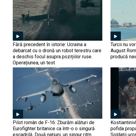
Fără precedent în istorie: Ucraina a
Turcii nu vo
debarcat cu o dronă un robot terestru care
August Roma
a deschis focul asupra pozițiilor ruse.
producă nav
Operațiunea, un test
Pilot român de F-16: Zburăm alături de
Kostiantiniv
Eurofighter britanice ca într-o o singură
pofida prop
escadrilă. Două națiuni, un singur ritm
Soldații ucr