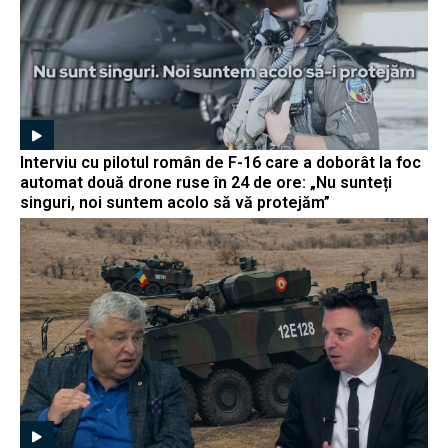
Interviu cu pilotul român de F-16 care a doborât la foc
automat două drone ruse în 24 de ore: „Nu sunteți
singuri, noi suntem acolo să vă protejăm”