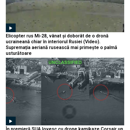
Elicopter rus Mi-28, vânat și doborât de o dronă
ucraineană chiar în interiorul Rusiei (Video).
Supremația aeriană rusească mai primește o palmă
usturătoare
În premieră SUA lovesc cu drone kamikaze Corsair un