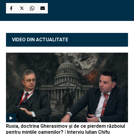
VIDEO DIN ACTUALITATE
Rusia, doctrina Gherasimov și de ce pierdem războiul
pentru mințile oamenilor? | Interviu Iulian Chifu