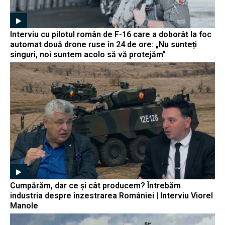
Interviu cu pilotul român de F-16 care a doborât la foc
automat două drone ruse în 24 de ore: „Nu sunteți
singuri, noi suntem acolo să vă protejăm”
Cumpărăm, dar ce și cât producem? Întrebăm
industria despre înzestrarea României | Interviu Viorel
Manole