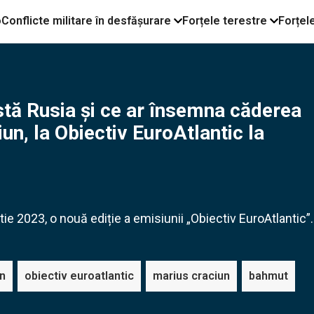
o
Conflicte militare în desfășurare
Forțele terestre
Forțel
stă Rusia și ce ar însemna căderea
un, la Obiectiv EuroAtlantic la
ie 2023, o nouă ediție a emisiunii „Obiectiv EuroAtlantic”.
an
obiectiv euroatlantic
marius craciun
bahmut