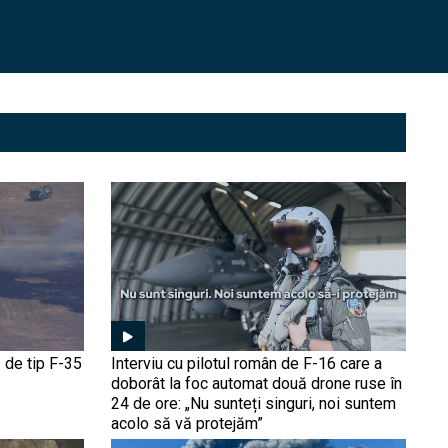
Interviu Cristian Pîrvulescu
| Între SUA și Europa?
România și cum va arăta
noul NATO 3.0; Teama
războiului
E Rusia incompatibilă cu
democrația? De la
Revoluția bolșevică (1917)
la Boris Elțîn | Interviu
Adrian Niculescu
De ce a început România
modernizarea cu Patriot și
HIMARS? Gen. Toma
explică cum războiul din
Ucraina a schimbat
doctrine
Cărțile pe masă: Ce se
întâmplă cu IAR-99 și
 de tip F-35
Interviu cu pilotul român de F-16 care a
Avioane Craiova? | Interviu
doborât la foc automat două drone ruse în
Nicu Fălcoi, fost director al
24 de ore: „Nu sunteți singuri, noi suntem
fabricii
acolo să vă protejăm”
De ce explodează drone în