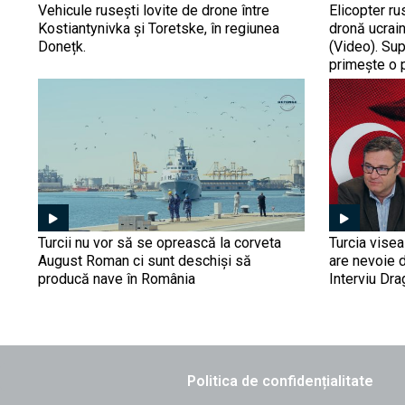
Vehicule rusești lovite de drone între
Elicopter ru
Kostiantynivka și Toretske, în regiunea
dronă ucrain
Donețk.
(Video). Su
primește o 
Turcii nu vor să se oprească la corveta
Turcia vise
August Roman ci sunt deschiși să
are nevoie 
producă nave în România
Interviu Dr
Politica de confidențialitate