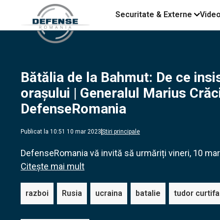
Securitate & Externe
Vide
Bătălia de la Bahmut: De ce insi
orașului | Generalul Marius Crăci
DefenseRomania
Publicat la 10:51 10 mar 2023
Știri principale
DefenseRomania vă invită să urmăriți vineri, 10 mart
Citește mai mult
razboi
Rusia
ucraina
batalie
tudor curtif