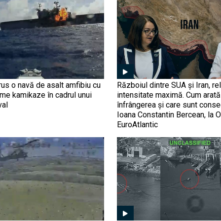
us o navă de asalt amfibiu cu
Războiul dintre SUA și Iran, rel
ime kamikaze în cadrul unui
intensitate maximă. Cum arată 
val
înfrângerea și care sunt conse
Ioana Constantin Bercean, la O
EuroAtlantic