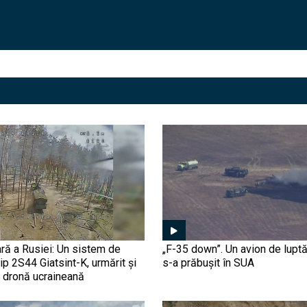
ră a Rusiei: Un sistem de
„F-35 down”. Un avion de luptă
tip 2S44 Giatsint-K, urmărit și
s-a prăbușit în SUA
o dronă ucraineană