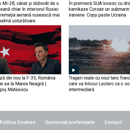
s Mi-28, vânat și doborât de o
În premieră SUA lovesc cu dr
eană chiar în interiorul Rusiei
kamikaze Corsair un submarin
premația aeriană rusească mai
iraniene. Copy paste Ucraina
palmă usturătoare
ază din nou la F-35, România
Trageri reale cu noul tanc fra
de ea la Marea Neagră |
care va înlocui Leclerc ca o so
agoș Mateescu
intermediară
Politica Cookies
Gestionați preferințele
Contact