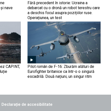
rusesc: Dronele ucrainene
one
Fără precedent în istorie: Ucraina a
Rusiei
au spulberat sistemele
 și nave
debarcat cu o dronă un robot terestru care
Buk și Tor, vitale pentru
a deschis focul asupra pozițiilor ruse.
Kremlin. De ce devine
Operațiunea, un test
Rusia vulnerabilă în
Munchen 1938, reeditat?
propriul teritoriu
Ucraina, „teritorii în
schimbul păcii” și riscurile
pentru România | Hari
Bucur-Marcu, la Obiectiv
EuroAtlantic
„Portavioane de buzunar”
pe Marea Neagră: Ucraina
a utilizat dronele Katran,
înarmate cu torpile, pentru
ncez CAPINT,
Pilot român de F-16: Zburăm alături de
a anihila radarele rusești
luție
Eurofighter britanice ca într-o o singură
escadrilă. Două națiuni, un singur ritm
Imaginile din satelit
confirmă dezastrul
(FOTO/VIDEO). Baza de
drone a Rusiei din
Aeroportul Donețk, rasă de
pe fața pământului după un
Declarație de accesibilitate
atac ucrainean