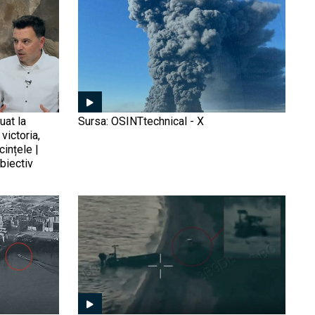
orașele din România și
unde se oprește Rusia? |
Sandu Valentin Mateiu
„Națiuni în descompunere”:
Donald Trump lansează cel
mai virulent atac de până
acum la adresa Europei și
uat la
Sursa: OSINTtechnical - X
a liderilor săi
victoria,
cințele |
De ce războiul rus la
biectiv
granițele Europei e un
proiect pe termen lung
care va continua și după
epoca Putin | Dorin
Popescu, la Obiectiv
Avem dovada
EuroAtlantic
(Foto/Video): Ucraina a
deschis oficial vânătoarea
„flotei fantomă” în Marea
Neagră. Imaginile care
arată cum dronele Sea
Umilința scutului antiaerian
Baby au lovit petrolierele