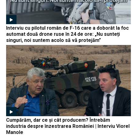
Interviu cu pilotul român de F-16 care a doborât la foc
automat două drone ruse în 24 de ore: „Nu sunteți
singuri, noi suntem acolo să vă protejăm”
Cumpărăm, dar ce și cât producem? Întrebăm
industria despre înzestrarea României | Interviu Viorel
Manole