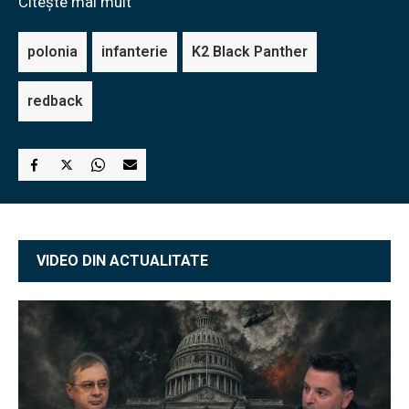
Citește mai mult
polonia
infanterie
K2 Black Panther
redback
VIDEO DIN ACTUALITATE