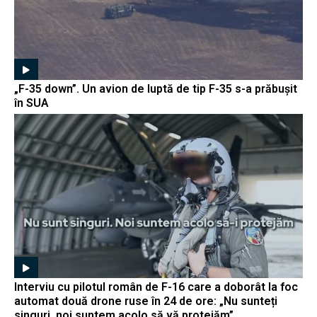
„F-35 down”. Un avion de luptă de tip F-35 s-a prăbușit
în SUA
Interviu cu pilotul român de F-16 care a doborât la foc
automat două drone ruse în 24 de ore: „Nu sunteți
singuri, noi suntem acolo să vă protejăm”