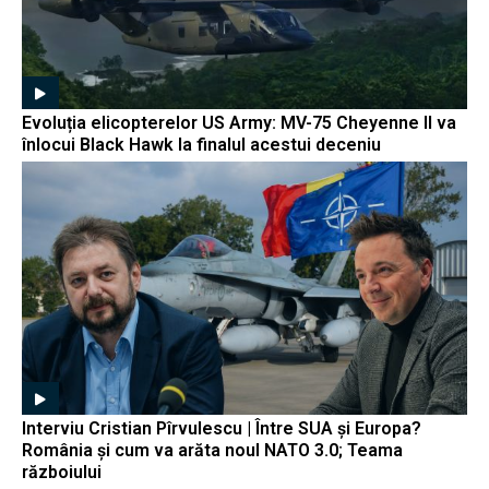
Evoluția elicopterelor US Army: MV-75 Cheyenne II va
înlocui Black Hawk la finalul acestui deceniu
Interviu Cristian Pîrvulescu | Între SUA și Europa?
România și cum va arăta noul NATO 3.0; Teama
războiului