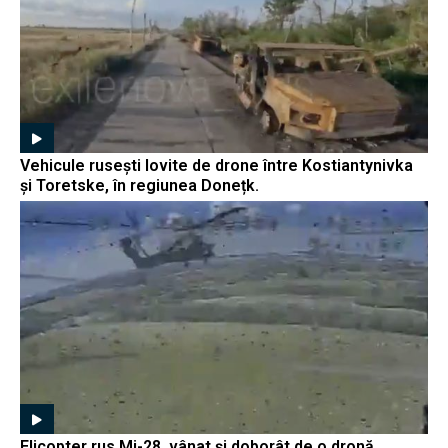
Vehicule rusești lovite de drone între Kostiantynivka
și Toretske, în regiunea Donețk.
Elicopter rus Mi-28, vânat și doborât de o dronă