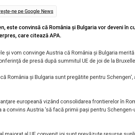
rește-ne pe Google News
n, este convinsă că România şi Bulgaria vor deveni în c
erpres, care citează APA.
ţele şi vom convinge Austria că România şi Bulgaria merită 
conferinţă de presă după summitul UE de joi de la Bruxelle
că România şi Bulgaria sunt pregătite pentru Schengen', 
finanţare europeană vizând consolidarea frontierelor în Ro
ta a convins Austria 'să facă primii paşi pentru Schengen-u
al majorat al UE convenit joi sunt prevăzute resurse sup