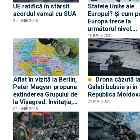
UE ratifică în sfârșit
Statele Unite ale
acordul vamal cu SUA
Europei? Și cum p
Europa trece la
25 IUNIE 2026
următorul nivel.
Profesorul Ștefan
10 IUNIE 2026
Ciochinaru spune 
„nu o să vă placă
răspunsul”
Aflat în vizită la Berlin,
Drona căzută la
Peter Magyar propune
Galați bubuie și în
extinderea Grupului de
Republica Moldov
la Vişegrad. Invitația,
29 MAI 2026
făcută și României
02 IUNIE 2026