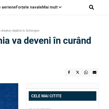
e aeriene
Forțele navale
Mai mult
 drepturi depline în Schengen
ia va deveni în curând
CELE MAI CITITE