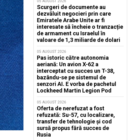
05 AUGUST 2026
Scurgeri de documente au
dezvăluit negocieri prin care
Emiratele Arabe Unite ar fi
interesate să încheie o tranzacție
de armament cu Israelul în
valoare de 1,3 miliarde de dolari
05 AUGUST 2026
Pas istoric către autonomia
aeriană: Un avion X-62 a
interceptat cu succes un T-38,
bazându-se pe sistemul de
senzori AI. E vorba de pachetul
Lockheed Martin Legion Pod
05 AUGUST 2026
Oferta de nerefuzat a fost
refuzată: Su-57, cu localizare,
transfer de tehnologie și cod
sursă propus fără succes de
Rusia