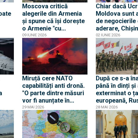
Moscova critică
Chiar dacă Ucr
oate
alegerile din Armenia
Moldova sunt 
și spune că își dorește
de negocierile
o Armenie "cu
aderare, Chișin
adevărat suverană"
gândește că ar
09 IUNIE 2026
02 IUNIE 2026
că
intra în UE cu 
românesc
Miruță cere NATO
După ce s-a în
capabilități anti dronă.
până în dinți și
a
"O parte dintre măsuri
exterminat o ț
vor fi anunțate în
europeană, Ru
următoarele ore"
susține că NA
29 MAI 2026
28 MAI 2026
pregătește pen
mare conflict î