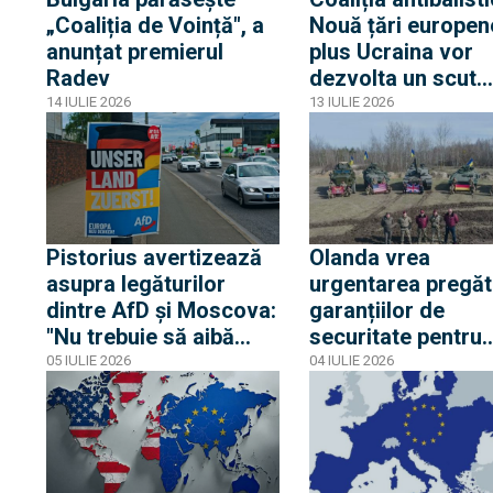
„Coaliția de Voință", a
Nouă țări europen
anunțat premierul
plus Ucraina vor
Radev
dezvolta un scut
împotriva rachete
14 IULIE 2026
13 IULIE 2026
balistice. Ucraina 
deja o propunere:
7.x
Pistorius avertizează
Olanda vrea
asupra legăturilor
urgentarea pregăti
dintre AfD și Moscova:
garanțiilor de
"Nu trebuie să aibă
securitate pentru
acces la informații
Ucraina
05 IULIE 2026
04 IULIE 2026
confidențiale"