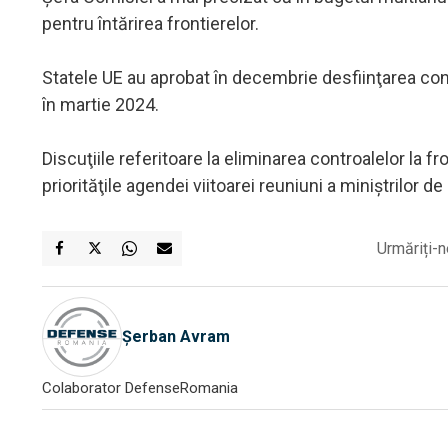
pentru întărirea frontierelor.
Statele UE au aprobat în decembrie desfiinţarea cont
în martie 2024.
Discuţiile referitoare la eliminarea controalelor la f
priorităţile agendei viitoarei reuniuni a miniştrilor d
Urmăriți-n
Șerban Avram
Colaborator DefenseRomania