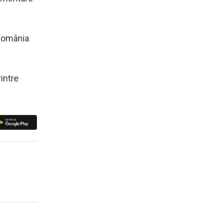
 România
rintre