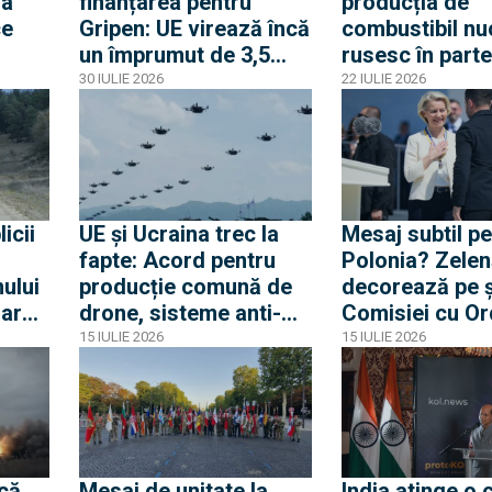
la
finanțarea pentru
producția de
ce
Gripen: UE virează încă
combustibil nu
un împrumut de 3,5
rusesc în parte
 cu
miliarde euro pentru
cu Rosatom. D
30 IULIE 2026
22 IULIE 2026
Gripen, drone, rachete
cooperarea se
și apărare aeriană
desfășoară su
condiții stricte
stârnește deja
nemulțumiri po
icii
UE și Ucraina trec la
Mesaj subtil p
fapte: Acord pentru
Polonia? Zelen
nului
producție comună de
decorează pe 
rarea
drone, sisteme anti-
Comisiei cu Or
area
drone sau rachete
Europei: ”O
15 IULIE 2026
15 IULIE 2026
are,
antibalistice
recunoaștere p
nimeni nu o po
vreodată”
că.
Mesaj de unitate la
India atinge o 