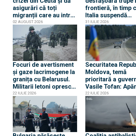
crizei din Ceuta și dă
desfășoară trupe 
asigurări că toți
frontieră, în timp 
migranții care au intrat
Italia suspendă
ilegal au părăsit
acordul Schengen
02 AUGUST 2026
31 IULIE 2026
enclava spaniolă. Criza
Spania
trezește temeri în
Europa după episodul
din 2015
Focuri de avertisment
Securitatea Republ
și gaze lacrimogene la
Moldova, temă
granița cu Belarusul.
prioritară a guver
Militarii letoni opresc
Vasile Tofan: Apă
migranții care încearcă
aeriană și dezvolt
22 IULIE 2026
22 IULIE 2026
să treacă frontiera
industriei de apăr
printre obiectivele
ambițioase
Bulgaria părăsește
Coaliția antibalisti