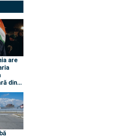
ia are
aria
a
ră din
 Dunării
ar
ază
e
bă