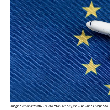
Imagine cu rol ilustrativ / Sursa foto: Freepik @UE @Uniunea Europeană