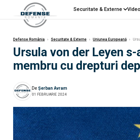
Securitate & Externe
Vide
Defense România
›
Securitate & Externe
›
Uniunea Europeană
›
Ursu
Ursula von der Leyen s-
membru cu drepturi dep
De
Șerban Avram
01 FEBRUARIE 2024