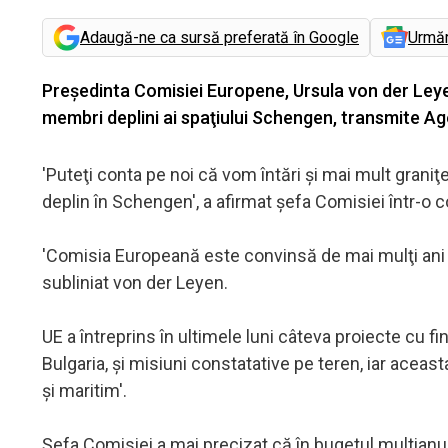
Adaugă-ne ca sursă preferată în Google
Urmă
Preşedinta Comisiei Europene, Ursula von der Leye
membri deplini ai spaţiului Schengen, transmite Ag
'Puteţi conta pe noi că vom întări şi mai mult grani
deplin în Schengen', a afirmat şefa Comisiei într-o 
'Comisia Europeană este convinsă de mai mulţi ani 
subliniat von der Leyen.
UE a întreprins în ultimele luni câteva proiecte cu 
Bulgaria, şi misiuni constatative pe teren, iar aceas
şi maritim'.
Şefa Comisiei a mai precizat că în bugetul multianu