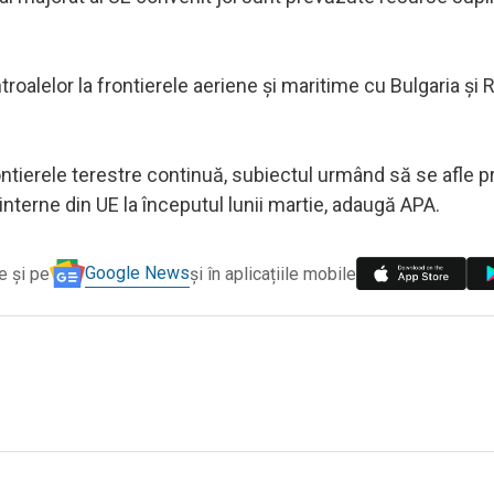
roalelor la frontierele aeriene şi maritime cu Bulgaria şi
rontierele terestre continuă, subiectul urmând să se afle p
e interne din UE la începutul lunii martie, adaugă APA.
Google News
e și pe
și în aplicațiile mobile