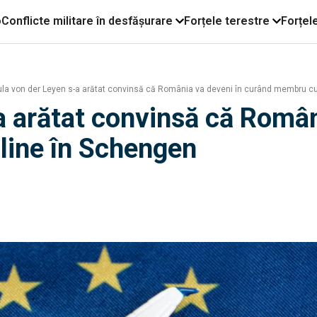
o
Conflicte militare în desfășurare
Forțele terestre
Forțel
la von der Leyen s-a arătat convinsă că România va deveni în curând membru cu
a arătat convinsă că Român
line în Schengen