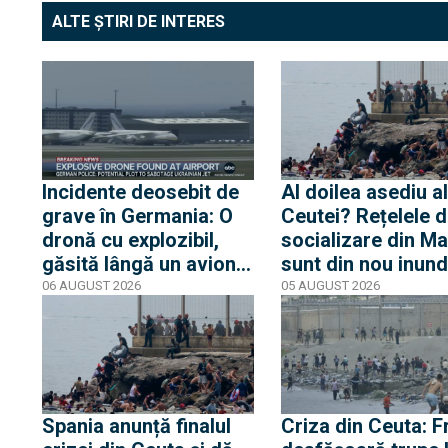
ALTE ȘTIRI DE INTERES
Incidente deosebit de
Al doilea asediu al
grave în Germania: O
Ceutei? Rețelele 
dronă cu explozibil,
socializare din M
găsită lângă un avion
sunt din nou inun
ucrainean, în timp ce
de mesaje pentru 
06 AUGUST 2026
05 AUGUST 2026
un alt avion de marfă
nouă mobilizare c
care anula aterizarea a
orașul spaniol
lovit o a doua dronă
Spania anunță finalul
Criza din Ceuta: F