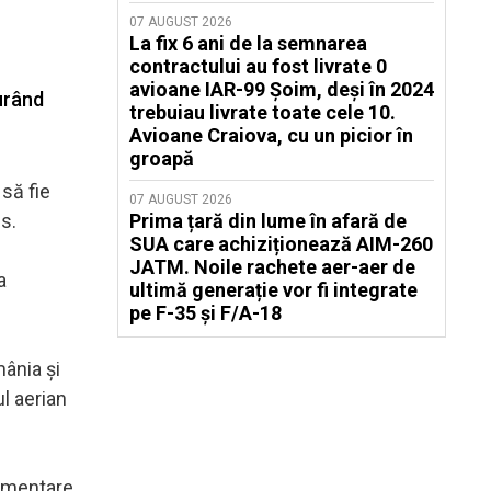
07 AUGUST 2026
La fix 6 ani de la semnarea
contractului au fost livrate 0
avioane IAR-99 Șoim, deși în 2024
urând
trebuiau livrate toate cele 10.
Avioane Craiova, cu un picior în
groapă
să fie
07 AUGUST 2026
s.
Prima țară din lume în afară de
SUA care achiziționează AIM-260
JATM. Noile rachete aer-aer de
a
ultimă generație vor fi integrate
pe F-35 și F/A-18
mânia şi
l aerian
limentare