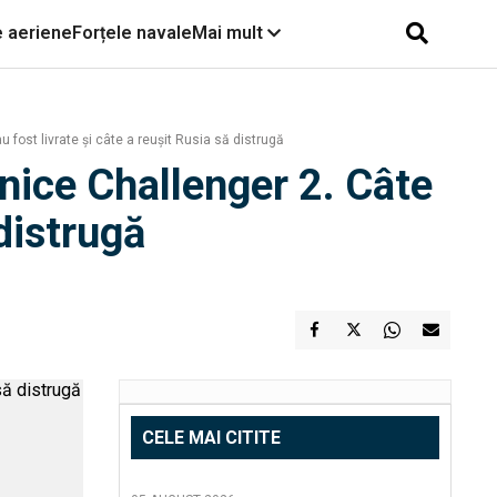
e aeriene
Forțele navale
Mai mult
 fost livrate și câte a reușit Rusia să distrugă
anice Challenger 2. Câte
 distrugă
CELE MAI CITITE