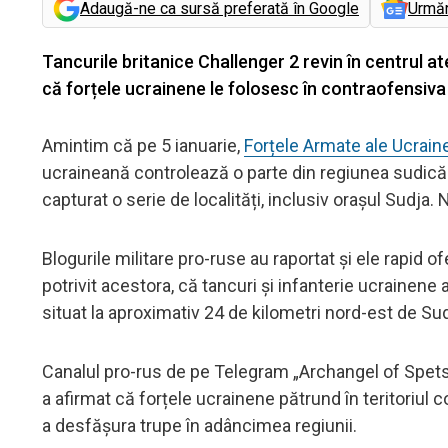
Adaugă-ne ca sursă preferată în Google
Urmă
Tancurile britanice Challenger 2 revin în centrul a
că forțele ucrainene le folosesc în contraofensiva 
Amintim că pe 5 ianuarie,
Forțele Armate ale Ucraine
ucraineană controlează o parte din regiunea sudică a
capturat o serie de localități, inclusiv orașul Sudja.
Blogurile militare pro-ruse au raportat și ele rapid ofen
potrivit acestora, că tancuri și infanterie ucrainene 
situat la aproximativ 24 de kilometri nord-est de Su
Canalul pro-rus de pe Telegram „Archangel of Spetsn
a afirmat că forțele ucrainene pătrund în teritoriul c
a desfășura trupe în adâncimea regiunii.