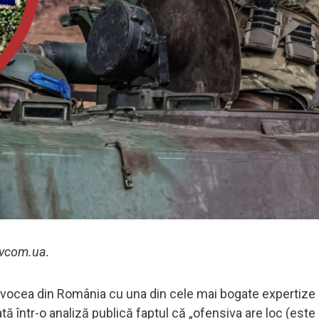
lavcom.ua.
i vocea din România cu una din cele mai bogate expertize 
ată într-o analiză publică faptul că „ofensiva are loc (este 