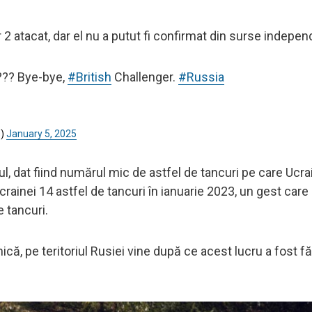
 2 atacat, dar el nu a putut fi confirmat din surse indepen
??? Bye-bye,
#British
Challenger.
#Russia
s)
January 5, 2025
l, dat fiind numărul mic de astfel de tancuri pe care Ucra
crainei 14 astfel de tancuri în ianuarie 2023, un gest care
e tancuri.
nică, pe teritoriul Rusiei vine după ce acest lucru a fost f