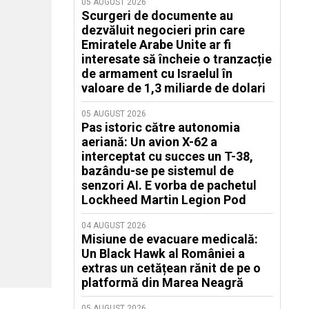
05 AUGUST 2026
Scurgeri de documente au
dezvăluit negocieri prin care
Emiratele Arabe Unite ar fi
interesate să încheie o tranzacție
de armament cu Israelul în
valoare de 1,3 miliarde de dolari
05 AUGUST 2026
Pas istoric către autonomia
aeriană: Un avion X-62 a
interceptat cu succes un T-38,
bazându-se pe sistemul de
senzori AI. E vorba de pachetul
Lockheed Martin Legion Pod
04 AUGUST 2026
Misiune de evacuare medicală:
Un Black Hawk al României a
extras un cetățean rănit de pe o
platformă din Marea Neagră
05 AUGUST 2026