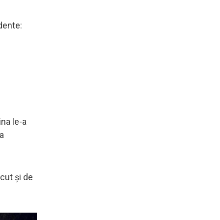
dente:
ina le-a
 a
ăcut și de