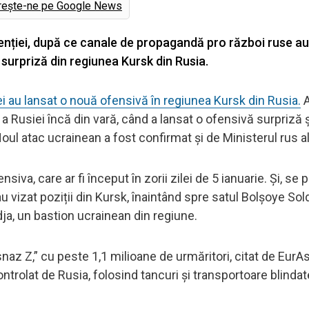
rește-ne pe Google News
tenției, după ce canale de propagandă pro război ruse au
surpriză din regiunea Kursk din Rusia.
i au lansat o nouă ofensivă în regiunea Kursk din Rusia.
A
 Rusiei încă din vară, când a lansat o ofensivă surpriză ș
 Noul atac ucrainean a fost confirmat și de Ministerul rus al
siva, care ar fi început în zorii zilei de 5 ianuarie. Și, se p
au vizat poziții din Kursk, înaintând spre satul Bolșoye So
dja, un bastion ucrainean din regiune.
az Z,” cu peste 1,1 milioane de urmăritori, citat de EurA
ontrolat de Rusia, folosind tancuri și transportoare blinda