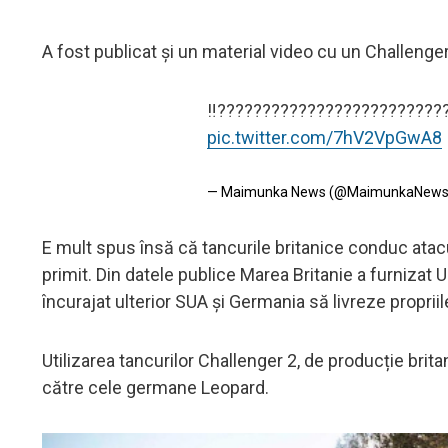
A fost publicat și un material video cu un Challenger
‼️?????????????????????????
pic.twitter.com/7hV2VpGwA8
— Maimunka News (@MaimunkaNew
E mult spus însă că tancurile britanice conduc atacu
primit. Din datele publice Marea Britanie a furnizat U
încurajat ulterior SUA și Germania să livreze propriil
Utilizarea tancurilor Challenger 2, de producție brita
către cele germane Leopard.