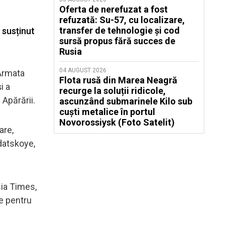
Oferta de nerefuzat a fost
refuzată: Su-57, cu localizare,
transfer de tehnologie și cod
 susținut
sursă propus fără succes de
Rusia
04 AUGUST 2026
rmata
Flota rusă din Marea Neagră
i a
recurge la soluții ridicole,
 Apărării.
ascunzând submarinele Kilo sub
cuști metalice în portul
Novorossiysk (Foto Satelit)
are,
ldatskoye,
sia Times,
te pentru