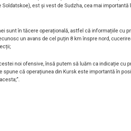
e Soldatskoe), est și vest de Sudzha, cea mai importantă l
ei sunt în tăcere operațională, astfel că informațiile cu pri
 recunosc un avans de cel puțin 8 km înspre nord, cucerire
ecții;
 acestei noi ofensive, însă putem să luăm ca indicație cu pr
care spune că operațiunea din Kursk este importantă în posi
acesta;”.