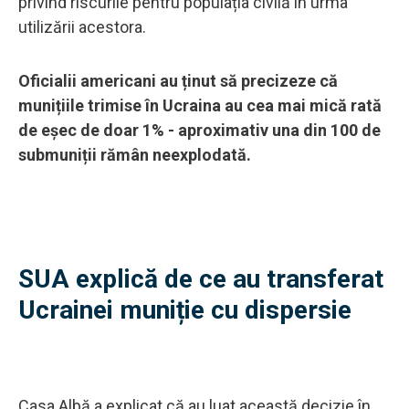
privind riscurile pentru populația civilă în urma
utilizării acestora.
Oficialii americani au ținut să precizeze că
munițiile trimise în Ucraina au cea mai mică rată
de eșec de doar 1% - aproximativ una din 100 de
submuniții rămân neexplodată.
SUA explică de ce au transferat
Ucrainei muniție cu dispersie
Casa Albă a explicat că au luat această decizie în