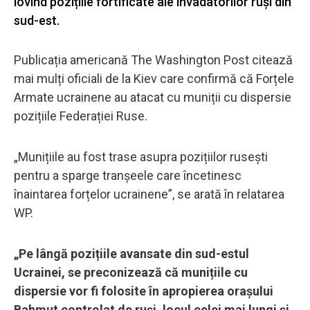
lovind pozițiile fortificate ale invadatorilor ruși din
sud-est.
Publicația americană The Washington Post citează
mai mulți oficiali de la Kiev care confirmă că Forțele
Armate ucrainene au atacat cu muniții cu dispersie
pozițiile Federației Ruse.
„Munițiile au fost trase asupra pozițiilor rusești
pentru a sparge tranșeele care încetinesc
înaintarea forțelor ucrainene”, se arată în relatarea
WP.
„Pe lângă pozițiile avansate din sud-estul
Ucrainei, se preconizează că munițiile cu
dispersie vor fi folosite în apropierea orașului
Bahmut controlat de ruși, locul celei mai lungi și