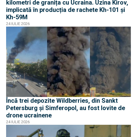
kilometri de granița cu Ucraina. Uzina Kirov,
implicată în producția de rachete Kh-101 și
Kh-59M
24 IULIE 2026
Încă trei depozite Wildberries, din Sankt
Petersburg și Simferopol, au fost lovite de
drone ucrainene
24 IULIE 2026