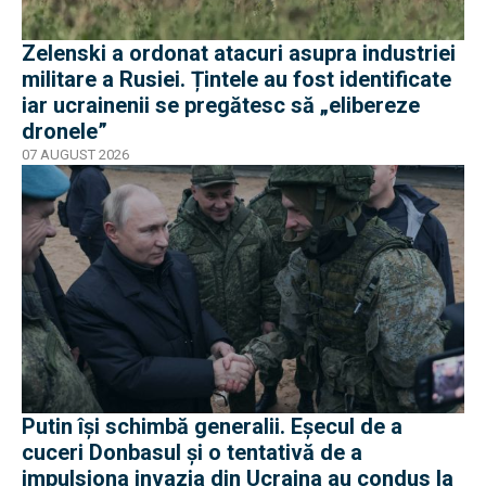
Zelenski a ordonat atacuri asupra industriei
militare a Rusiei. Țintele au fost identificate
iar ucrainenii se pregătesc să „elibereze
dronele”
07 AUGUST 2026
Putin își schimbă generalii. Eșecul de a
cuceri Donbasul și o tentativă de a
impulsiona invazia din Ucraina au condus la