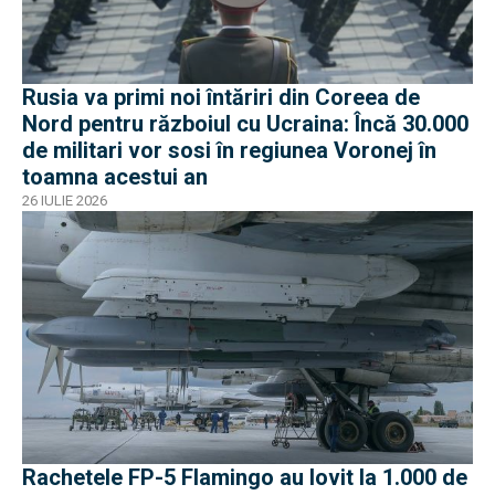
Rusia va primi noi întăriri din Coreea de
Nord pentru războiul cu Ucraina: Încă 30.000
de militari vor sosi în regiunea Voronej în
toamna acestui an
26 IULIE 2026
Rachetele FP-5 Flamingo au lovit la 1.000 de