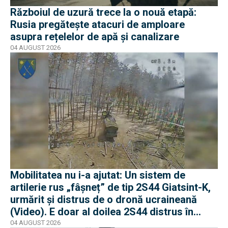
Războiul de uzură trece la o nouă etapă:
Rusia pregătește atacuri de amploare
asupra rețelelor de apă și canalizare
04 AUGUST 2026
Mobilitatea nu i-a ajutat: Un sistem de
artilerie rus „fâșneț” de tip 2S44 Giatsint-K,
urmărit și distrus de o dronă ucraineană
(Video). E doar al doilea 2S44 distrus în
război
04 AUGUST 2026