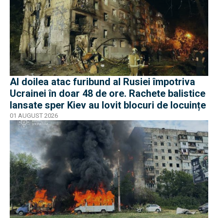
Al doilea atac furibund al Rusiei împotriva
Ucrainei în doar 48 de ore. Rachete balistice
lansate sper Kiev au lovit blocuri de locuințe
01 AUGUST 2026