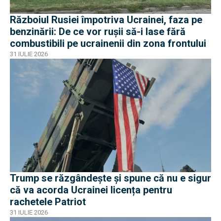
Războiul Rusiei împotriva Ucrainei, faza pe
benzinării: De ce vor rușii să-i lase fără
combustibili pe ucrainenii din zona frontului
31 IULIE 2026
Trump se răzgândește și spune că nu e sigur
că va acorda Ucrainei licența pentru
rachetele Patriot
31 IULIE 2026