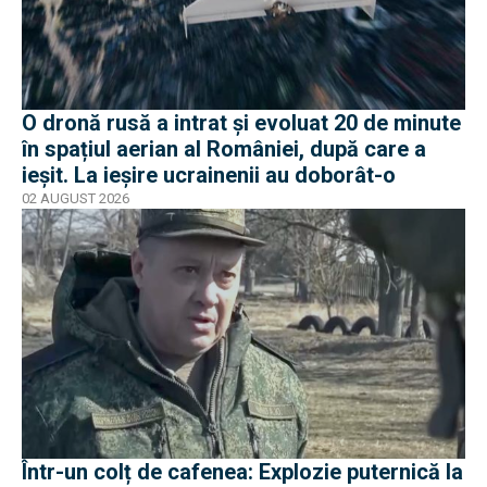
O dronă rusă a intrat și evoluat 20 de minute
în spațiul aerian al României, după care a
ieșit. La ieșire ucrainenii au doborât-o
02 AUGUST 2026
Într-un colț de cafenea: Explozie puternică la