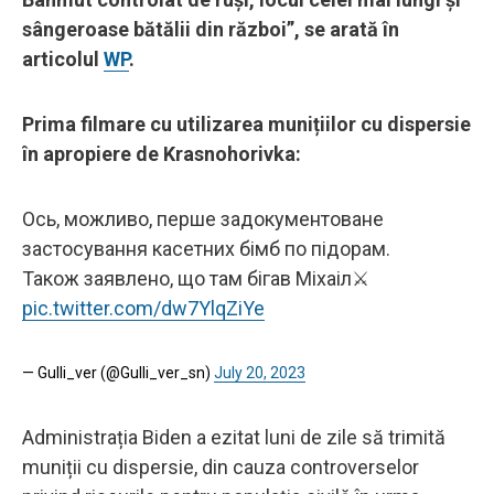
sângeroase bătălii din război”, se arată în
articolul
WP
.
Prima filmare cu utilizarea munițiilor cu dispersie
în apropiere de Krasnohorivka:
Ось, можливо, перше задокументоване
застосування касетних бімб по підорам.
Також заявлено, що там бігав Міхаіл⚔️
pic.twitter.com/dw7YlqZiYe
— Gulli_ver (@Gulli_ver_sn)
July 20, 2023
Administrația Biden a ezitat luni de zile să trimită
muniții cu dispersie, din cauza controverselor