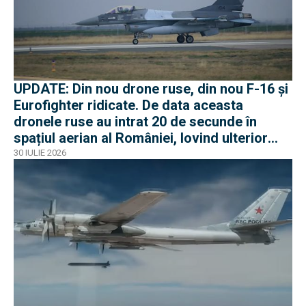
UPDATE: Din nou drone ruse, din nou F-16 și
Eurofighter ridicate. De data aceasta
dronele ruse au intrat 20 de secunde în
spațiul aerian al României, lovind ulterior
Ucraina
30 IULIE 2026