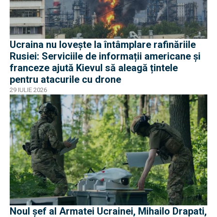
Ucraina nu lovește la întâmplare rafinăriile
Rusiei: Serviciile de informații americane și
franceze ajută Kievul să aleagă țintele
pentru atacurile cu drone
29 IULIE 2026
Noul șef al Armatei Ucrainei, Mihailo Drapati,