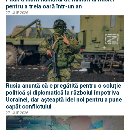
pentru a treia oară într-un an
27 IULIE 2026
Rusia anunță că e pregătită pentru o soluție
politică și diplomatică la războiul împotriva
Ucrainei, dar așteaptă idei noi pentru a pune
capăt conflictului
27 IULIE 2026