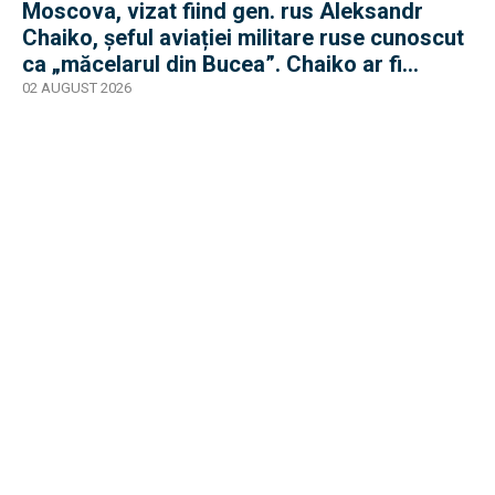
Moscova, vizat fiind gen. rus Aleksandr
Chaiko, șeful aviației militare ruse cunoscut
ca „măcelarul din Bucea”. Chaiko ar fi
supraviețuit
02 AUGUST 2026