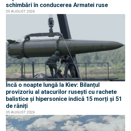
schimbări în conducerea Armatei ruse
05 AUGUST 2026
Încă o noapte lungă la Kiev: Bilanțul
provizoriu al atacurilor rusești cu rachete
balistice și hipersonice indică 15 morți și 51
de răniți
05 AUGUST 2026