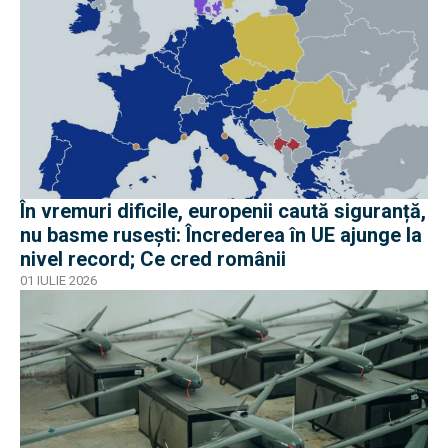
În vremuri dificile, europenii caută siguranță,
nu basme rusești: Încrederea în UE ajunge la
nivel record; Ce cred românii
01 IULIE 2026