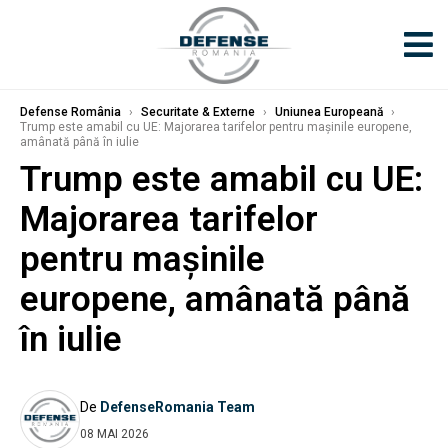
Defense România
›
Securitate & Externe
›
Uniunea Europeană
›
Trump este amabil cu UE: Majorarea tarifelor pentru mașinile europene,
amânată până în iulie
Trump este amabil cu UE:
Majorarea tarifelor
pentru mașinile
europene, amânată până
în iulie
De
DefenseRomania Team
08 MAI 2026