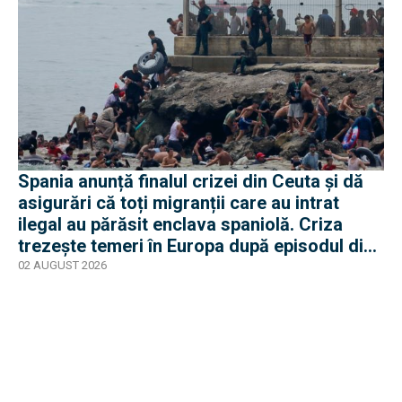
Spania anunță finalul crizei din Ceuta și dă
asigurări că toți migranții care au intrat
ilegal au părăsit enclava spaniolă. Criza
trezește temeri în Europa după episodul din
2015
02 AUGUST 2026