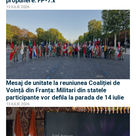
propunere: FP-7.x
13 IULIE 2026
Mesaj de unitate la reuniunea Coaliției de
Voință din Franța: Militari din statele
participante vor defila la parada de 14 iulie
13 IULIE 2026