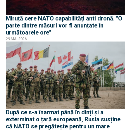
Miruță cere NATO capabilități anti dronă. "O
parte dintre măsuri vor fi anunțate în
următoarele ore"
29 MAI 2026
După ce s-a înarmat până în dinți și a
exterminat o țară europeană, Rusia susține
că NATO se pregătește pentru un mare