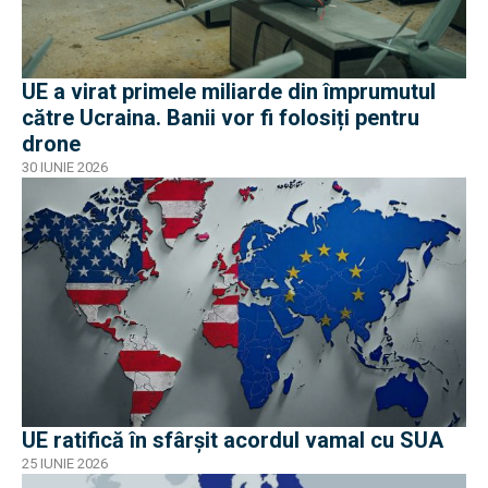
UE a virat primele miliarde din împrumutul
către Ucraina. Banii vor fi folosiți pentru
drone
30 IUNIE 2026
UE ratifică în sfârșit acordul vamal cu SUA
25 IUNIE 2026