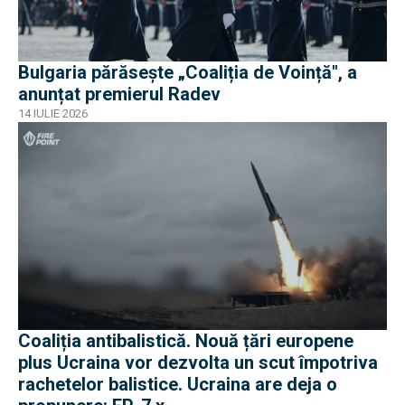
Bulgaria părăsește „Coaliția de Voință", a
anunțat premierul Radev
14 IULIE 2026
Coaliția antibalistică. Nouă țări europene
plus Ucraina vor dezvolta un scut împotriva
rachetelor balistice. Ucraina are deja o