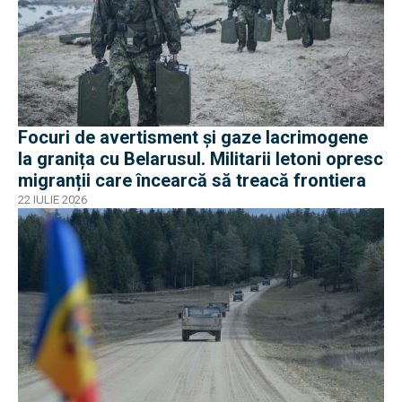
Focuri de avertisment și gaze lacrimogene
la granița cu Belarusul. Militarii letoni opresc
migranții care încearcă să treacă frontiera
22 IULIE 2026