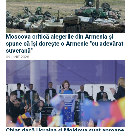
Moscova critică alegerile din Armenia și
spune că își dorește o Armenie "cu adevărat
suverană"
09 IUNIE 2026
Chiar dacă Ucraina și Moldova sunt aproape