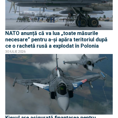
NATO anunță că va lua „toate măsurile
necesare” pentru a-și apăra teritoriul după
ce o rachetă rusă a explodat în Polonia
30 IULIE 2026
Kievul are asigurată finanțarea pentru