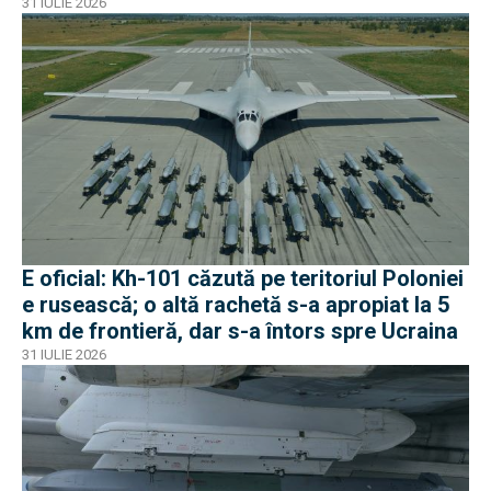
apropiat de frontiera Poloniei
31 IULIE 2026
E oficial: Kh-101 căzută pe teritoriul Poloniei
e rusească; o altă rachetă s-a apropiat la 5
km de frontieră, dar s-a întors spre Ucraina
31 IULIE 2026