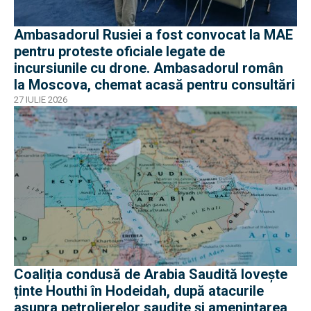
Ambasadorul Rusiei a fost convocat la MAE
pentru proteste oficiale legate de
incursiunile cu drone. Ambasadorul român
la Moscova, chemat acasă pentru consultări
27 IULIE 2026
Coaliția condusă de Arabia Saudită lovește
ținte Houthi în Hodeidah, după atacurile
asupra petrolierelor saudite și amenințarea