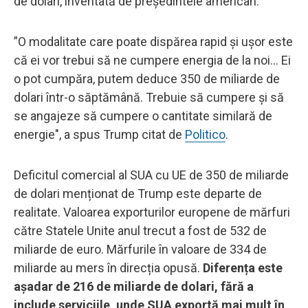
de dolari, inventată de președintele american.
”O modalitate care poate dispărea rapid și ușor este
că ei vor trebui să ne cumpere energia de la noi... Ei
o pot cumpăra, putem deduce 350 de miliarde de
dolari într-o săptămână. Trebuie să cumpere și să
se angajeze să cumpere o cantitate similară de
energie", a spus Trump citat de
Politico
.
Deficitul comercial al SUA cu UE de 350 de miliarde
de dolari menționat de Trump este departe de
realitate. Valoarea exporturilor europene de mărfuri
către Statele Unite anul trecut a fost de 532 de
miliarde de euro. Mărfurile în valoare de 334 de
miliarde au mers în direcția opusă.
Diferența este
așadar de 216 de miliarde de dolari, fără a
include serviciile, unde SUA exportă mai mult în