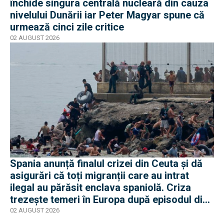
închide singura centrală nucleară din cauza
nivelului Dunării iar Peter Magyar spune că
urmează cinci zile critice
02 AUGUST 2026
Spania anunță finalul crizei din Ceuta și dă
asigurări că toți migranții care au intrat
ilegal au părăsit enclava spaniolă. Criza
trezește temeri în Europa după episodul din
2015
02 AUGUST 2026