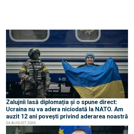
Zalujnîi lasă diplomația și o spune direct:
Ucraina nu va adera niciodată la NATO. Am
auzit 12 ani povești privind aderarea noastră
04 AUGUST 2026