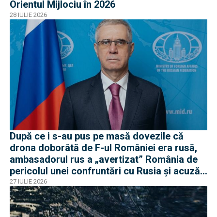
Orientul Mijlociu în 2026
28 IULIE 2026
După ce i s-au pus pe masă dovezile că
drona doborâtă de F-ul României era rusă,
ambasadorul rus a „avertizat” România de
pericolul unei confruntări cu Rusia și acuză
o „înscenare propagandistă”
27 IULIE 2026