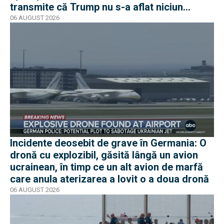
transmite că Trump nu s-a aflat niciun
moment în pericol
06 AUGUST 2026
Incidente deosebit de grave în Germania: O
dronă cu explozibil, găsită lângă un avion
ucrainean, în timp ce un alt avion de marfă
care anula aterizarea a lovit o a doua dronă
06 AUGUST 2026