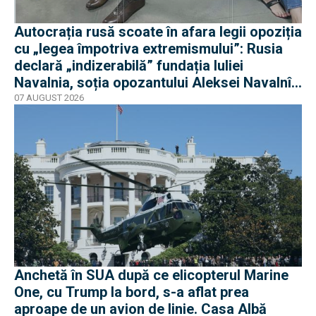
Autocrația rusă scoate în afara legii opoziția
cu „legea împotriva extremismului”: Rusia
declară „indizerabilă” fundația Iuliei
Navalnia, soția opozantului Aleksei Navalnîi,
ucis în închisorile siberiene
07 AUGUST 2026
Anchetă în SUA după ce elicopterul Marine
One, cu Trump la bord, s-a aflat prea
aproape de un avion de linie. Casa Albă