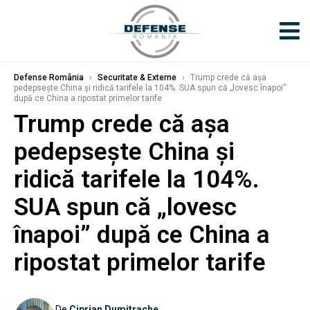
Defense România
›
Securitate & Externe
›
Trump crede că așa
pedepsește China și ridică tarifele la 104%. SUA spun că „lovesc înapoi”
după ce China a ripostat primelor tarife
Trump crede că așa
pedepsește China și
ridică tarifele la 104%.
SUA spun că „lovesc
înapoi” după ce China a
ripostat primelor tarife
De
Ciprian Dumitrache