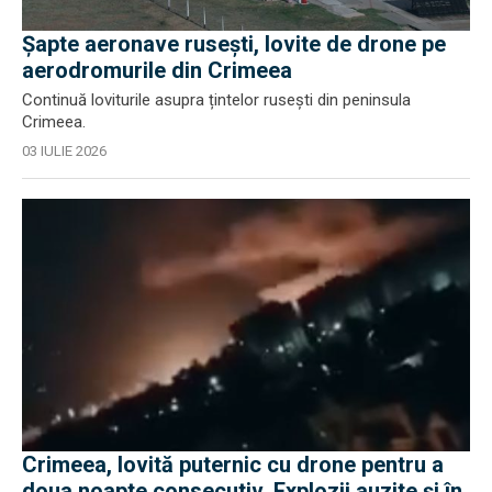
Șapte aeronave rusești, lovite de drone pe
aerodromurile din Crimeea
Continuă loviturile asupra țintelor rusești din peninsula
Crimeea.
03 IULIE 2026
Crimeea, lovită puternic cu drone pentru a
doua noapte consecutiv. Explozii auzite și în