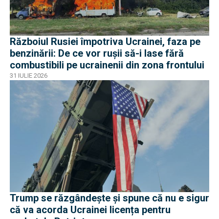
Războiul Rusiei împotriva Ucrainei, faza pe
benzinării: De ce vor rușii să-i lase fără
combustibili pe ucrainenii din zona frontului
31 IULIE 2026
Trump se răzgândește și spune că nu e sigur
că va acorda Ucrainei licența pentru