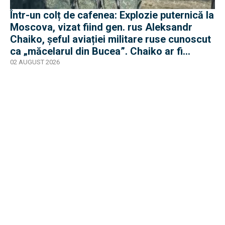
Într-un colț de cafenea: Explozie puternică la
Moscova, vizat fiind gen. rus Aleksandr
Chaiko, șeful aviației militare ruse cunoscut
ca „măcelarul din Bucea”. Chaiko ar fi
supraviețuit
02 AUGUST 2026