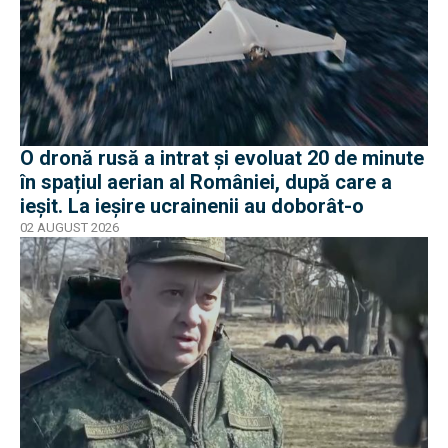
O dronă rusă a intrat și evoluat 20 de minute
în spațiul aerian al României, după care a
ieșit. La ieșire ucrainenii au doborât-o
02 AUGUST 2026