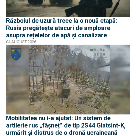
Războiul de uzură trece la o nouă etapă:
Rusia pregătește atacuri de amploare
asupra rețelelor de apă și canalizare
04 AUGUST 2026
Mobilitatea nu i-a ajutat: Un sistem de
artilerie rus „fâșneț” de tip 2S44 Giatsint-K,
urmărit și distrus de o dronă ucraineană