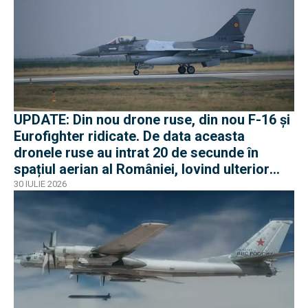
UPDATE: Din nou drone ruse, din nou F-16 și
Eurofighter ridicate. De data aceasta
dronele ruse au intrat 20 de secunde în
spațiul aerian al României, lovind ulterior
Ucraina
30 IULIE 2026