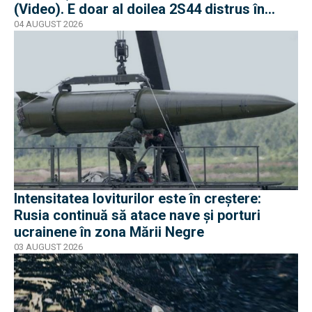
(Video). E doar al doilea 2S44 distrus în
război
04 AUGUST 2026
Intensitatea loviturilor este în creștere:
Rusia continuă să atace nave și porturi
ucrainene în zona Mării Negre
03 AUGUST 2026