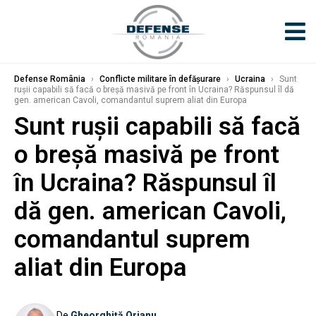
Defense România
›
Conflicte militare în defășurare
›
Ucraina
›
Sunt
rușii capabili să facă o breșă masivă pe front în Ucraina? Răspunsul îl dă
gen. american Cavoli, comandantul suprem aliat din Europa
Sunt rușii capabili să facă
o breșă masivă pe front
în Ucraina? Răspunsul îl
dă gen. american Cavoli,
comandantul suprem
aliat din Europa
De
Gheorghiță Orjanu