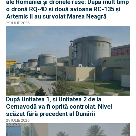
ale României și dronele ruse: După mult timp
o dronă RQ-4D și două avioane RC-135 și
Artemis II au survolat Marea Neagră
29 IULIE 2026
După Unitatea 1, și Unitatea 2 de la
Cernavodă va fi oprită controlat. Nivel
scăzut fără precedent al Dunării
29 IULIE 2026