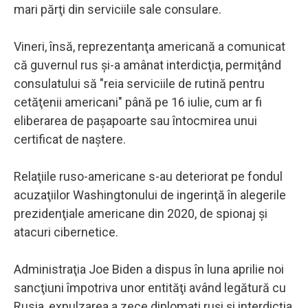
mari părţi din serviciile sale consulare.
Vineri, însă, reprezentanţa americană a comunicat
că guvernul rus şi-a amânat interdicţia, permiţând
consulatului să "reia serviciile de rutină pentru
cetăţenii americani" până pe 16 iulie, cum ar fi
eliberarea de paşapoarte sau întocmirea unui
certificat de naştere.
Relaţiile ruso-americane s-au deteriorat pe fondul
acuzaţiilor Washingtonului de ingerinţă în alegerile
prezidenţiale americane din 2020, de spionaj şi
atacuri cibernetice.
Administraţia Joe Biden a dispus în luna aprilie noi
sancţiuni împotriva unor entităţi având legătură cu
Rusia, expulzarea a zece diplomaţi ruşi şi interdicţia