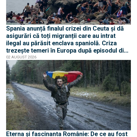
Spania anunță finalul crizei din Ceuta și dă
asigurări că toți migranții care au intrat
ilegal au părăsit enclava spaniolă. Criza
trezește temeri în Europa după episodul din
2015
02 AUGUST 2026
Eterna și fascinanta Românie: De ce au fost