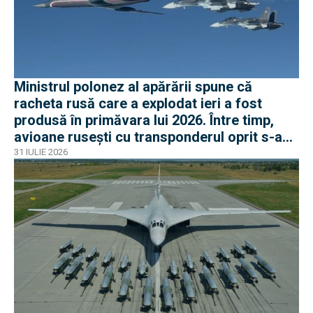
Ministrul polonez al apărării spune că
racheta rusă care a explodat ieri a fost
produsă în primăvara lui 2026. Între timp,
avioane rusești cu transponderul oprit s-au
apropiat de frontiera Poloniei
31 IULIE 2026