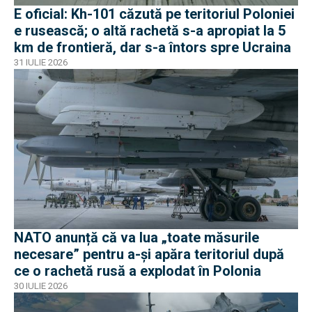
E oficial: Kh-101 căzută pe teritoriul Poloniei
e rusească; o altă rachetă s-a apropiat la 5
km de frontieră, dar s-a întors spre Ucraina
31 IULIE 2026
NATO anunță că va lua „toate măsurile
necesare” pentru a-și apăra teritoriul după
ce o rachetă rusă a explodat în Polonia
30 IULIE 2026