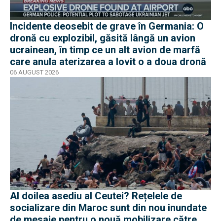
Incidente deosebit de grave în Germania: O
dronă cu explozibil, găsită lângă un avion
ucrainean, în timp ce un alt avion de marfă
care anula aterizarea a lovit o a doua dronă
06 AUGUST 2026
Al doilea asediu al Ceutei? Rețelele de
socializare din Maroc sunt din nou inundate
de mesaje pentru o nouă mobilizare către