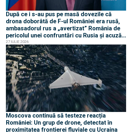
După ce i s-au pus pe masă dovezile că
drona doborâtă de F-ul României era rusă,
ambasadorul rus a „avertizat” România de
pericolul unei confruntări cu Rusia și acuză
o „înscenare propagandistă”
27 IULIE 2026
Moscova continuă să testeze reacția
României: Un grup de drone, detectat în
proximitatea frontierei fluviale cu Ucraina