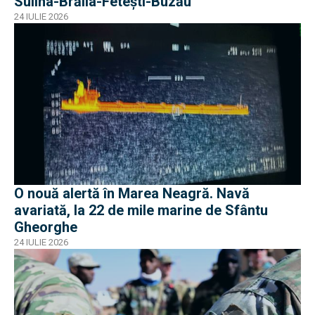
Sulina-Brăila-Fetești-Buzău
24 IULIE 2026
O nouă alertă în Marea Neagră. Navă
avariată, la 22 de mile marine de Sfântu
Gheorghe
24 IULIE 2026