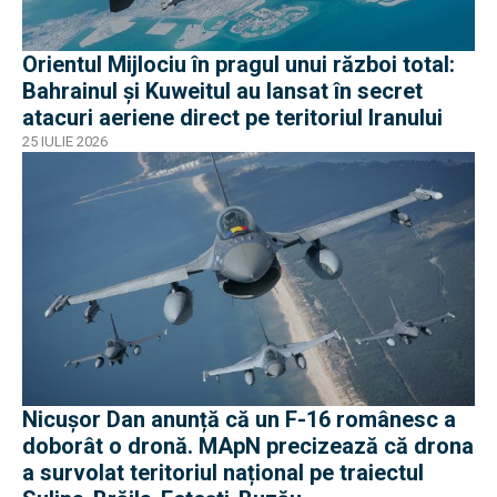
Orientul Mijlociu în pragul unui război total:
Bahrainul și Kuweitul au lansat în secret
atacuri aeriene direct pe teritoriul Iranului
25 IULIE 2026
Nicușor Dan anunță că un F-16 românesc a
doborât o dronă. MApN precizează că drona
a survolat teritoriul național pe traiectul