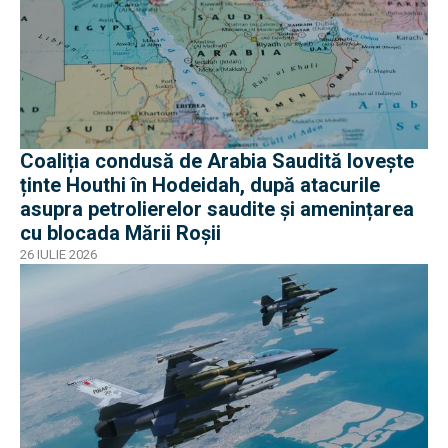
Coaliția condusă de Arabia Saudită lovește
ținte Houthi în Hodeidah, după atacurile
asupra petrolierelor saudite și amenințarea
cu blocada Mării Roșii
26 IULIE 2026