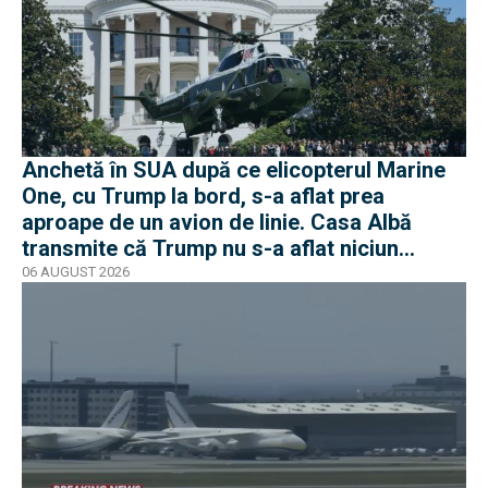
Anchetă în SUA după ce elicopterul Marine
One, cu Trump la bord, s-a aflat prea
aproape de un avion de linie. Casa Albă
transmite că Trump nu s-a aflat niciun
moment în pericol
06 AUGUST 2026