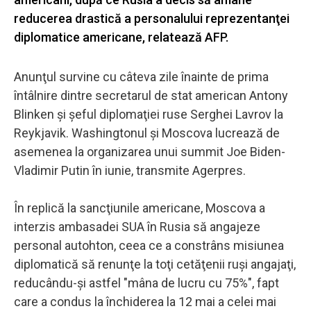
reducerea drastică a personalului reprezentanţei
diplomatice americane, relatează AFP.
Anunţul survine cu câteva zile înainte de prima
întâlnire dintre secretarul de stat american Antony
Blinken şi şeful diplomaţiei ruse Serghei Lavrov la
Reykjavik. Washingtonul şi Moscova lucrează de
asemenea la organizarea unui summit Joe Biden-
Vladimir Putin în iunie, transmite Agerpres.
În replică la sancţiunile americane, Moscova a
interzis ambasadei SUA în Rusia să angajeze
personal autohton, ceea ce a constrâns misiunea
diplomatică să renunţe la toţi cetăţenii ruşi angajaţi,
reducându-şi astfel "mâna de lucru cu 75%", fapt
care a condus la închiderea la 12 mai a celei mai