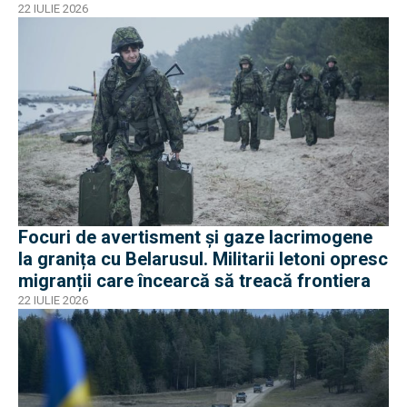
22 IULIE 2026
Focuri de avertisment și gaze lacrimogene
la granița cu Belarusul. Militarii letoni opresc
migranții care încearcă să treacă frontiera
22 IULIE 2026