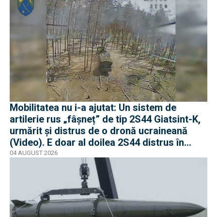
Mobilitatea nu i-a ajutat: Un sistem de
artilerie rus „fâșneț” de tip 2S44 Giatsint-K,
urmărit și distrus de o dronă ucraineană
(Video). E doar al doilea 2S44 distrus în
război
04 AUGUST 2026