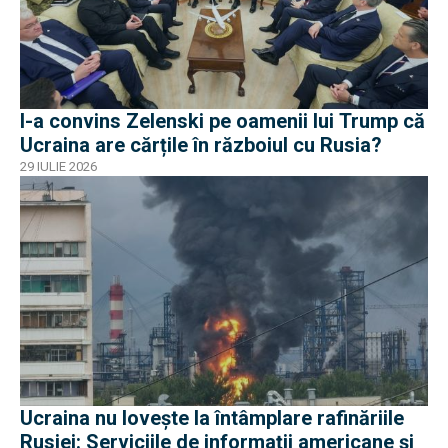
I-a convins Zelenski pe oamenii lui Trump că
Ucraina are cărțile în războiul cu Rusia?
29 IULIE 2026
Ucraina nu lovește la întâmplare rafinăriile
Rusiei: Serviciile de informații americane și