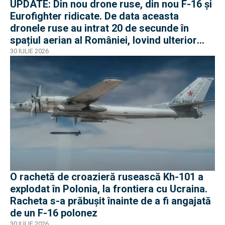
UPDATE: Din nou drone ruse, din nou F-16 și
Eurofighter ridicate. De data aceasta
dronele ruse au intrat 20 de secunde în
spațiul aerian al României, lovind ulterior
Ucraina
30 IULIE 2026
O rachetă de croazieră rusească Kh-101 a
explodat în Polonia, la frontiera cu Ucraina.
Racheta s-a prăbușit înainte de a fi angajată
de un F-16 polonez
30 IULIE 2026