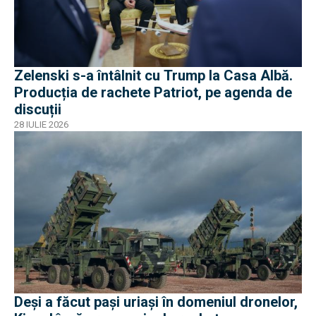
Zelenski s-a întâlnit cu Trump la Casa Albă.
Producția de rachete Patriot, pe agenda de
discuții
28 IULIE 2026
Deși a făcut pași uriași în domeniul dronelor,