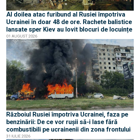
Al doilea atac furibund al Rusiei împotriva
Ucrainei în doar 48 de ore. Rachete balistice
lansate sper Kiev au lovit blocuri de locuințe
01 AUGUST 2026
Războiul Rusiei împotriva Ucrainei, faza pe
benzinării: De ce vor rușii să-i lase fără
combustibili pe ucrainenii din zona frontului
31 IULIE 2026