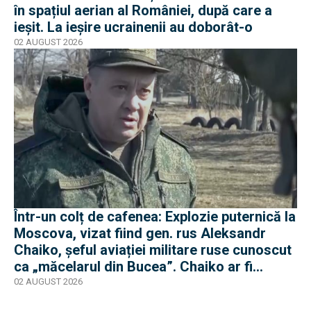
în spațiul aerian al României, după care a
ieșit. La ieșire ucrainenii au doborât-o
02 AUGUST 2026
Într-un colț de cafenea: Explozie puternică la
Moscova, vizat fiind gen. rus Aleksandr
Chaiko, șeful aviației militare ruse cunoscut
ca „măcelarul din Bucea”. Chaiko ar fi
supraviețuit
02 AUGUST 2026