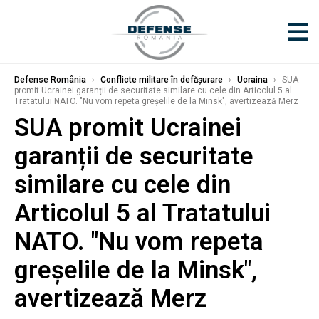
Defense România
›
Conflicte militare în defășurare
›
Ucraina
›
SUA
promit Ucrainei garanții de securitate similare cu cele din Articolul 5 al
Tratatului NATO. "Nu vom repeta greșelile de la Minsk", avertizează Merz
SUA promit Ucrainei
garanții de securitate
similare cu cele din
Articolul 5 al Tratatului
NATO. "Nu vom repeta
greșelile de la Minsk",
avertizează Merz