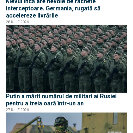
Kievul încă are nevoie de rachete
interceptoare. Germania, rugată să
accelereze livrările
28 IULIE 2026
Putin a mărit numărul de militari ai Rusiei
pentru a treia oară într-un an
27 IULIE 2026