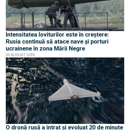
Intensitatea loviturilor este în creștere:
Rusia continuă să atace nave și porturi
ucrainene în zona Mării Negre
03 AUGUST 2026
O dronă rusă a intrat și evoluat 20 de minute