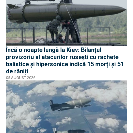
Încă o noapte lungă la Kiev: Bilanțul
provizoriu al atacurilor rusești cu rachete
balistice și hipersonice indică 15 morți și 51
de răniți
05 AUGUST 2026