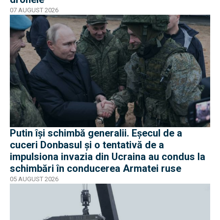
07 AUGUST 2026
Putin își schimbă generalii. Eșecul de a
cuceri Donbasul și o tentativă de a
impulsiona invazia din Ucraina au condus la
schimbări în conducerea Armatei ruse
05 AUGUST 2026