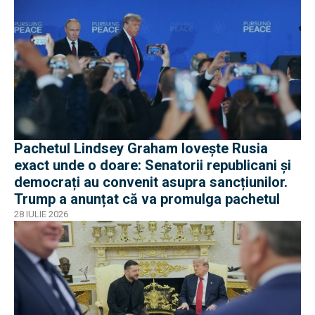
Pachetul Lindsey Graham lovește Rusia
exact unde o doare: Senatorii republicani și
democrați au convenit asupra sancțiunilor.
Trump a anunțat că va promulga pachetul
28 IULIE 2026