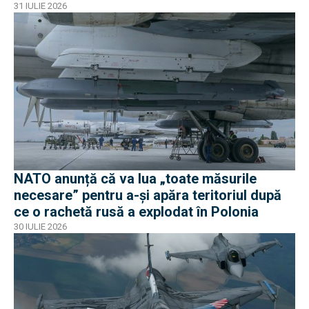
31 IULIE 2026
NATO anunță că va lua „toate măsurile
necesare” pentru a-și apăra teritoriul după
ce o rachetă rusă a explodat în Polonia
30 IULIE 2026