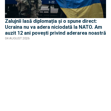
Zalujnîi lasă diplomația și o spune direct:
Ucraina nu va adera niciodată la NATO. Am
auzit 12 ani povești privind aderarea noastră
04 AUGUST 2026