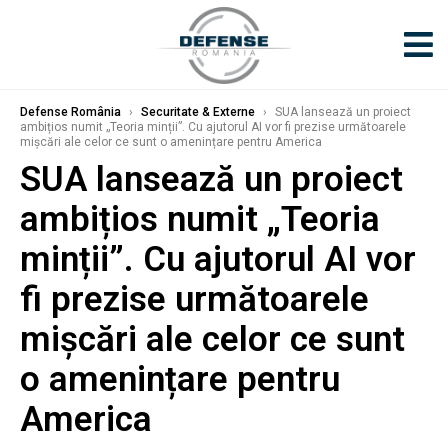
Defense România
›
Securitate & Externe
›
SUA lansează un proiect
ambițios numit „Teoria minții”. Cu ajutorul AI vor fi prezise următoarele
mișcări ale celor ce sunt o amenințare pentru America
SUA lansează un proiect
ambițios numit „Teoria
minții”. Cu ajutorul AI vor
fi prezise următoarele
mișcări ale celor ce sunt
o amenințare pentru
America