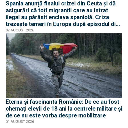
Spania anunță finalul crizei din Ceuta și dă
asigurări că toți migranții care au intrat
ilegal au părăsit enclava spaniolă. Criza
trezește temeri în Europa după episodul din
2015
02 AUGUST 2026
Eterna și fascinanta Românie: De ce au fost
chemați elevii de 18 ani la centrele militare și
de ce nu este vorba despre mobilizare
01 AUGUST 2026