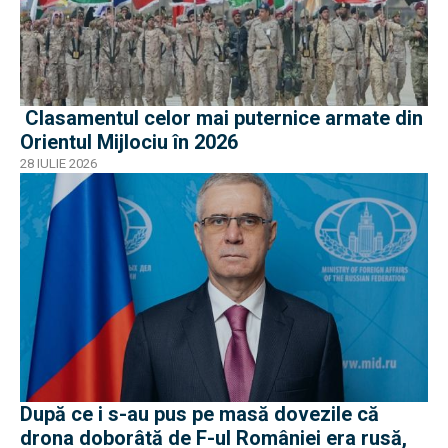
Clasamentul celor mai puternice armate din
Orientul Mijlociu în 2026
28 IULIE 2026
După ce i s-au pus pe masă dovezile că
drona doborâtă de F-ul României era rusă,