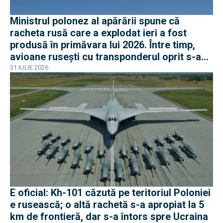
Ministrul polonez al apărării spune că
racheta rusă care a explodat ieri a fost
produsă în primăvara lui 2026. Între timp,
avioane rusești cu transponderul oprit s-au
apropiat de frontiera Poloniei
31 IULIE 2026
E oficial: Kh-101 căzută pe teritoriul Poloniei
e rusească; o altă rachetă s-a apropiat la 5
km de frontieră, dar s-a întors spre Ucraina