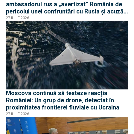
ambasadorul rus a „avertizat” România de
pericolul unei confruntări cu Rusia și acuză
o „înscenare propagandistă”
27 IULIE 2026
Moscova continuă să testeze reacția
României: Un grup de drone, detectat în
proximitatea frontierei fluviale cu Ucraina
27 IULIE 2026