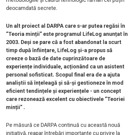
deocamdată secrete.
Un alt proiect al DARPA care s-ar putea regăsi în
“Teoria minții” este programul LifeLog anunțat în
2003. Deși se pare că a fost abandonat la scurt
timp după înființare, LifeLog și-a propus să
creeze o bază de date cuprinzătoare de
experiențe individuale, acționând ca un asistent
personal sofisticat. Scopul final era de a ajuta
analiștii să înțeleagă și să-și gestioneze în mod
eficient tendințele și experiențele - un concept
care rezonează excelent cu obiectivele “Teoriei
minții” .
Pe măsură ce DARPA continuă cu această nouă
inițiativă, reapar întrebări importante cu privire la