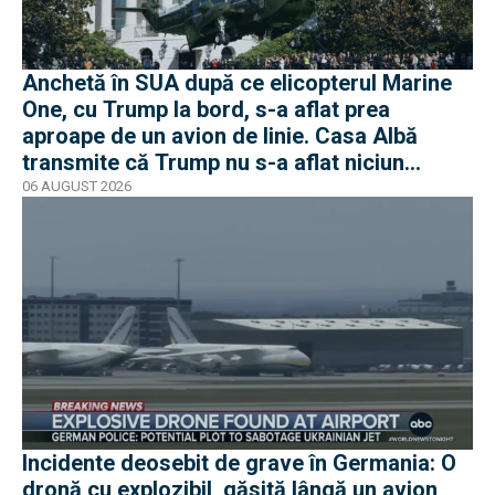
Anchetă în SUA după ce elicopterul Marine
One, cu Trump la bord, s-a aflat prea
aproape de un avion de linie. Casa Albă
transmite că Trump nu s-a aflat niciun
moment în pericol
06 AUGUST 2026
Incidente deosebit de grave în Germania: O
dronă cu explozibil, găsită lângă un avion