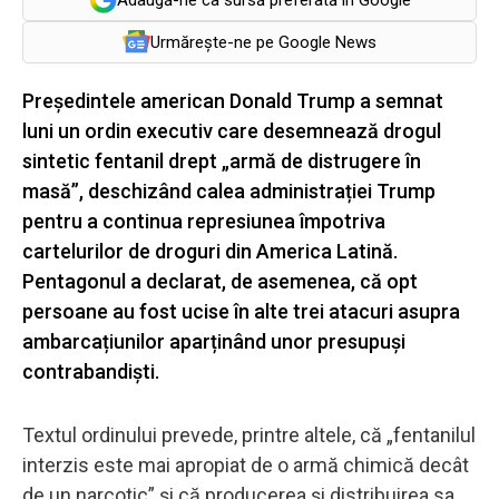
Urmărește-ne pe Google News
Președintele american Donald Trump a semnat
luni un ordin executiv care desemnează drogul
sintetic fentanil drept „armă de distrugere în
masă”, deschizând calea administrației Trump
pentru a continua represiunea împotriva
cartelurilor de droguri din America Latină.
Pentagonul a declarat, de asemenea, că opt
persoane au fost ucise în alte trei atacuri asupra
ambarcațiunilor aparținând unor presupuși
contrabandiști.
Textul ordinului prevede, printre altele, că „fentanilul
interzis este mai apropiat de o armă chimică decât
de un narcotic” și că producerea și distribuirea sa