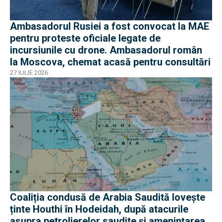
Ambasadorul Rusiei a fost convocat la MAE
pentru proteste oficiale legate de
incursiunile cu drone. Ambasadorul român
la Moscova, chemat acasă pentru consultări
27 IULIE 2026
Coaliția condusă de Arabia Saudită lovește
ținte Houthi în Hodeidah, după atacurile
asupra petrolierelor saudite și amenințarea