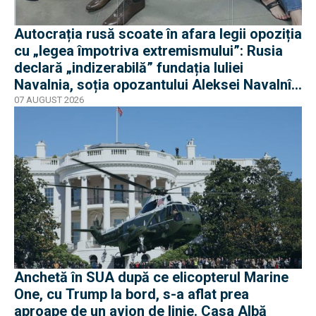
Autocrația rusă scoate în afara legii opoziția
cu „legea împotriva extremismului”: Rusia
declară „indizerabilă” fundația Iuliei
Navalnia, soția opozantului Aleksei Navalnîi,
ucis în închisorile siberiene
07 AUGUST 2026
Anchetă în SUA după ce elicopterul Marine
One, cu Trump la bord, s-a aflat prea
aproape de un avion de linie. Casa Albă