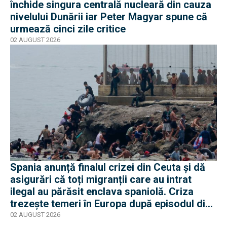
închide singura centrală nucleară din cauza
nivelului Dunării iar Peter Magyar spune că
urmează cinci zile critice
02 AUGUST 2026
Spania anunță finalul crizei din Ceuta și dă
asigurări că toți migranții care au intrat
ilegal au părăsit enclava spaniolă. Criza
trezește temeri în Europa după episodul din
2015
02 AUGUST 2026