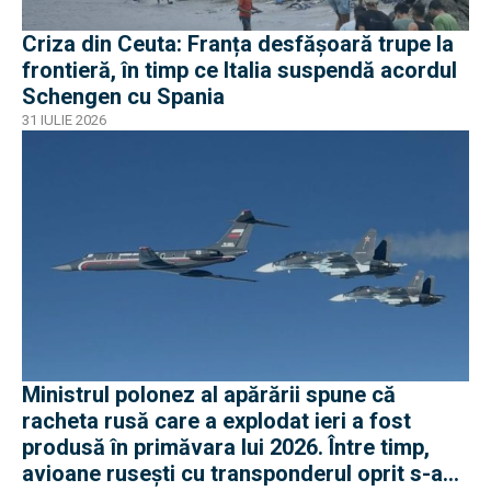
Criza din Ceuta: Franța desfășoară trupe la
frontieră, în timp ce Italia suspendă acordul
Schengen cu Spania
31 IULIE 2026
Ministrul polonez al apărării spune că
racheta rusă care a explodat ieri a fost
produsă în primăvara lui 2026. Între timp,
avioane rusești cu transponderul oprit s-au