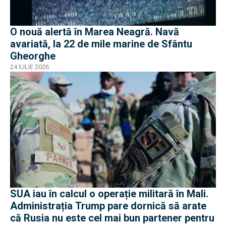
O nouă alertă în Marea Neagră. Navă
avariată, la 22 de mile marine de Sfântu
Gheorghe
24 IULIE 2026
SUA iau în calcul o operație militară în Mali.
Administrația Trump pare dornică să arate
că Rusia nu este cel mai bun partener pentru