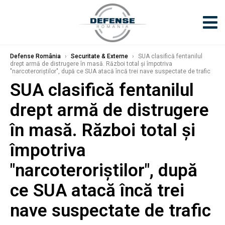
Defense România
›
Securitate & Externe
›
SUA clasifică fentanilul
drept armă de distrugere în masă. Război total și împotriva
"narcoteroriștilor", după ce SUA atacă încă trei nave suspectate de trafic
SUA clasifică fentanilul
drept armă de distrugere
în masă. Război total și
împotriva
"narcoteroriștilor", după
ce SUA atacă încă trei
nave suspectate de trafic