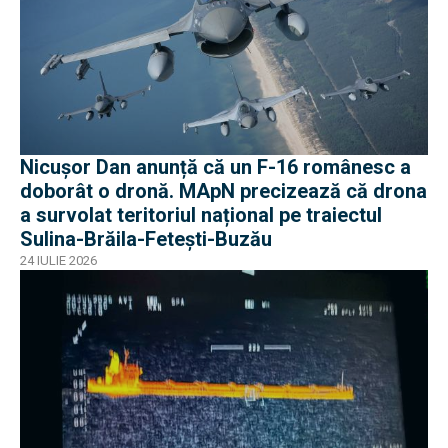
Nicușor Dan anunță că un F-16 românesc a
doborât o dronă. MApN precizează că drona
a survolat teritoriul național pe traiectul
Sulina-Brăila-Fetești-Buzău
24 IULIE 2026