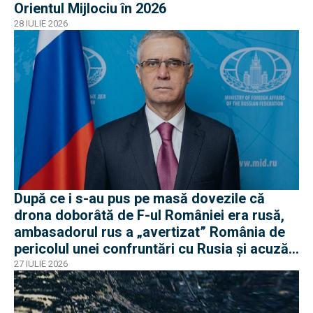
Orientul Mijlociu în 2026
28 IULIE 2026
După ce i s-au pus pe masă dovezile că
drona doborâtă de F-ul României era rusă,
ambasadorul rus a „avertizat” România de
pericolul unei confruntări cu Rusia și acuză
o „înscenare propagandistă”
27 IULIE 2026