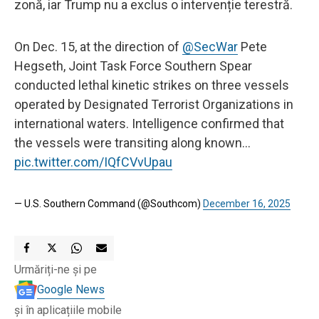
zonă, iar Trump nu a exclus o intervenție terestră.
On Dec. 15, at the direction of
@SecWar
Pete
Hegseth, Joint Task Force Southern Spear
conducted lethal kinetic strikes on three vessels
operated by Designated Terrorist Organizations in
international waters. Intelligence confirmed that
the vessels were transiting along known…
pic.twitter.com/IQfCVvUpau
— U.S. Southern Command (@Southcom)
December 16, 2025
Urmăriți-ne și pe
Google News
și în aplicațiile mobile