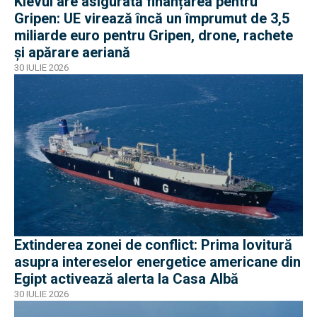
Kievul are asigurată finanțarea pentru
Gripen: UE virează încă un împrumut de 3,5
miliarde euro pentru Gripen, drone, rachete
și apărare aeriană
30 IULIE 2026
Extinderea zonei de conflict: Prima lovitură
asupra intereselor energetice americane din
Egipt activează alerta la Casa Albă
30 IULIE 2026