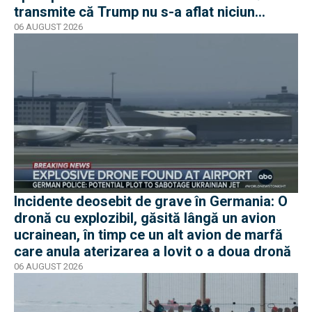
transmite că Trump nu s-a aflat niciun
moment în pericol
06 AUGUST 2026
Incidente deosebit de grave în Germania: O
dronă cu explozibil, găsită lângă un avion
ucrainean, în timp ce un alt avion de marfă
care anula aterizarea a lovit o a doua dronă
06 AUGUST 2026