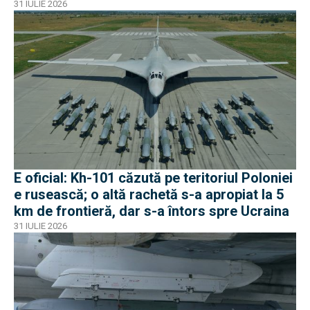
apropiat de frontiera Poloniei
31 IULIE 2026
E oficial: Kh-101 căzută pe teritoriul Poloniei
e rusească; o altă rachetă s-a apropiat la 5
km de frontieră, dar s-a întors spre Ucraina
31 IULIE 2026