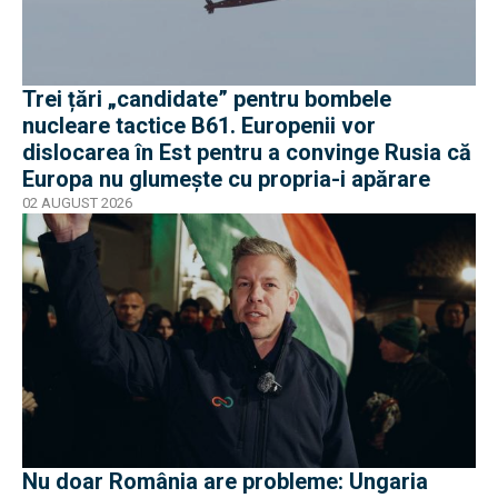
Trei țări „candidate” pentru bombele
nucleare tactice B61. Europenii vor
dislocarea în Est pentru a convinge Rusia că
Europa nu glumește cu propria-i apărare
02 AUGUST 2026
Nu doar România are probleme: Ungaria