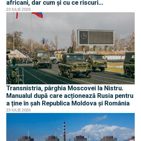
africani, dar cum și cu ce riscuri
operaționale?
23 IULIE 2026
Transnistria, pârghia Moscovei la Nistru.
Manualul după care acționează Rusia pentru
a ține în șah Republica Moldova și România
23 IULIE 2026