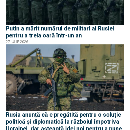
Putin a mărit numărul de militari ai Rusiei
pentru a treia oară într-un an
27 IULIE 2026
Rusia anunță că e pregătită pentru o soluție
politică și diplomatică la războiul împotriva
Ucrainei, dar așteaptă idei noi pentru a pune