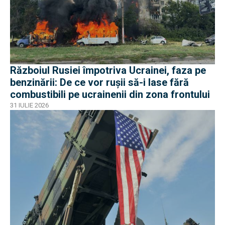
Războiul Rusiei împotriva Ucrainei, faza pe
benzinării: De ce vor rușii să-i lase fără
combustibili pe ucrainenii din zona frontului
31 IULIE 2026