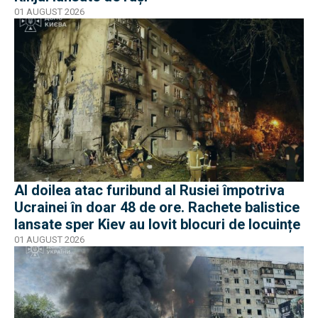
01 AUGUST 2026
Al doilea atac furibund al Rusiei împotriva
Ucrainei în doar 48 de ore. Rachete balistice
lansate sper Kiev au lovit blocuri de locuințe
01 AUGUST 2026