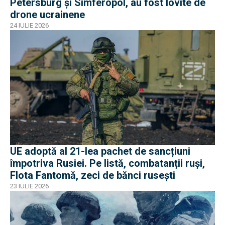
Petersburg și Simferopol, au fost lovite de
drone ucrainene
24 IULIE 2026
UE adoptă al 21-lea pachet de sancțiuni
împotriva Rusiei. Pe listă, combatanții ruși,
Flota Fantomă, zeci de bănci rusești
23 IULIE 2026