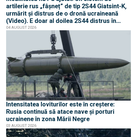
artilerie rus „fâșneț” de tip 2S44 Giatsint-K,
urmărit și distrus de o dronă ucraineană
(Video). E doar al doilea 2S44 distrus în
război
04 AUGUST 2026
Intensitatea loviturilor este în creștere:
Rusia continuă să atace nave și porturi
ucrainene în zona Mării Negre
03 AUGUST 2026