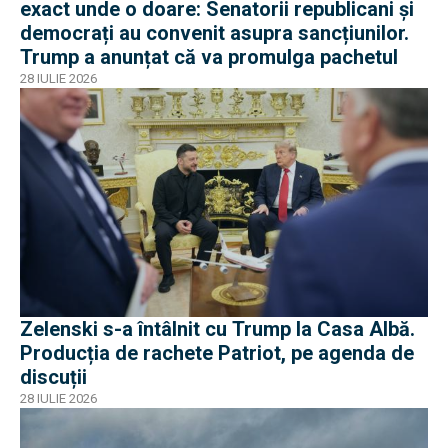
exact unde o doare: Senatorii republicani și
democrați au convenit asupra sancțiunilor.
Trump a anunțat că va promulga pachetul
28 IULIE 2026
Zelenski s-a întâlnit cu Trump la Casa Albă.
Producția de rachete Patriot, pe agenda de
discuții
28 IULIE 2026