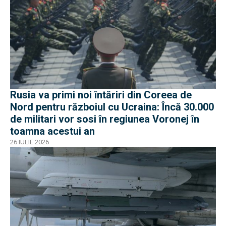
Rusia va primi noi întăriri din Coreea de
Nord pentru războiul cu Ucraina: Încă 30.000
de militari vor sosi în regiunea Voronej în
toamna acestui an
26 IULIE 2026