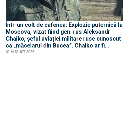
Într-un colț de cafenea: Explozie puternică la
Moscova, vizat fiind gen. rus Aleksandr
Chaiko, șeful aviației militare ruse cunoscut
ca „măcelarul din Bucea”. Chaiko ar fi
supraviețuit
02 AUGUST 2026