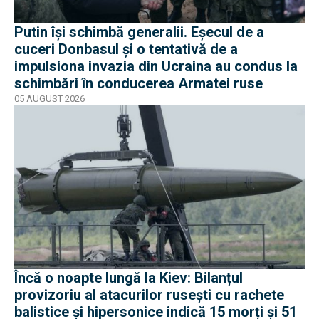
Putin își schimbă generalii. Eșecul de a
cuceri Donbasul și o tentativă de a
impulsiona invazia din Ucraina au condus la
schimbări în conducerea Armatei ruse
05 AUGUST 2026
Încă o noapte lungă la Kiev: Bilanțul
provizoriu al atacurilor rusești cu rachete
balistice și hipersonice indică 15 morți și 51