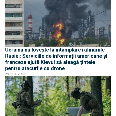
Ucraina nu lovește la întâmplare rafinăriile
Rusiei: Serviciile de informații americane și
franceze ajută Kievul să aleagă țintele
pentru atacurile cu drone
29 IULIE 2026