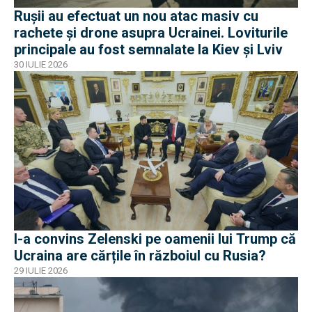
Rușii au efectuat un nou atac masiv cu
rachete și drone asupra Ucrainei. Loviturile
principale au fost semnalate la Kiev și Lviv
30 IULIE 2026
I-a convins Zelenski pe oamenii lui Trump că
Ucraina are cărțile în războiul cu Rusia?
29 IULIE 2026