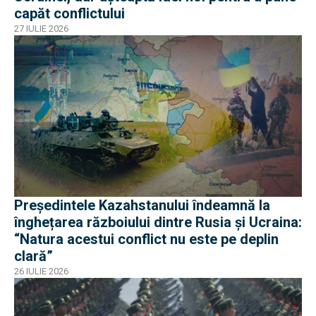
capăt conflictului
27 IULIE 2026
Președintele Kazahstanului îndeamnă la
înghețarea războiului dintre Rusia și Ucraina:
“Natura acestui conflict nu este pe deplin
clară”
26 IULIE 2026