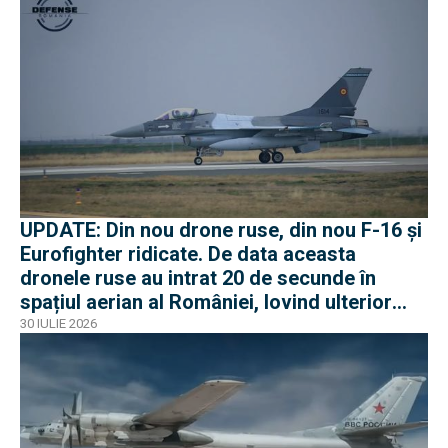
UPDATE: Din nou drone ruse, din nou F-16 și
Eurofighter ridicate. De data aceasta
dronele ruse au intrat 20 de secunde în
spațiul aerian al României, lovind ulterior
Ucraina
30 IULIE 2026