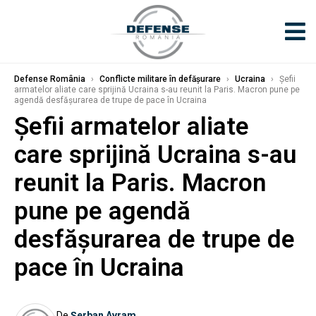
Defense România
›
Conflicte militare în defășurare
›
Ucraina
›
Șefii
armatelor aliate care sprijină Ucraina s-au reunit la Paris. Macron pune pe
agendă desfășurarea de trupe de pace în Ucraina
Șefii armatelor aliate
care sprijină Ucraina s-au
reunit la Paris. Macron
pune pe agendă
desfășurarea de trupe de
pace în Ucraina
De
Șerban Avram