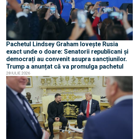
Pachetul Lindsey Graham lovește Rusia
exact unde o doare: Senatorii republicani și
democrați au convenit asupra sancțiunilor.
Trump a anunțat că va promulga pachetul
28 IULIE 2026