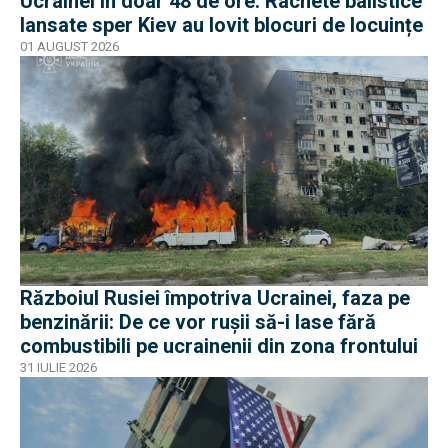
Ucrainei în doar 48 de ore. Rachete balistice
lansate sper Kiev au lovit blocuri de locuințe
01 AUGUST 2026
Războiul Rusiei împotriva Ucrainei, faza pe
benzinării: De ce vor rușii să-i lase fără
combustibili pe ucrainenii din zona frontului
31 IULIE 2026