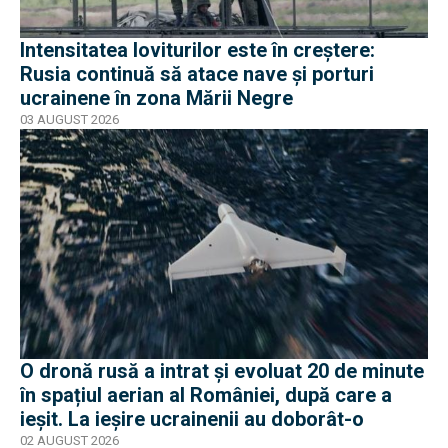
Intensitatea loviturilor este în creștere:
Rusia continuă să atace nave și porturi
ucrainene în zona Mării Negre
03 AUGUST 2026
O dronă rusă a intrat și evoluat 20 de minute
în spațiul aerian al României, după care a
ieșit. La ieșire ucrainenii au doborât-o
02 AUGUST 2026