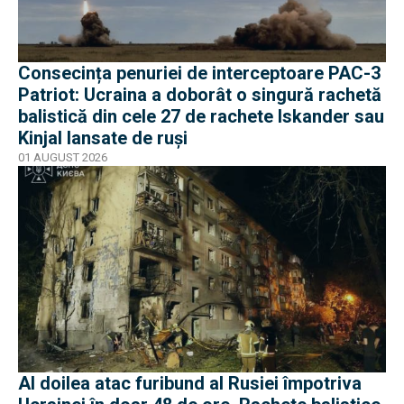
Consecința penuriei de interceptoare PAC-3
Patriot: Ucraina a doborât o singură rachetă
balistică din cele 27 de rachete Iskander sau
Kinjal lansate de ruși
01 AUGUST 2026
Al doilea atac furibund al Rusiei împotriva