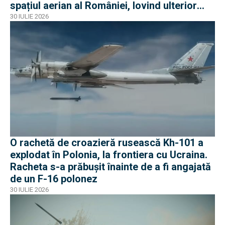
spațiul aerian al României, lovind ulterior
Ucraina
30 IULIE 2026
O rachetă de croazieră rusească Kh-101 a
explodat în Polonia, la frontiera cu Ucraina.
Racheta s-a prăbușit înainte de a fi angajată
de un F-16 polonez
30 IULIE 2026