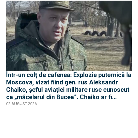
Într-un colț de cafenea: Explozie puternică la
Moscova, vizat fiind gen. rus Aleksandr
Chaiko, șeful aviației militare ruse cunoscut
ca „măcelarul din Bucea”. Chaiko ar fi
supraviețuit
02 AUGUST 2026