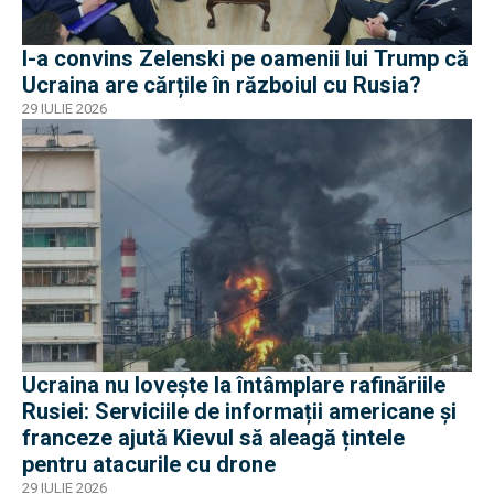
I-a convins Zelenski pe oamenii lui Trump că
Ucraina are cărțile în războiul cu Rusia?
29 IULIE 2026
Ucraina nu lovește la întâmplare rafinăriile
Rusiei: Serviciile de informații americane și
franceze ajută Kievul să aleagă țintele
pentru atacurile cu drone
29 IULIE 2026