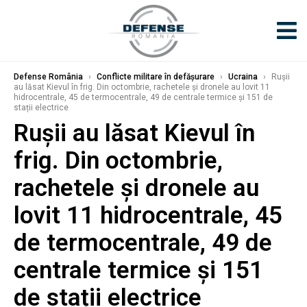
Defense România
›
Conflicte militare în defășurare
›
Ucraina
›
Rușii
au lăsat Kievul în frig. Din octombrie, rachetele și dronele au lovit 11
hidrocentrale, 45 de termocentrale, 49 de centrale termice și 151 de
stații electrice
Rușii au lăsat Kievul în
frig. Din octombrie,
rachetele și dronele au
lovit 11 hidrocentrale, 45
de termocentrale, 49 de
centrale termice și 151
de stații electrice