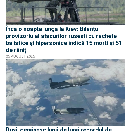
Încă o noapte lungă la Kiev: Bilanțul
provizoriu al atacurilor rusești cu rachete
balistice și hipersonice indică 15 morți și 51
de răniți
05 AUGUST 2026
Rușii depășesc lună de lună recordul de