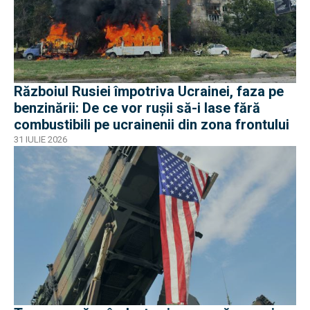
Războiul Rusiei împotriva Ucrainei, faza pe
benzinării: De ce vor rușii să-i lase fără
combustibili pe ucrainenii din zona frontului
31 IULIE 2026