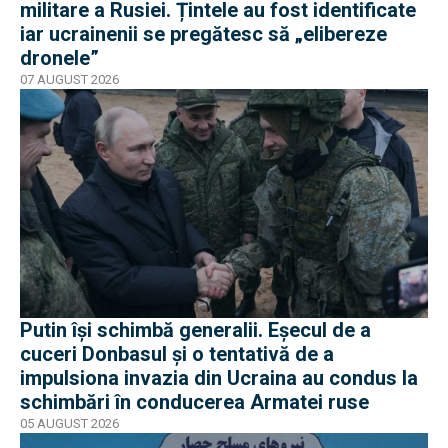
militare a Rusiei. Țintele au fost identificate
iar ucrainenii se pregătesc să „elibereze
dronele”
07 AUGUST 2026
Putin își schimbă generalii. Eșecul de a
cuceri Donbasul și o tentativă de a
impulsiona invazia din Ucraina au condus la
schimbări în conducerea Armatei ruse
05 AUGUST 2026