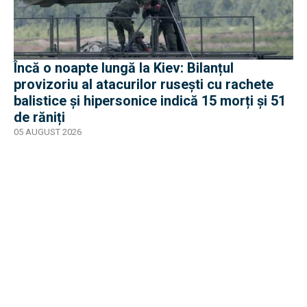
Încă o noapte lungă la Kiev: Bilanțul
provizoriu al atacurilor rusești cu rachete
balistice și hipersonice indică 15 morți și 51
de răniți
05 AUGUST 2026