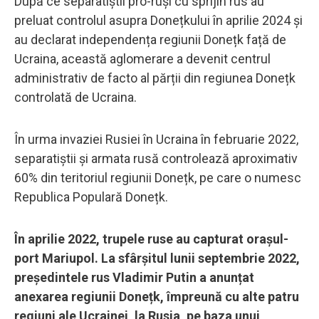
După ce separatiștii pro-ruși cu sprijin rus au
preluat controlul asupra Donețkului în aprilie 2024 și
au declarat independența regiunii Donețk față de
Ucraina, această aglomerare a devenit centrul
administrativ de facto al părții din regiunea Donețk
controlată de Ucraina.
În urma invaziei Rusiei în Ucraina în februarie 2022,
separatiștii și armata rusă controlează aproximativ
60% din teritoriul regiunii Donețk, pe care o numesc
Republica Populară Donețk.
În aprilie 2022, trupele ruse au capturat orașul-
port Mariupol. La sfârșitul lunii septembrie 2022,
președintele rus Vladimir Putin a anunțat
anexarea regiunii Donețk, împreună cu alte patru
regiuni ale Ucrainei, la Rusia, pe baza unui