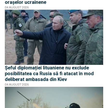
orașelor ucrainene
04 AUGUST 2026
Șeful diplomației lituaniene nu exclude
posibilitatea ca Rusia să fi atacat în mod
deliberat ambasada din Kiev
04 AUGUST 2026