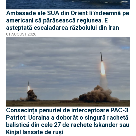
Ambasade ale SUA din Orient îi îndeamnă pe
americani să părăsească regiunea. E
așteptată escaladarea războiului din Iran
01 AUGUST 2026
Consecința penuriei de interceptoare PAC-3
Patriot: Ucraina a doborât o singură rachetă
balistică din cele 27 de rachete Iskander sau
Kinjal lansate de ruși