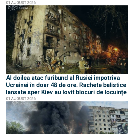
01 AUGUST 2026
Al doilea atac furibund al Rusiei împotriva
Ucrainei în doar 48 de ore. Rachete balistice
lansate sper Kiev au lovit blocuri de locuințe
01 AUGUST 2026