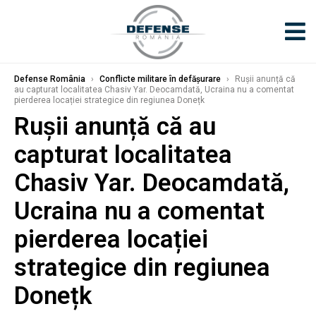
Defense România
›
Conflicte militare în defășurare
›
Rușii anunță că
au capturat localitatea Chasiv Yar. Deocamdată, Ucraina nu a comentat
pierderea locației strategice din regiunea Donețk
Rușii anunță că au
capturat localitatea
Chasiv Yar. Deocamdată,
Ucraina nu a comentat
pierderea locației
strategice din regiunea
Donețk