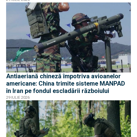
Antiaeriană chineză împotriva avioanelor
americane: China trimite sisteme MANPAD
în Iran pe fondul escladării războiului
29 IULIE 2026