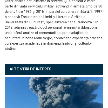
Ofițer analist, actualmente în rezervă. Și-a dedicat o mare
parte din viață serviciului militar, activând în armată timp de 30
de ani, între 1986 și 2016. În paralel cu cariera militară, în 1997
a absolvit Facultatea de Limbi și Literaturi Străine a
Universității din București, specializarea cehă–franceză. Din
2018, administrează blogul personal remnmilitaryblog.com,
unde oferă analize și comentarii asupra evoluțiilor de
securitate în zona Mării Negre, combinând experiența practică
cu expertiza academică în domeniul limbilor și culturilor
străine.
ALTE ȘTIRI DE INTERES