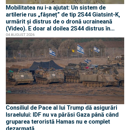
Mobilitatea nu i-a ajutat: Un sistem de
artilerie rus „fâșneț” de tip 2S44 Giatsint-K,
urmărit și distrus de o dronă ucraineană
(Video). E doar al doilea 2S44 distrus în
război
04 AUGUST 2026
Consiliul de Pace al lui Trump dă asigurări
Israelului: IDF nu va părăsi Gaza până când
gruparea teroristă Hamas nu e complet
dezarmată