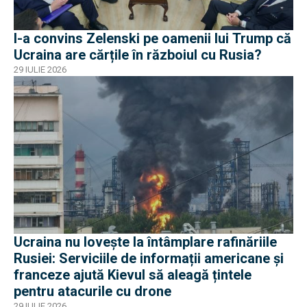
I-a convins Zelenski pe oamenii lui Trump că
Ucraina are cărțile în războiul cu Rusia?
29 IULIE 2026
Ucraina nu lovește la întâmplare rafinăriile
Rusiei: Serviciile de informații americane și
franceze ajută Kievul să aleagă țintele
pentru atacurile cu drone
29 IULIE 2026