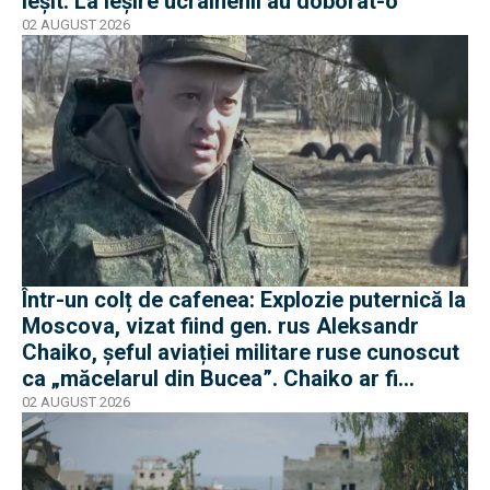
ieșit. La ieșire ucrainenii au doborât-o
02 AUGUST 2026
Într-un colț de cafenea: Explozie puternică la
Moscova, vizat fiind gen. rus Aleksandr
Chaiko, șeful aviației militare ruse cunoscut
ca „măcelarul din Bucea”. Chaiko ar fi
supraviețuit
02 AUGUST 2026