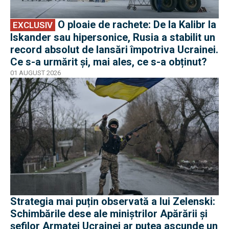
O ploaie de rachete: De la Kalibr la
EXCLUSIV
Iskander sau hipersonice, Rusia a stabilit un
record absolut de lansări împotriva Ucrainei.
Ce s-a urmărit și, mai ales, ce s-a obținut?
01 AUGUST 2026
Strategia mai puțin observată a lui Zelenski:
Schimbările dese ale miniștrilor Apărării și
șefilor Armatei Ucrainei ar putea ascunde un