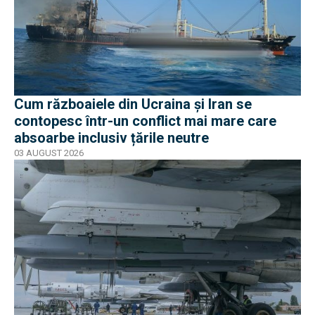
Cum războaiele din Ucraina și Iran se
contopesc într-un conflict mai mare care
absoarbe inclusiv țările neutre
03 AUGUST 2026
EXCLUSIV