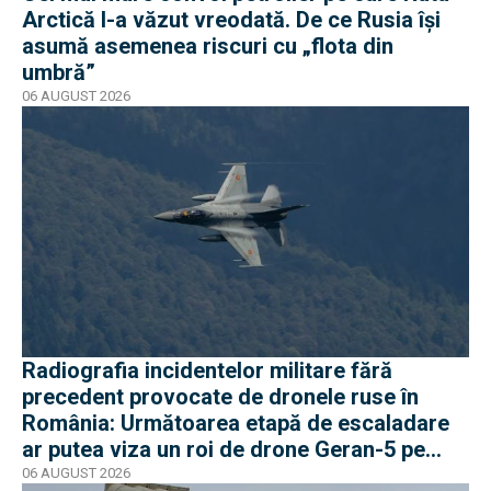
Arctică l-a văzut vreodată. De ce Rusia își
asumă asemenea riscuri cu „flota din
umbră”
06 AUGUST 2026
Radiografia incidentelor militare fără
precedent provocate de dronele ruse în
România: Următoarea etapă de escaladare
ar putea viza un roi de drone Geran-5 pe
direcția Galați-Reni
06 AUGUST 2026