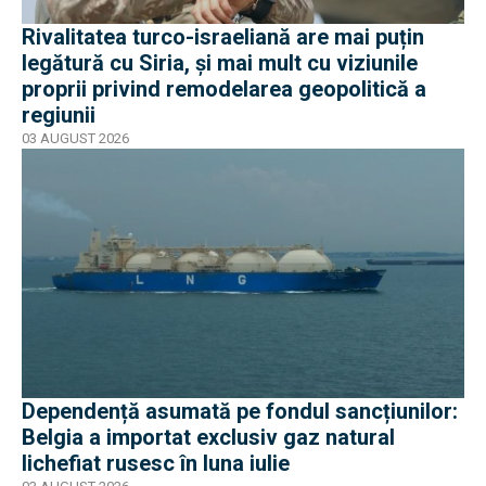
Rivalitatea turco-israeliană are mai puțin
legătură cu Siria, și mai mult cu viziunile
proprii privind remodelarea geopolitică a
regiunii
03 AUGUST 2026
Dependență asumată pe fondul sancțiunilor:
Belgia a importat exclusiv gaz natural
lichefiat rusesc în luna iulie