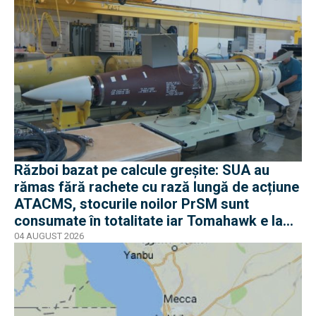
Război bazat pe calcule greșite: SUA au
rămas fără rachete cu rază lungă de acțiune
ATACMS, stocurile noilor PrSM sunt
consumate în totalitate iar Tomahawk e la
jumătate
04 AUGUST 2026