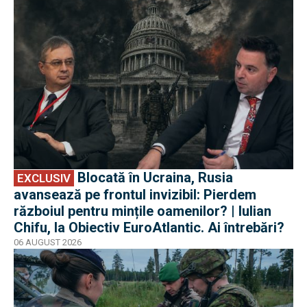
EXCLUSIV
Blocată în Ucraina, Rusia
EXCLUSIV
avansează pe frontul invizibil: Pierdem
războiul pentru mințile oamenilor? | Iulian
Chifu, la Obiectiv EuroAtlantic. Ai întrebări?
06 AUGUST 2026