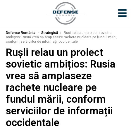
Defense România
›
Strategică
›
Rușii reiau un proiect sovietic
ambițios: Rusia vrea să amplaseze rachete nucleare pe fundul mării,
conform serviciilor de informații occidentale
Rușii reiau un proiect
sovietic ambițios: Rusia
vrea să amplaseze
rachete nucleare pe
fundul mării, conform
serviciilor de informații
occidentale