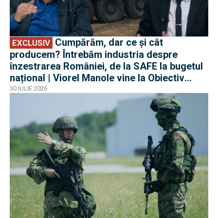
Cumpărăm, dar ce și cât
EXCLUSIV
producem? Întrebăm industria despre
înzestrarea României, de la SAFE la bugetul
național | Viorel Manole vine la Obiectiv
EuroAtlantic la DefenseRomania
30 IULIE 2026
EXCLUSIV