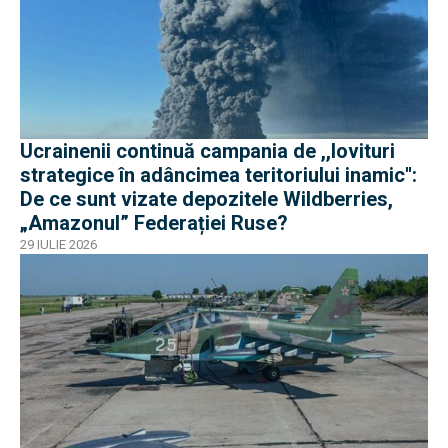
Ucrainenii continuă campania de ,,lovituri
strategice în adâncimea teritoriului inamic'':
De ce sunt vizate depozitele Wildberries,
„Amazonul” Federației Ruse?
29 IULIE 2026