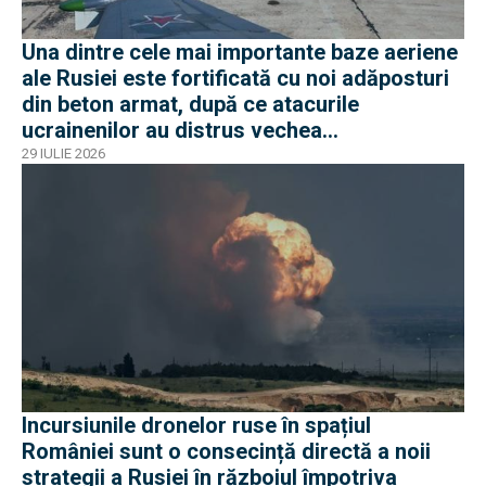
Una dintre cele mai importante baze aeriene
ale Rusiei este fortificată cu noi adăposturi
din beton armat, după ce atacurile
ucrainenilor au distrus vechea
infrastructură de apărare
29 IULIE 2026
Incursiunile dronelor ruse în spațiul
României sunt o consecință directă a noii
strategii a Rusiei în războiul împotriva