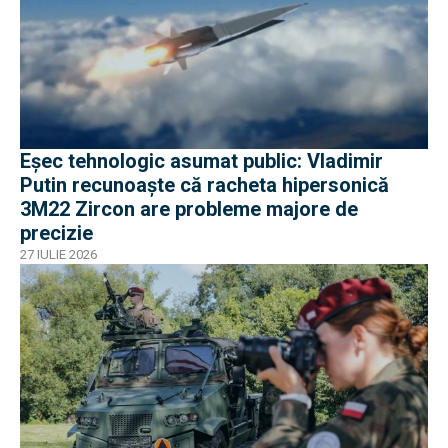
Eșec tehnologic asumat public: Vladimir
Putin recunoaște că racheta hipersonică
3M22 Zircon are probleme majore de
precizie
27 IULIE 2026