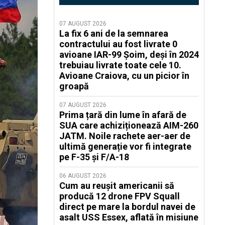
07 AUGUST 2026
La fix 6 ani de la semnarea
contractului au fost livrate 0
avioane IAR-99 Șoim, deși în 2024
trebuiau livrate toate cele 10.
Avioane Craiova, cu un picior în
groapă
07 AUGUST 2026
Prima țară din lume în afară de
SUA care achiziționează AIM-260
JATM. Noile rachete aer-aer de
ultimă generație vor fi integrate
pe F-35 și F/A-18
06 AUGUST 2026
Cum au reușit americanii să
producă 12 drone FPV Squall
direct pe mare la bordul navei de
asalt USS Essex, aflată în misiune