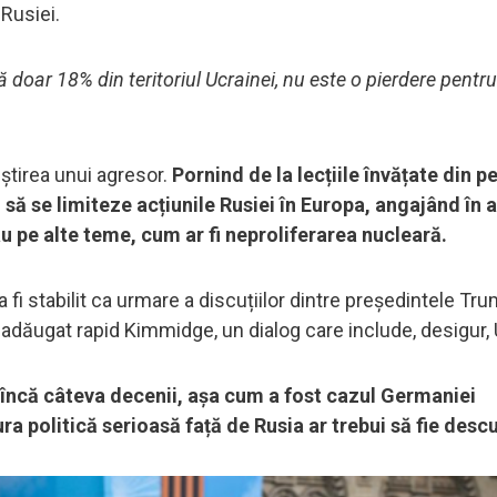
 Rusiei.
 doar 18% din teritoriul Ucrainei, nu este o pierdere pentru
știrea unui agresor.
Pornind de la lecțiile învățate din p
să se limiteze acțiunile Rusiei în Europa, angajând în 
au pe alte teme, cum ar fi neproliferarea nucleară.
ea fi stabilit ca urmare a discuțiilor dintre președintele Tru
 adăugat rapid Kimmidge, un dialog care include, desigur, 
 încă câteva decenii, așa cum a fost cazul Germaniei
a politică serioasă față de Rusia ar trebui să fie desc