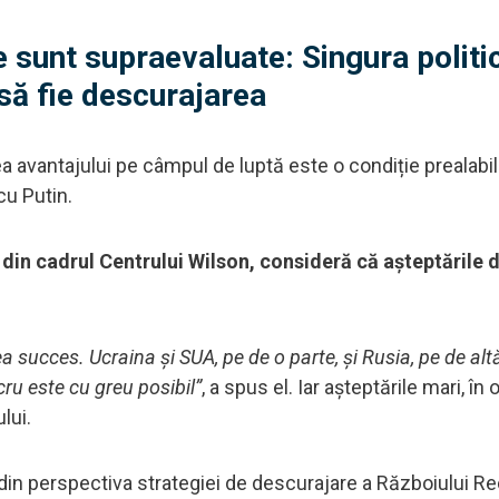
ce sunt supraevaluate: Singura politi
 să fie descurajarea
ea avantajului pe câmpul de luptă este o condiție prealabi
cu Putin.
din cadrul Centrului Wilson, consideră că așteptările d
 succes. Ucraina și SUA, pe de o parte, și Rusia, pe de altă
cru este cu greu posibil”
, a spus el. Iar așteptările mari, în 
lui.
din perspectiva strategiei de descurajare a Războiului R