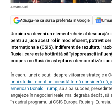
Armata rusă
Adaugă-ne ca sursă preferată în Google
Urmă
Ucraina va deveni un element-cheie al descurajării
pentru a juca acest rol în mod eficient, potrivit ce
Internaționale (CSIS). Indiferent de rezultatul războ
Rusiei, care este hotărâtă să își sporească influen
coopera cu Rusia în așteptarea democratizării acest
În cadrul unei discuții despre viitoarea strategie a 
unui studiu recent pe această temă consideră că, pe
american Donald Trump
, să aibă succes, președinte
angajeze în negocieri reale, mai degrabă decât „să s
în cadrul programului CSIS Europa, Rusia și Eurasia.