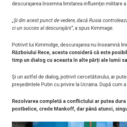
descurajarea însemna limitarea influenței militare a
„Și din acest punct de vedere, dacă Rusia controlează
ci un succes al descurajării”
, a spus Kimmage.
Potrivit lui Kimmidge, descurajarea nu înseamnă lini
Războiului Rece, acesta consideră că este posibil 
timp un dialog cu aceasta în alte părți ale lumii s
Și un astfel de dialog, potrivit cercetătorului, ar put
președintele Putin cu privire la Ucraina. După cum a
Rezolvarea completă a conflictului ar putea dura
postbelice, crede Mankoff, dar până atunci, singur