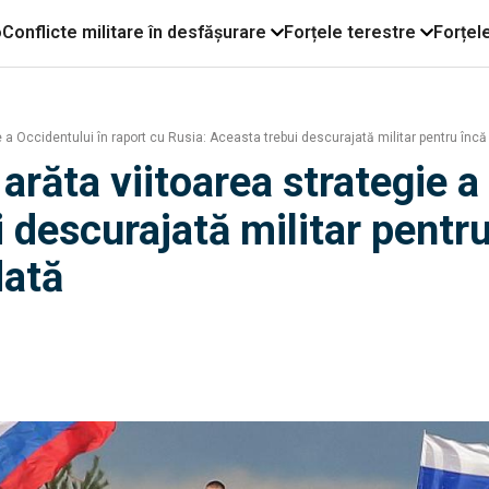
o
Conflicte militare în desfășurare
Forțele terestre
Forțel
 a Occidentului în raport cu Rusia: Aceasta trebui descurajată militar pentru încă 
răta viitoarea strategie a 
 descurajată militar pentru 
dată