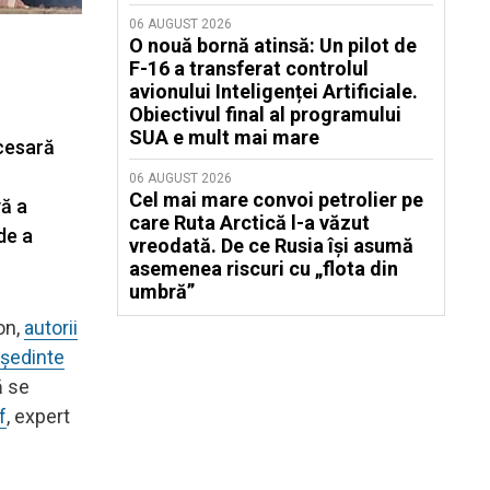
06 AUGUST 2026
O nouă bornă atinsă: Un pilot de
F-16 a transferat controlul
avionului Inteligenței Artificiale.
Obiectivul final al programului
SUA e mult mai mare
ecesară
06 AUGUST 2026
Cel mai mare convoi petrolier pe
vă a
care Ruta Arctică l-a văzut
de a
vreodată. De ce Rusia își asumă
asemenea riscuri cu „flota din
umbră”
on,
autorii
eședinte
ă se
f
, expert