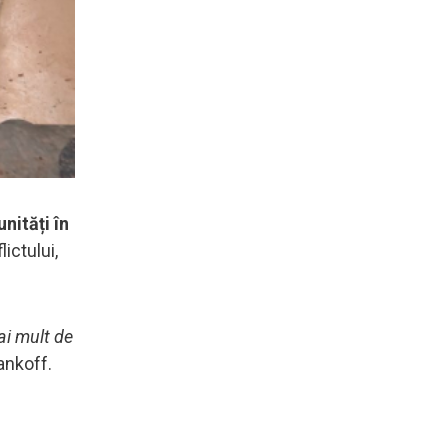
nități în
ictului,
ai mult de
ankoff.