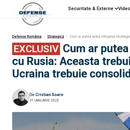
Securitate & Externe
Vide
Defense România
›
Strategică
›
Cum ar putea arăta viitoarea strategie
Cum ar putea a
EXCLUSIV
cu Rusia: Aceasta trebui
Ucraina trebuie consoli
De
Cristian Soare
31 IANUARIE 2025