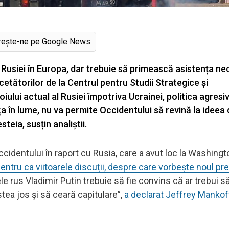
rește-ne pe Google News
 Rusiei în Europa, dar trebuie să primească asistența n
rcetătorilor de la Centrul pentru Studii Strategice și
iului actual al Rusiei împotriva Ucrainei, politica agresi
ța în lume, nu va permite Occidentului să revină la ideea 
eia, susțin analiștii.
Occidentului în raport cu Rusia, care a avut loc la Washingt
ntru ca viitoarele discuții, despre care vorbește noul pr
le rus Vladimir Putin trebuie să fie convins că ar trebui s
tea jos și să ceară capitulare”,
a declarat Jeffrey Mankof