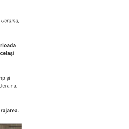
 Ucraina,
erioada
același
mp și
Ucraina.
urajarea.