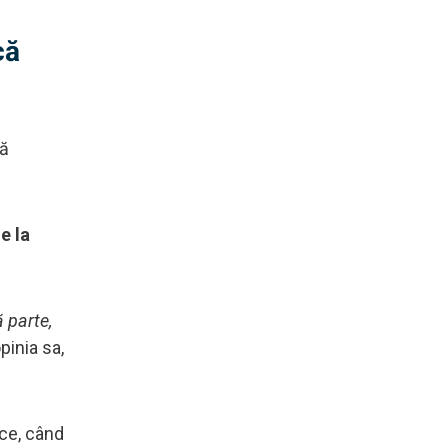
că
lă
e la
 parte,
opinia sa,
ece, când