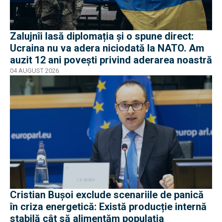
Zalujnîi lasă diplomația și o spune direct:
Ucraina nu va adera niciodată la NATO. Am
auzit 12 ani povești privind aderarea noastră
04 AUGUST 2026
Cristian Bușoi exclude scenariile de panică
în criza energetică: Există producție internă
stabilă cât să alimentăm populația