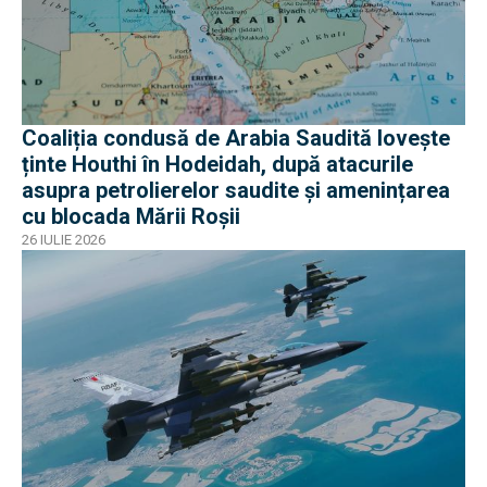
Coaliția condusă de Arabia Saudită lovește
ținte Houthi în Hodeidah, după atacurile
asupra petrolierelor saudite și amenințarea
cu blocada Mării Roșii
26 IULIE 2026