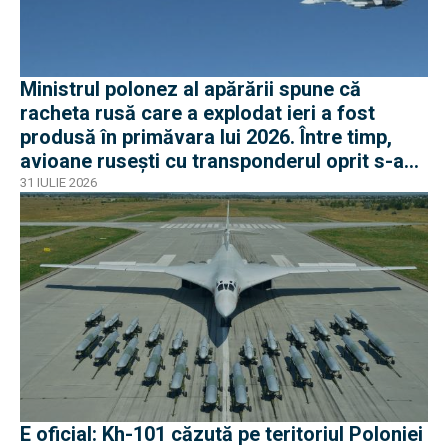
Ministrul polonez al apărării spune că
racheta rusă care a explodat ieri a fost
produsă în primăvara lui 2026. Între timp,
avioane rusești cu transponderul oprit s-au
apropiat de frontiera Poloniei
31 IULIE 2026
E oficial: Kh-101 căzută pe teritoriul Poloniei