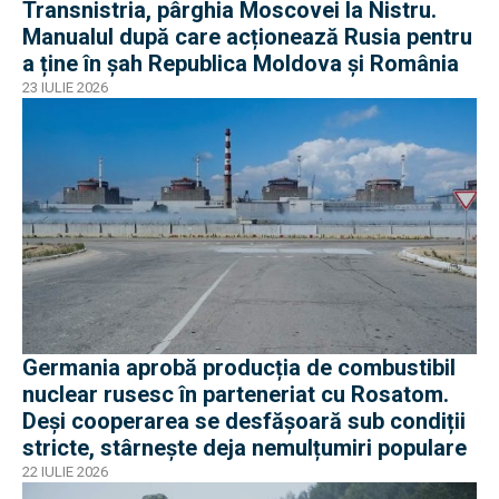
Transnistria, pârghia Moscovei la Nistru.
Manualul după care acționează Rusia pentru
a ține în șah Republica Moldova și România
23 IULIE 2026
Germania aprobă producția de combustibil
nuclear rusesc în parteneriat cu Rosatom.
Deși cooperarea se desfășoară sub condiții
stricte, stârnește deja nemulțumiri populare
22 IULIE 2026