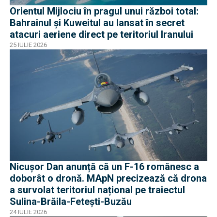
Orientul Mijlociu în pragul unui război total:
Bahrainul și Kuweitul au lansat în secret
atacuri aeriene direct pe teritoriul Iranului
25 IULIE 2026
Nicușor Dan anunță că un F-16 românesc a
doborât o dronă. MApN precizează că drona
a survolat teritoriul național pe traiectul
Sulina-Brăila-Fetești-Buzău
24 IULIE 2026