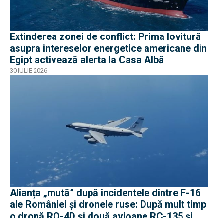
Extinderea zonei de conflict: Prima lovitură
asupra intereselor energetice americane din
Egipt activează alerta la Casa Albă
30 IULIE 2026
Alianța „mută” după incidentele dintre F-16
ale României și dronele ruse: După mult timp
o dronă RQ-4D și două avioane RC-135 și