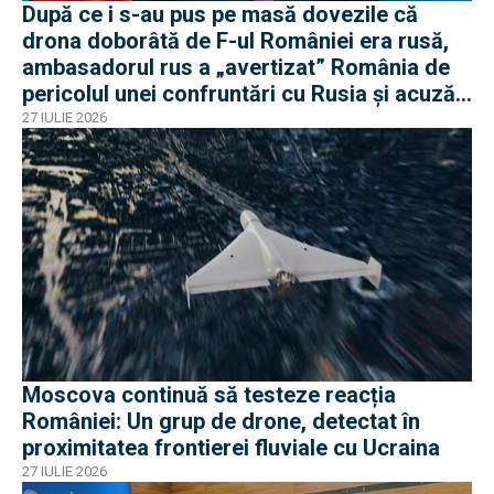
După ce i s-au pus pe masă dovezile că
drona doborâtă de F-ul României era rusă,
ambasadorul rus a „avertizat” România de
pericolul unei confruntări cu Rusia și acuză
o „înscenare propagandistă”
27 IULIE 2026
Moscova continuă să testeze reacția
României: Un grup de drone, detectat în
proximitatea frontierei fluviale cu Ucraina
27 IULIE 2026