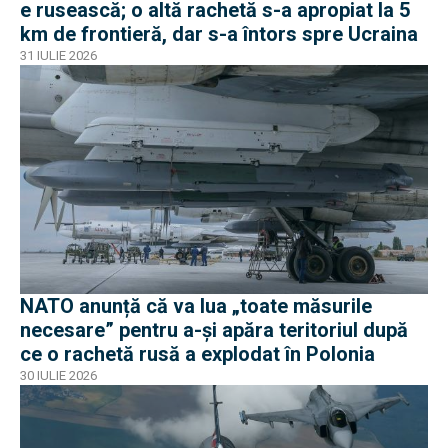
e rusească; o altă rachetă s-a apropiat la 5
km de frontieră, dar s-a întors spre Ucraina
31 IULIE 2026
NATO anunță că va lua „toate măsurile
necesare” pentru a-și apăra teritoriul după
ce o rachetă rusă a explodat în Polonia
30 IULIE 2026