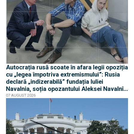
Autocrația rusă scoate în afara legii opoziția
cu „legea împotriva extremismului”: Rusia
declară „indizerabilă” fundația Iuliei
Navalnia, soția opozantului Aleksei Navalnîi,
ucis în închisorile siberiene
07 AUGUST 2026