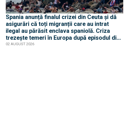
Spania anunță finalul crizei din Ceuta și dă
asigurări că toți migranții care au intrat
ilegal au părăsit enclava spaniolă. Criza
trezește temeri în Europa după episodul din
2015
02 AUGUST 2026