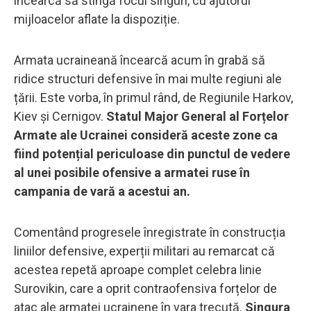
încearcă să stingă focul singuri, cu ajutorul
mijloacelor aflate la dispoziție.
Armata ucraineană încearcă acum în grabă să
ridice structuri defensive în mai multe regiuni ale
țării. Este vorba, în primul rând, de Regiunile Harkov,
Kiev și Cernigov.
Statul Major General al Forțelor
Armate ale Ucrainei consideră aceste zone ca
fiind potențial periculoase din punctul de vedere
al unei posibile ofensive a armatei ruse în
campania de vară a acestui an.
Comentând progresele înregistrate în construcția
liniilor defensive, experții militari au remarcat că
acestea repetă aproape complet celebra linie
Surovikin, care a oprit contraofensiva forțelor de
atac ale armatei ucrainene în vara trecută.
Singura