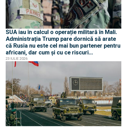
SUA iau în calcul o operație militară în Mali.
Administrația Trump pare dornică să arate
că Rusia nu este cel mai bun partener pentru
africani, dar cum și cu ce riscuri
operaționale?
23 IULIE 2026