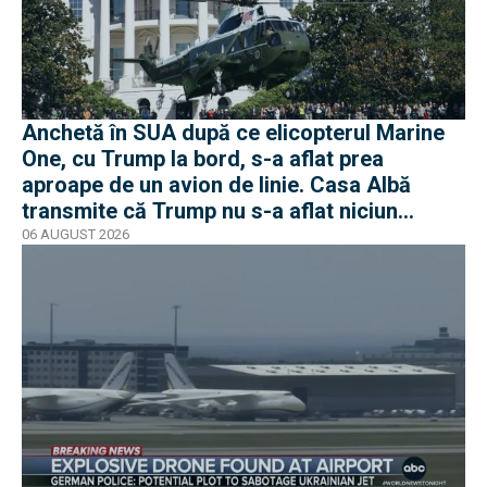
Anchetă în SUA după ce elicopterul Marine
One, cu Trump la bord, s-a aflat prea
aproape de un avion de linie. Casa Albă
transmite că Trump nu s-a aflat niciun
moment în pericol
06 AUGUST 2026