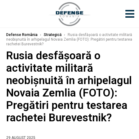
Defense România
›
Strategică
›
Rusia desfăşoară o activitate militară
neobișnuită în arhipelagul Novaia Zemlia (FOTO): Pregătiri pentru testarea
rachetei Burevestnik?
Rusia desfăşoară o
activitate militară
neobișnuită în arhipelagul
Novaia Zemlia (FOTO):
Pregătiri pentru testarea
rachetei Burevestnik?
29 AUGUST 2025