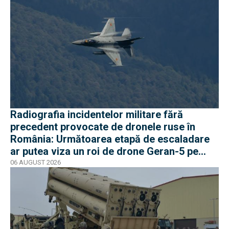
Radiografia incidentelor militare fără
precedent provocate de dronele ruse în
România: Următoarea etapă de escaladare
ar putea viza un roi de drone Geran-5 pe
direcția Galați-Reni
06 AUGUST 2026