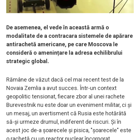
De asemenea, el vede în această armă o
modalitate de a contracara sistemele de apărare
antirachetă americane, pe care Moscova le
consideră o amenințare la adresa echilibrului
strategic global.
Rămâne de văzut dacă cel mai recent test de la
Novaia Zemlia a avut succes. Într-un context
geopolitic tensionat, fiecare zbor al unei rachete
Burevestnik nu este doar un eveniment militar, ci și
un mesaj, un avertisment că Rusia este hotărâtă
să-și urmeze drumul, indiferent de riscuri. Și în
acest joc de-a șoarecele și pisica, "șoarecele" este
o rachetă cu un reactor nuclear încorporat.