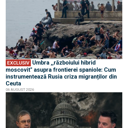
Umbra ,,războiului hibrid
EXCLUSIV
moscovit'' asupra frontierei spaniole: Cum
instrumentează Rusia criza migranților din
Ceuta
06 AUGUST 2026
EXCLUSIV