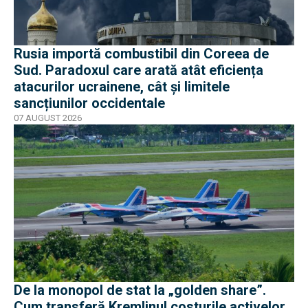
Rusia importă combustibil din Coreea de
Sud. Paradoxul care arată atât eficiența
atacurilor ucrainene, cât și limitele
sancțiunilor occidentale
07 AUGUST 2026
De la monopol de stat la „golden share”.
Cum transferă Kremlinul costurile activelor