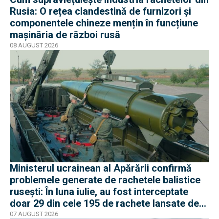
Rusia: O rețea clandestină de furnizori și
componentele chineze mențin în funcțiune
mașinăria de război rusă
08 AUGUST 2026
Ministerul ucrainean al Apărării confirmă
problemele generate de rachetele balistice
rusești: În luna iulie, au fost interceptate
doar 29 din cele 195 de rachete lansate de
armata rusă
07 AUGUST 2026