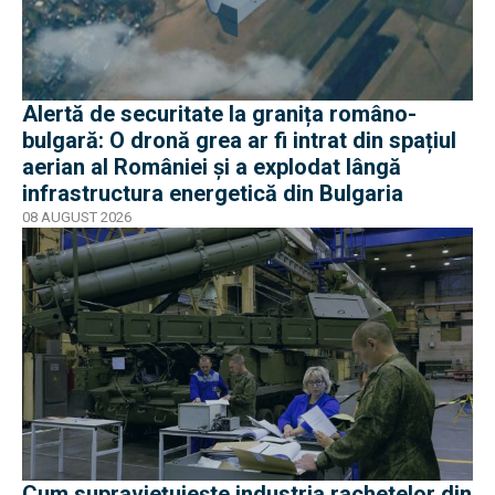
Alertă de securitate la granița româno-
bulgară: O dronă grea ar fi intrat din spațiul
aerian al României și a explodat lângă
infrastructura energetică din Bulgaria
08 AUGUST 2026
Cum supraviețuiește industria rachetelor din