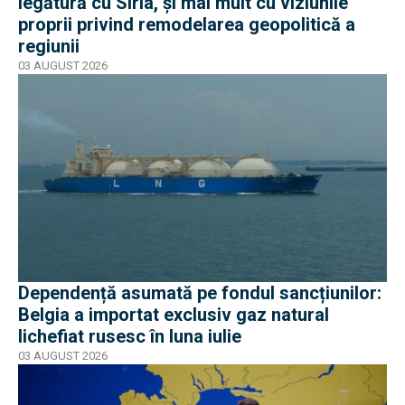
legătură cu Siria, și mai mult cu viziunile
proprii privind remodelarea geopolitică a
regiunii
03 AUGUST 2026
Dependență asumată pe fondul sancțiunilor:
Belgia a importat exclusiv gaz natural
lichefiat rusesc în luna iulie
03 AUGUST 2026