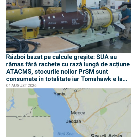
Război bazat pe calcule greșite: SUA au
rămas fără rachete cu rază lungă de acțiune
ATACMS, stocurile noilor PrSM sunt
consumate în totalitate iar Tomahawk e la
jumătate
04 AUGUST 2026