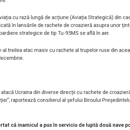
re.
iația cu rază lungă de acțiune (Aviația Strategică) din ca
cată în lansările de rachete de croazieră asupra unor țin
bardiere strategice de tip Tu-95MS se află în aer.
al treilea atac masiv cu rachete al trupelor ruse din acea
 decembrie.
atacă Ucraina din diverse direcții cu rachete de croazier
iei”, raportează consilierul al șefului Biroului Președintel
at că inamicul a pus în serviciu de luptă două nave po