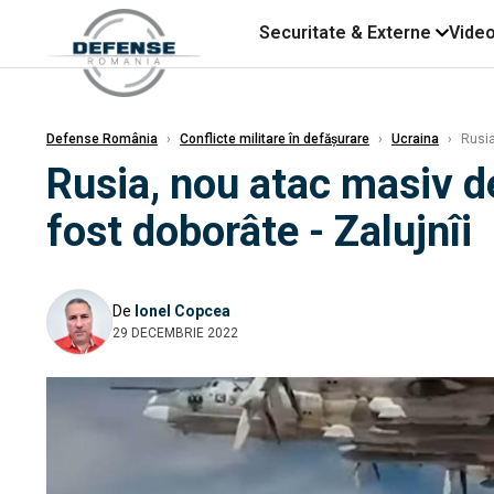
Securitate & Externe
Vide
Defense România
›
Conflicte militare în defășurare
›
Ucraina
›
Rusia,
Rusia, nou atac masiv de
fost doborâte - Zalujnîi
De
Ionel Copcea
29 DECEMBRIE 2022