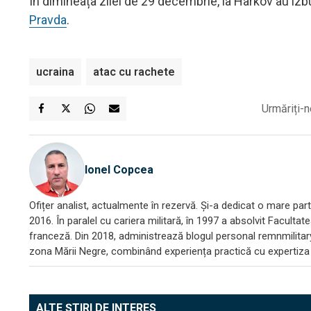
În dimineața zilei de 29 decembrie, la Harkov au izb
Pravda
.
ucraina
atac cu rachete
Urmăriți-n
Ionel Copcea
Ofițer analist, actualmente în rezervă. Și-a dedicat o mare parte
2016. În paralel cu cariera militară, în 1997 a absolvit Facultat
franceză. Din 2018, administrează blogul personal remnmilitary
zona Mării Negre, combinând experiența practică cu expertiza a
ALTE ȘTIRI DE INTERES