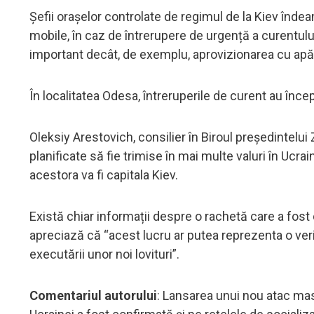
Șefii orașelor controlate de regimul de la Kiev înde
mobile, în caz de întrerupere de urgență a curentulu
important decât, de exemplu, aprovizionarea cu apă
În localitatea Odesa, întreruperile de curent au încep
Oleksiy Arestovich, consilier în Biroul președintelui
planificate să fie trimise în mai multe valuri în Ucrain
acestora va fi capitala Kiev.
Există chiar informații despre o rachetă care a fost 
apreciază că “acest lucru ar putea reprezenta o verif
executării unor noi lovituri”.
Comentariul autorului
: Lansarea unui nou atac mas