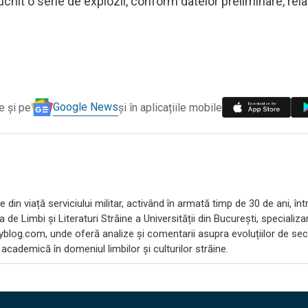
ucnit o serie de explozii, conform datelor preliminare, rel
Google News
e și pe
și în aplicațiile mobile
 din viață serviciului militar, activând în armată timp de 30 de ani, înt
ea de Limbi și Literaturi Străine a Universității din București, speciali
blog.com, unde oferă analize și comentarii asupra evoluțiilor de secu
cademică în domeniul limbilor și culturilor străine.