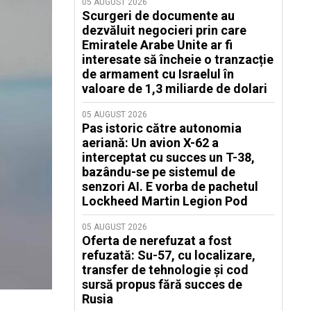
05 AUGUST 2026
Scurgeri de documente au
dezvăluit negocieri prin care
Emiratele Arabe Unite ar fi
interesate să încheie o tranzacție
de armament cu Israelul în
valoare de 1,3 miliarde de dolari
05 AUGUST 2026
Pas istoric către autonomia
aeriană: Un avion X-62 a
interceptat cu succes un T-38,
bazându-se pe sistemul de
senzori AI. E vorba de pachetul
Lockheed Martin Legion Pod
05 AUGUST 2026
Oferta de nerefuzat a fost
refuzată: Su-57, cu localizare,
transfer de tehnologie și cod
sursă propus fără succes de
Rusia