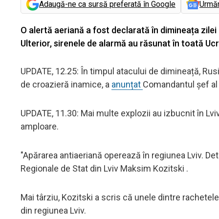
Adaugă-ne ca sursă preferată în Google
Urmă
O alertă aeriană a fost declarată în dimineața zilei
Ulterior, sirenele de alarmă au răsunat în toată Ucr
UPDATE, 12.25: În timpul atacului de dimineață, Rusi
de croazieră inamice, a
anunțat
Comandantul șef al F
UPDATE, 11.30: Mai multe explozii au izbucnit în Lviv
amploare.
"Apărarea antiaeriană operează în regiunea Lviv. Deta
Regionale de Stat din Lviv Maksim Kozitski .
Mai târziu, Kozitski a scris că unele dintre rachete
din regiunea Lviv.