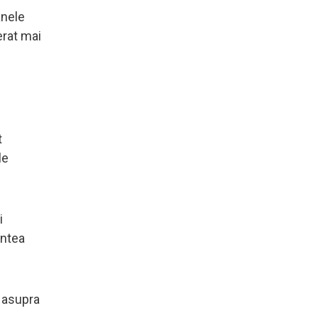
anele
erat mai
t
le
i
intea
 asupra