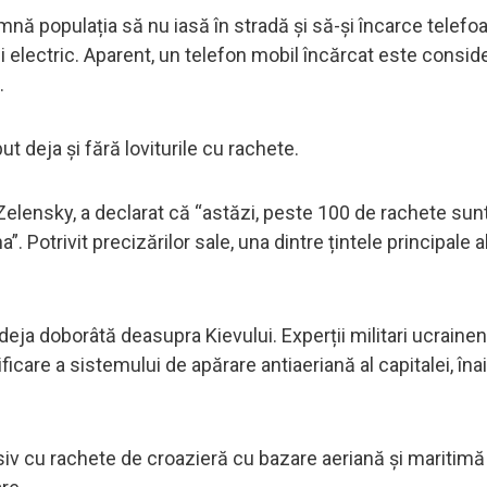
amnă populația să nu iasă în stradă și să-și încarce telefo
i electric. Aparent, un telefon mobil încărcat este consid
.
ut deja și fără loviturile cu rachete.
 Zelensky, a declarat că “astăzi, peste 100 de rachete sun
a”. Potrivit precizărilor sale, una dintre țintele principale a
deja doborâtă deasupra Kievului. Experții militari ucrainen
icare a sistemului de apărare antiaeriană al capitalei, îna
iv cu rachete de croazieră cu bazare aeriană și maritimă