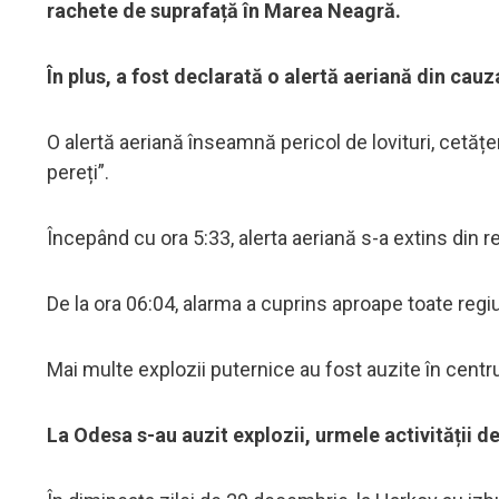
rachete de suprafață în Marea Neagră.
În plus, a fost declarată o alertă aeriană din ca
O alertă aeriană înseamnă pericol de lovituri, cetăț
pereți”.
Începând cu ora 5:33, alerta aeriană s-a extins din r
De la ora 06:04, alarma a cuprins aproape toate regiu
Mai multe explozii puternice au fost auzite în centru
La Odesa s-au auzit explozii, urmele activității d