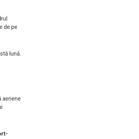
drul
te de pe
stă lună.
ă aeriene
ui
rt-