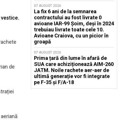
07 AUGUST 2026
La fix 6 ani de la semnarea
contractului au fost livrate 0
 vestice.
avioane IAR-99 Șoim, deși în 2024
trebuiau livrate toate cele 10.
Avioane Craiova, cu un picior în
groapă
 rachete
07 AUGUST 2026
Prima țară din lume în afară de
SUA care achiziționează AIM-260
rian de
JATM. Noile rachete aer-aer de
ultimă generație vor fi integrate
pe F-35 și F/A-18
trației
 aeriană