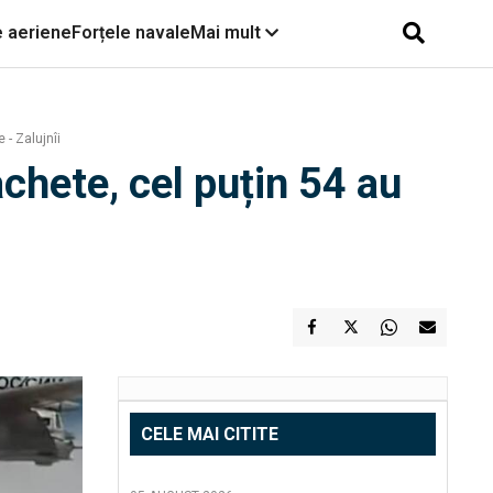
e aeriene
Forțele navale
Mai mult
 - Zalujnîi
chete, cel puțin 54 au
CELE MAI CITITE