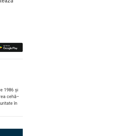
atează
re 1986 și
zarea cehă–
ritate în