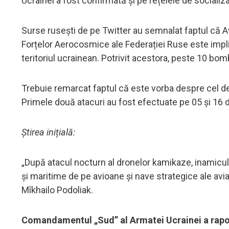
Ucrainei a fost confirmată și pe rețelele de socializa
Surse rusești de pe Twitter au semnalat faptul că Av
Forțelor Aerocosmice ale Federației Ruse este impli
teritoriul ucrainean. Potrivit acestora, peste 10 bom
Trebuie remarcat faptul că este vorba despre cel de-
Primele două atacuri au fost efectuate pe 05 și 16
Știrea inițială:
„După atacul nocturn al dronelor kamikaze, inamicul 
și maritime de pe avioane și nave strategice ale aviaț
Mîkhailo Podoliak.
Comandamentul „Sud” al Armatei Ucrainei a raport