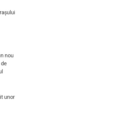
rașului
 un nou
 de
ul
it unor