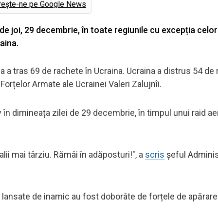
rește-ne pe Google News
 de joi, 29 decembrie, în toate regiunile cu excepția celor
aina.
a a tras 69 de rachete în Ucraina. Ucraina a distrus 54 de
orțelor Armate ale Ucrainei Valeri Zalujnîi.
 în dimineața zilei de 29 decembrie, în timpul unui raid ae
lii mai târziu. Rămâi în adăposturi!", a
scris
șeful Adminis
le lansate de inamic au fost doborâte de forțele de apărare