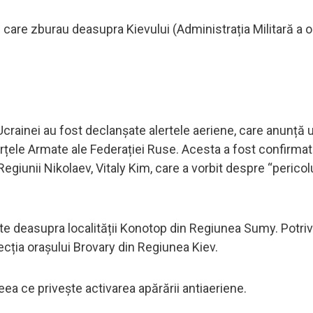
 care zburau deasupra Kievului (Administrația Militară a o
l Ucrainei au fost declanșate alertele aeriene, care anunță
rțele Armate ale Federației Ruse. Acesta a fost confirmat
 Regiunii Nikolaev, Vitaly Kim, care a vorbit despre “pericol
e deasupra localității Konotop din Regiunea Sumy. Potriv
ecția orașului Brovary din Regiunea Kiev.
eea ce privește activarea apărării antiaeriene.