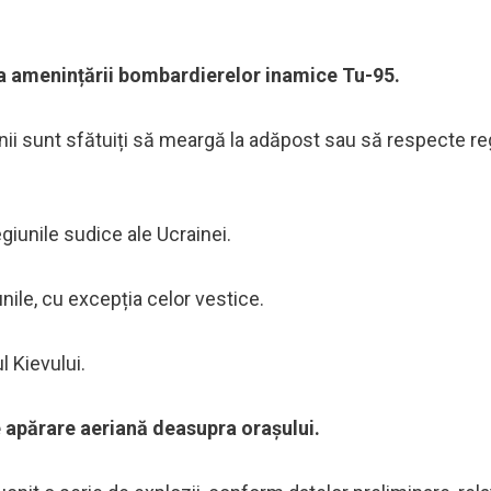
uza amenințării bombardierelor inamice Tu-95.
enii sunt sfătuiți să meargă la adăpost sau să respecte re
egiunile sudice ale Ucrainei.
nile, cu excepția celor vestice.
l Kievului.
e apărare aeriană deasupra orașului.