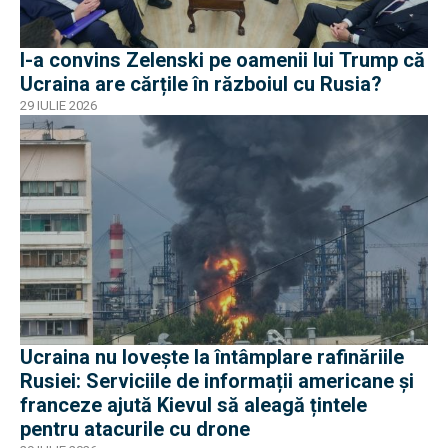
I-a convins Zelenski pe oamenii lui Trump că
Ucraina are cărțile în războiul cu Rusia?
29 IULIE 2026
Ucraina nu lovește la întâmplare rafinăriile
Rusiei: Serviciile de informații americane și
franceze ajută Kievul să aleagă țintele
pentru atacurile cu drone