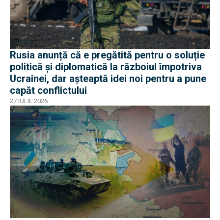
Rusia anunță că e pregătită pentru o soluție
politică și diplomatică la războiul împotriva
Ucrainei, dar așteaptă idei noi pentru a pune
capăt conflictului
27 IULIE 2026