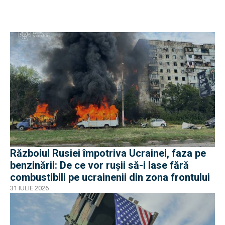
Războiul Rusiei împotriva Ucrainei, faza pe
benzinării: De ce vor rușii să-i lase fără
combustibili pe ucrainenii din zona frontului
31 IULIE 2026