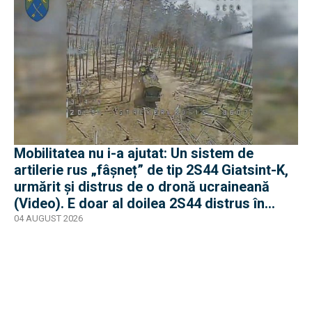
Mobilitatea nu i-a ajutat: Un sistem de
artilerie rus „fâșneț” de tip 2S44 Giatsint-K,
urmărit și distrus de o dronă ucraineană
(Video). E doar al doilea 2S44 distrus în
război
04 AUGUST 2026