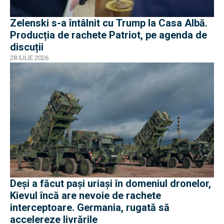
Zelenski s-a întâlnit cu Trump la Casa Albă.
Producția de rachete Patriot, pe agenda de
discuții
28 IULIE 2026
Deși a făcut pași uriași în domeniul dronelor,
Kievul încă are nevoie de rachete
interceptoare. Germania, rugată să
accelereze livrările