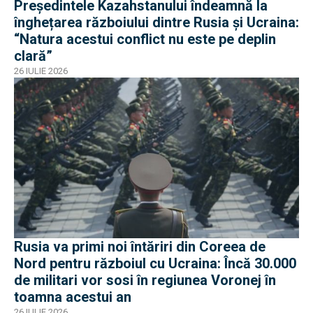
Președintele Kazahstanului îndeamnă la
înghețarea războiului dintre Rusia și Ucraina:
“Natura acestui conflict nu este pe deplin
clară”
26 IULIE 2026
Rusia va primi noi întăriri din Coreea de
Nord pentru războiul cu Ucraina: Încă 30.000
de militari vor sosi în regiunea Voronej în
toamna acestui an
26 IULIE 2026