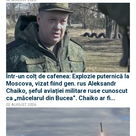
Într-un colț de cafenea: Explozie puternică la
Moscova, vizat fiind gen. rus Aleksandr
Chaiko, șeful aviației militare ruse cunoscut
ca „măcelarul din Bucea”. Chaiko ar fi
supraviețuit
02 AUGUST 2026