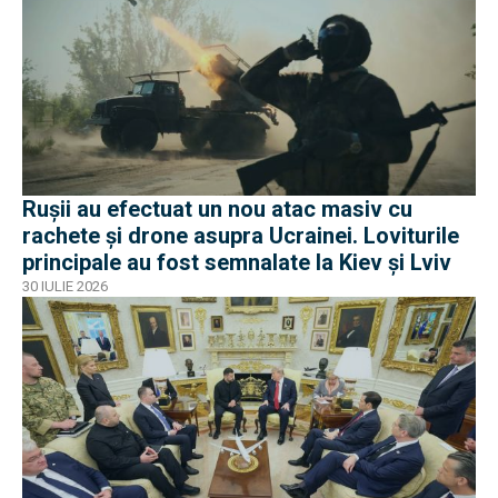
Rușii au efectuat un nou atac masiv cu
rachete și drone asupra Ucrainei. Loviturile
principale au fost semnalate la Kiev și Lviv
30 IULIE 2026