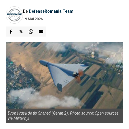
De
DefenseRomania Team
19 MAI 2026
Dronă rusă de tip Shahed (Geran 2). Photo source: Open sources
via Militarnyi