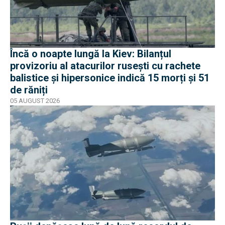
Încă o noapte lungă la Kiev: Bilanțul
provizoriu al atacurilor rusești cu rachete
balistice și hipersonice indică 15 morți și 51
de răniți
05 AUGUST 2026