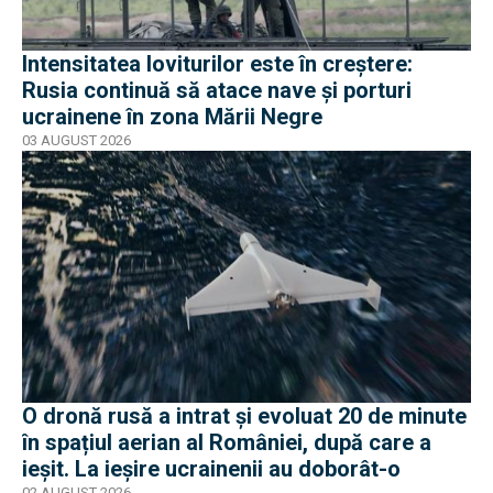
Intensitatea loviturilor este în creștere:
Rusia continuă să atace nave și porturi
ucrainene în zona Mării Negre
03 AUGUST 2026
O dronă rusă a intrat și evoluat 20 de minute
în spațiul aerian al României, după care a
ieșit. La ieșire ucrainenii au doborât-o
02 AUGUST 2026