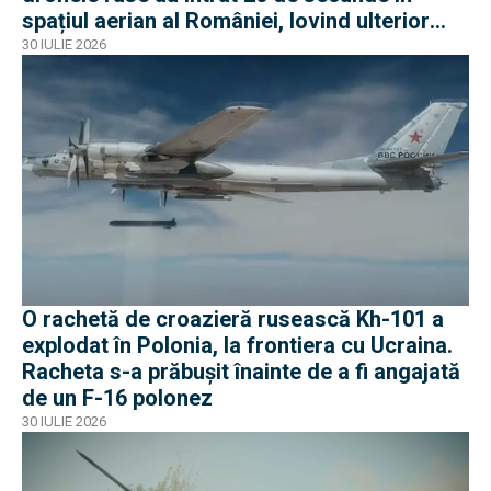
spațiul aerian al României, lovind ulterior
Ucraina
30 IULIE 2026
O rachetă de croazieră rusească Kh-101 a
explodat în Polonia, la frontiera cu Ucraina.
Racheta s-a prăbușit înainte de a fi angajată
de un F-16 polonez
30 IULIE 2026