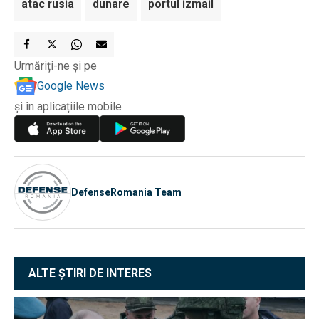
atac rusia
dunare
portul izmail
Urmăriți-ne și pe
Google News
și în aplicațiile mobile
DefenseRomania Team
ALTE ȘTIRI DE INTERES