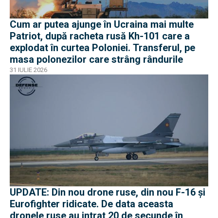
Cum ar putea ajunge în Ucraina mai multe
Patriot, după racheta rusă Kh-101 care a
explodat în curtea Poloniei. Transferul, pe
masa polonezilor care strâng rândurile
31 IULIE 2026
UPDATE: Din nou drone ruse, din nou F-16 și
Eurofighter ridicate. De data aceasta
dronele ruse au intrat 20 de secunde în