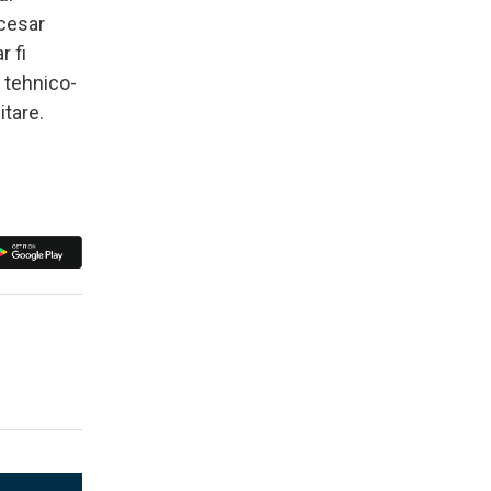
ecesar
r fi
l tehnico-
itare.