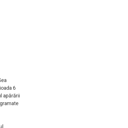
 Sea
rioada 6
l apărării
rogramate
ul