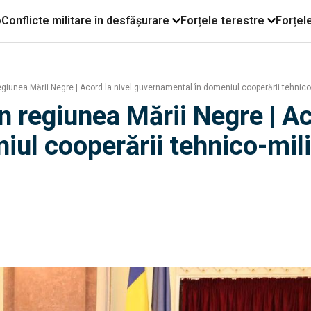
o
Conflicte militare în desfășurare
Forțele terestre
Forțel
regiunea Mării Negre | Acord la nivel guvernamental în domeniul cooperării tehnico
in regiunea Mării Negre | Ac
ul cooperării tehnico-mili