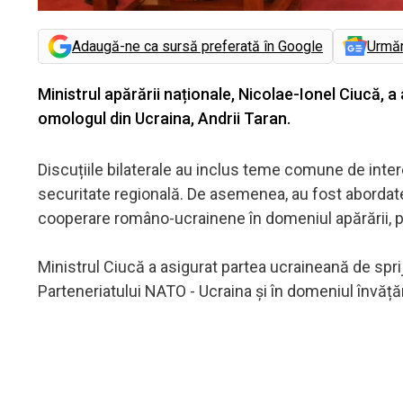
Adaugă-ne ca sursă preferată în Google
Urmă
Ministrul apărării naționale, Nicolae-Ionel Ciucă, 
omologul din Ucraina, Andrii Taran.
Discuțiile bilaterale au inclus teme comune de interes 
securitate regională. De asemenea, au fost abordate ș
cooperare româno-ucrainene în domeniul apărării, 
Ministrul Ciucă a asigurat partea ucraineană de sprij
Parteneriatului NATO - Ucraina și în domeniul învăță