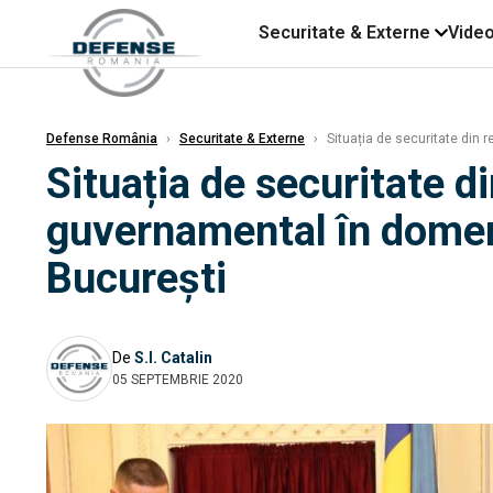
Securitate & Externe
Vide
Defense România
›
Securitate & Externe
›
Situația de securitate din 
Situația de securitate d
guvernamental în domeni
Bucureşti
De
S.I. Catalin
05 SEPTEMBRIE 2020