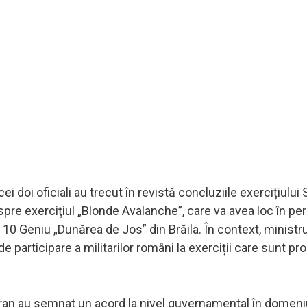
i doi oficiali au trecut în revistă concluziile exercițiului
espre exerciţiul „Blonde Avalanche”, care va avea loc în pe
ii 10 Geniu „Dunărea de Jos” din Brăila. În context, ministru
e participare a militarilor români la exerciții care sunt p
l Taran au semnat un acord la nivel guvernamental în domeni