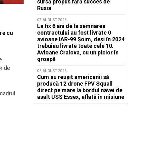
sursă propus fără succes de
Rusia
07 AUGUST 2026
La fix 6 ani de la semnarea
contractului au fost livrate 0
ere cu
avioane IAR-99 Șoim, deși în 2024
trebuiau livrate toate cele 10.
Avioane Craiova, cu un picior în
groapă
e
or de
06 AUGUST 2026
Cum au reușit americanii să
producă 12 drone FPV Squall
direct pe mare la bordul navei de
 cadrul
asalt USS Essex, aflată în misiune