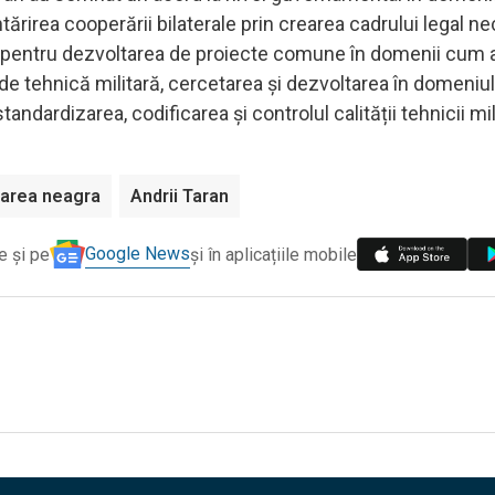
ntărirea cooperării bilaterale prin crearea cadrului legal n
ări pentru dezvoltarea de proiecte comune în domenii cum a
de tehnică militară, cercetarea și dezvoltarea în domeniu
tandardizarea, codificarea și controlul calității tehnicii mil
marea neagra
Andrii Taran
Google News
e și pe
și în aplicațiile mobile