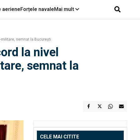
e aeriene
Forțele navale
Mai mult
-militare, semnat la Bucureşti
ord la nivel
tare, semnat la
CELE MAI CITITE