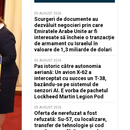
05 AUGUST 2026
Scurgeri de documente au
dezvăluit negocieri prin care
Emiratele Arabe Unite ar fi
interesate să încheie o tranzacție
de armament cu Israelul în
valoare de 1,3 miliarde de dolari
05 AUGUST 2026
Pas istoric către autonomia
aeriană: Un avion X-62 a
interceptat cu succes un T-38,
bazându-se pe sistemul de
senzori AI. E vorba de pachetul
Lockheed Martin Legion Pod
05 AUGUST 2026
Oferta de nerefuzat a fost
refuzată: Su-57, cu localizare,
transfer de tehnologie și cod