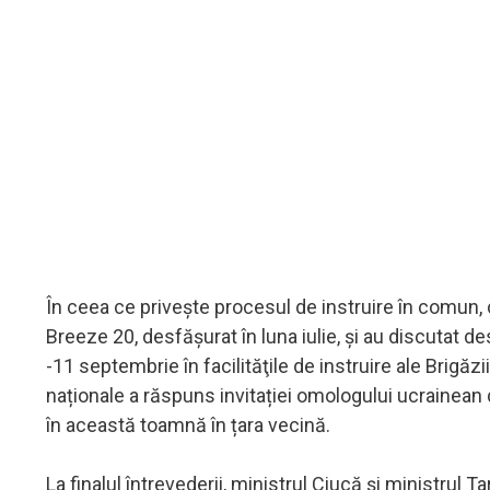
În ceea ce privește procesul de instruire în comun, ce
Breeze 20, desfășurat în luna iulie, și au discutat d
-11 septembrie în facilităţile de instruire ale Brigăz
naționale a răspuns invitației omologului ucrainean d
în această toamnă în țara vecină.
La finalul întrevederii, ministrul Ciucă și ministru