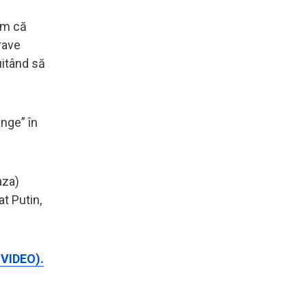
gem că
rave
uitând să
ânge” în
aza)
t Putin,
(VIDEO).