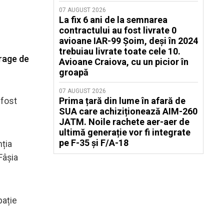
07 AUGUST 2026
La fix 6 ani de la semnarea
contractului au fost livrate 0
avioane IAR-99 Șoim, deși în 2024
trebuiau livrate toate cele 10.
trage de
Avioane Craiova, cu un picior în
groapă
07 AUGUST 2026
 fost
Prima țară din lume în afară de
SUA care achiziționează AIM-260
JATM. Noile rachete aer-aer de
ultimă generație vor fi integrate
pe F-35 și F/A-18
nția
Fâșia
pație