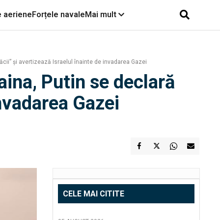
e aeriene
Forțele navale
Mai mult
cii” și avertizează Israelul înainte de invadarea Gazei
ina, Putin se declară
invadarea Gazei
CELE MAI CITITE