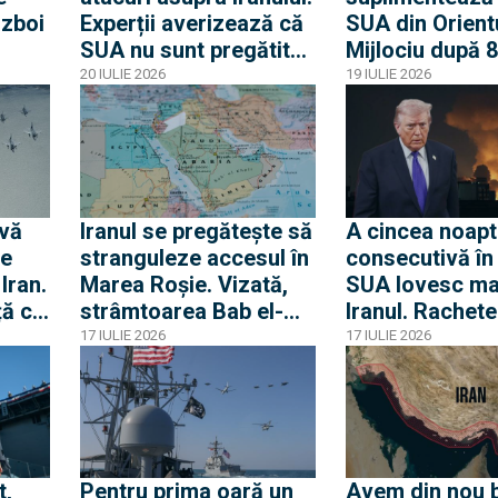
ăzboi
Experții averizează că
SUA din Orient
SUA nu sunt pregătite
Mijlociu după 8
pentru o potențială
consecutive de
20 IULIE 2026
19 IULIE 2026
operațiune terestră
asupra Iranului
ivă
Iranul se pregătește să
A cincea noapt
e
stranguleze accesul în
consecutivă în
Iran.
Marea Roșie. Vizată,
SUA lovesc ma
ță cu
strâmtoarea Bab el-
Iranul. Rachete
”
Mandeb
iraniene au zbu
17 IULIE 2026
17 IULIE 2026
Qatar, explozii
în timp ce Tru
că e încă desch
soluții diploma
t,
Pentru prima oară un
Avem din nou 