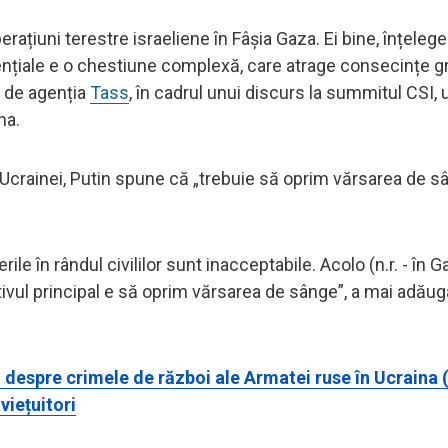
erațiuni terestre israeliene în Fâșia Gaza. Ei bine, înțele
dențiale e o chestiune complexă, care atrage consecințe g
at de agenția
Tass
, în cadrul unui discurs la summitul CSI, 
na.
 Ucrainei, Putin spune că „trebuie să oprim vărsarea de s
le în rândul civililor sunt inacceptabile. Acolo (n.r. - în G
vul principal e să oprim vărsarea de sânge”, a mai adăuga
 despre crimele de război ale Armatei ruse în Ucraina 
viețuitori