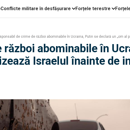
o
Conflicte militare în desfășurare
Forțele terestre
Forțel
ponsabil de crime de război abominabile în Ucraina, Putin se declară un „om al pă
 război abominabile în Ucra
tizează Israelul înainte de 