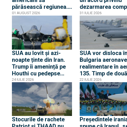
americani să
un acord privind
părăsească regiunea.
dezarmarea comp
E așteptată
a Hamas. Israelul 
01 AUGUST 2026
31 IULIE 2026
escaladarea războiului
„foarte sceptic”
din Iran
SUA au lovit și azi-
SUA vor disloca î
noapte ținte din Iran.
Bulgaria aeronave
Trump îi amenință pe
realimentare în ae
Houthi cu pedepse
135. Timp de două 
militare severe.
baza aeriană Bez
24 IULIE 2026
22 IULIE 2026
Situația în regiune e
va fi folosită pent
"scăpată de sub
sprijinirea misiunil
control", spune ONU
Orientul Mijlociu
Stocurile de rachete
Președintele irani
Patriot și THAAD nu
spune că Iranul „s