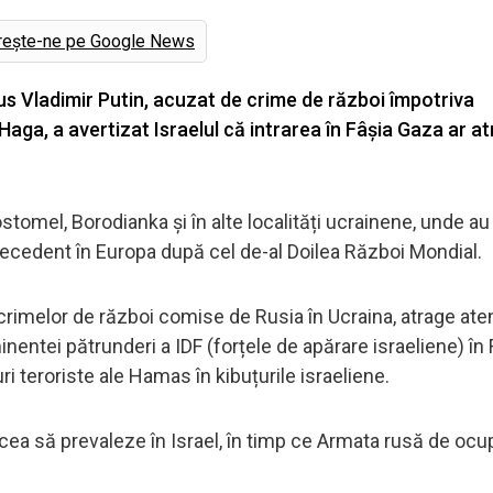
rește-ne pe Google News
 rus Vladimir Putin, acuzat de crime de război împotriva
Haga, a avertizat Israelul că intrarea în Fâșia Gaza ar a
tomel, Borodianka și în alte localități ucrainene, unde au
precedent în Europa după cel de-al Doilea Război Mondial.
l crimelor de război comise de Rusia în Ucraina, atrage ate
inentei pătrunderi a IDF (forțele de apărare israeliene) în 
 teroriste ale Hamas în kibuțurile israeliene.
pacea să prevaleze în Israel, în timp ce Armata rusă de ocu