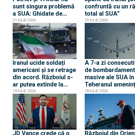
sunt singura problemă
confruntă cu un r
a SUA: Ghidate de
total al SUA”
sateliți chinezi,
21 IULIE 2026
20 IULIE 2026
rachetele iraniene au
„trecut” de sistemele
americane
Iranul ucide soldați
A 7-a zi consecut
americani și se retrage
de bombardament
din acord. Războiul s-
masive ale SUA în 
ar putea extinde la
Teheranul amenin
aliații Teheranului
o „ofensivă totală
19 IULIE 2026
18 IULIE 2026
JD Vance crede că o
Războiul din Orien