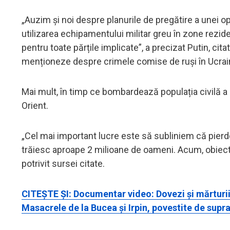
„Auzim și noi despre planurile de pregătire a unei op
utilizarea echipamentului militar greu în zone rezi
pentru toate părțile implicate”, a precizat Putin, cit
menționeze despre crimele comise de ruși în Ucrai
Mai mult, în timp ce bombardează populația civilă a
Orient.
„Cel mai important lucre este să subliniem că pierderi
trăiesc aproape 2 milioane de oameni. Acum, obiecti
potrivit sursei citate.
CITEȘTE ȘI: Documentar video: Dovezi și mărturii
Masacrele de la Bucea și Irpin, povestite de supra