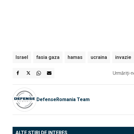
Israel
fasia gaza
hamas
ucraina
invazie
Urmăriți-n
DefenseRomania Team
ALTE ȘTIRI DE INTERES