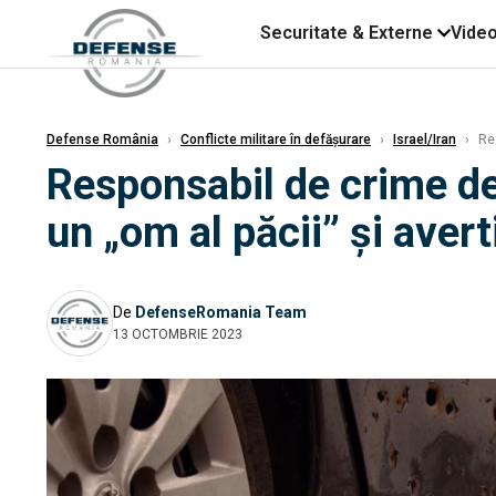
Securitate & Externe
Vide
Defense România
›
Conflicte militare în defășurare
›
Israel/Iran
›
Res
Responsabil de crime de
un „om al păcii” și aver
De
DefenseRomania Team
13 OCTOMBRIE 2023