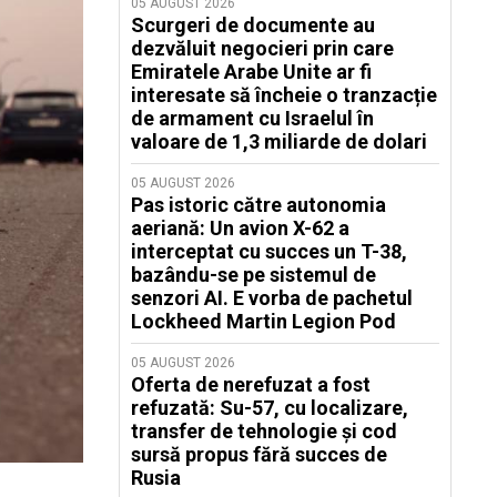
05 AUGUST 2026
Scurgeri de documente au
dezvăluit negocieri prin care
Emiratele Arabe Unite ar fi
interesate să încheie o tranzacție
de armament cu Israelul în
valoare de 1,3 miliarde de dolari
05 AUGUST 2026
Pas istoric către autonomia
aeriană: Un avion X-62 a
interceptat cu succes un T-38,
bazându-se pe sistemul de
senzori AI. E vorba de pachetul
Lockheed Martin Legion Pod
05 AUGUST 2026
Oferta de nerefuzat a fost
refuzată: Su-57, cu localizare,
transfer de tehnologie și cod
sursă propus fără succes de
Rusia