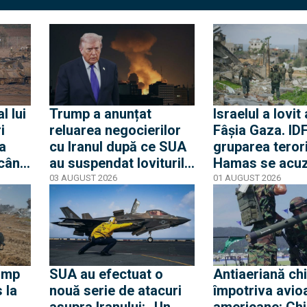
l lui
Trump a anunțat
Israelul a lovit
i
reluarea negocierilor
Fâșia Gaza. IDF
va
cu Iranul după ce SUA
gruparea teror
 când
au suspendat loviturile
Hamas se acu
ă
împotriva statului din
reciproc de în
03 AUGUST 2026
01 AUGUST 2026
et
Golf
armistițiului
ump
SUA au efectuat o
Antiaeriană ch
 la
nouă serie de atacuri
împotriva avio