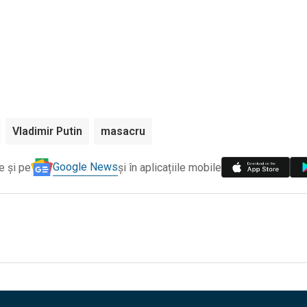
Vladimir Putin
masacru
Google News
e și pe
și în aplicațiile mobile